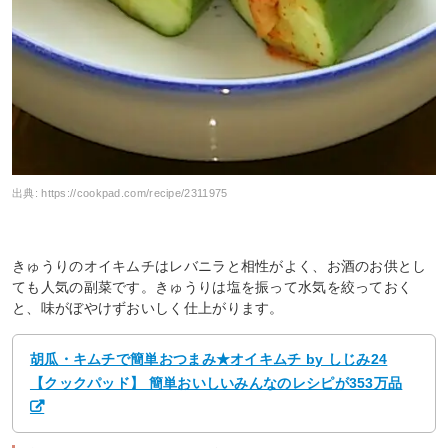
出典:
https://cookpad.com/recipe/2311975
きゅうりのオイキムチはレバニラと相性がよく、お酒のお供とし
ても人気の副菜です。きゅうりは塩を振って水気を絞っておく
と、味がぼやけずおいしく仕上がります。
胡瓜・キムチで簡単おつまみ★オイキムチ by しじみ24
【クックパッド】 簡単おいしいみんなのレシピが353万品