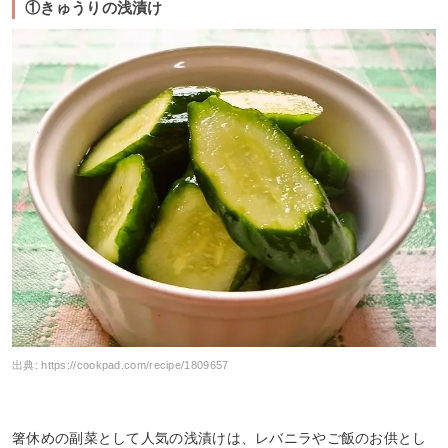
①きゅうりの浅漬け
出典:
https://cookpad.com/recipe/1809657
箸休めの副菜として人気の浅漬けは、レバニラやご飯のお供とし