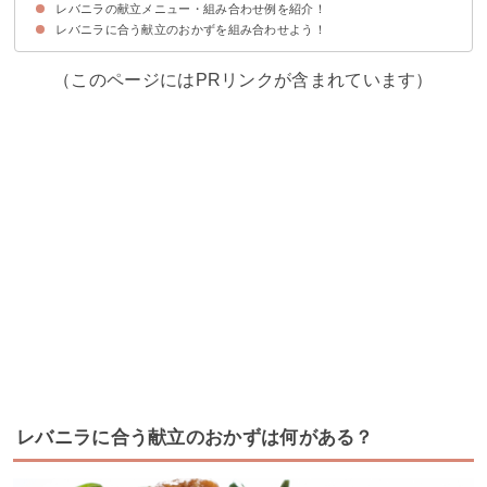
レバニラの献立メニュー・組み合わせ例を紹介！
①玉ねぎとカニカマの卵スープ
②野菜と豆腐のピリ辛スープ
③ワンタンスープ
レバニラに合う献立のおかずを組み合わせよう！
献立メニュー①
献立メニュー②
献立メニュー③
献立メニュー④
献立メニュー⑤
（このページにはPRリンクが含まれています）
レバニラに合う献立のおかずは何がある？