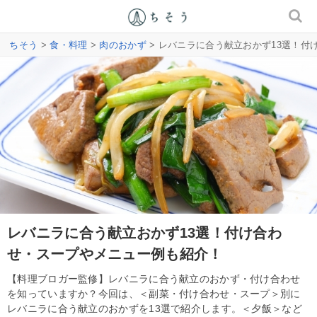
ちそう
>
食・料理
>
肉のおかず
> レバニラに合う献立おかず13選！
レバニラに合う献立おかず13選！付け合わ
せ・スープやメニュー例も紹介！
【料理ブロガー監修】レバニラに合う献立のおかず・付け合わせ
を知っていますか？今回は、＜副菜・付け合わせ・スープ＞別に
レバニラに合う献立のおかずを13選で紹介します。＜夕飯＞など