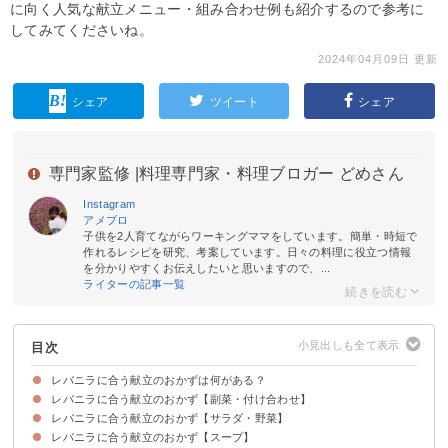
に向く人気な献立メニュー・組み合わせ例も紹介するので参考に
してみてくださいね。
2024年04月09日 更新
シェア
ツイート
シェア
専門家監修 |
料理専門家・料理ブロガー どめさん
Instagram
アメブロ
子供を2人育てながらワーキングママをしています。簡単・時短で
作れるレシピを研究、考案しています。日々の料理に役立つ情報
を分かりやすくお伝えしたいと思いますので、...
ライターの記事一覧
目次
レバニラに合う献立のおかずは何がある？
レバニラに合う献立のおかず【副菜・付け合わせ】
レバニラに合う献立のおかず【サラダ・野菜】
①きゅうりの浅漬け
②野菜のナムル
③きゅうりのオイキムチ
④中華くらげときゅうりの和え物
⑤エリンギのオイスター煮
レバニラに合う献立のおかず【スープ】
①アボカドとトマトの柑橘サラダ
②ブロッコリーとゆで卵のサラダ
③レタスのサラダ
④八宝菜
⑤ 野菜の春巻き