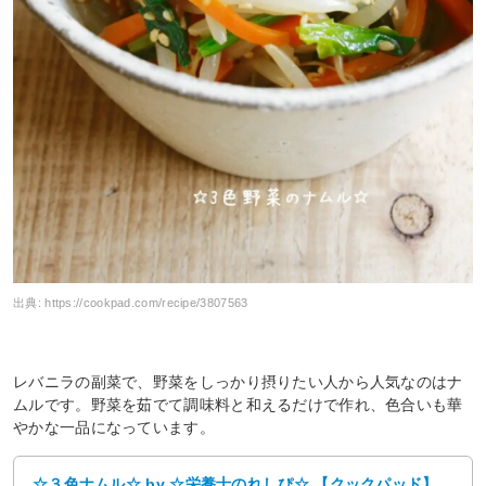
出典:
https://cookpad.com/recipe/3807563
レバニラの副菜で、野菜をしっかり摂りたい人から人気なのはナ
ムルです。野菜を茹でて調味料と和えるだけで作れ、色合いも華
やかな一品になっています。
☆３色ナムル☆ by ☆栄養士のれしぴ☆ 【クックパッド】