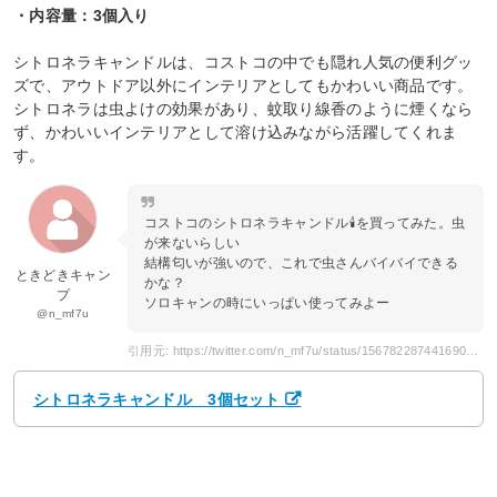
・内容量：3個入り
シトロネラキャンドルは、コストコの中でも隠れ人気の便利グッ
ズで、アウトドア以外にインテリアとしてもかわいい商品です。
シトロネラは虫よけの効果があり、蚊取り線香のように煙くなら
ず、かわいいインテリアとして溶け込みながら活躍してくれま
す。
コストコのシトロネラキャンドル🕯を買ってみた。虫
が来ないらしい
結構匂いが強いので、これで虫さんバイバイできる
ときどきキャン
かな？
プ
ソロキャンの時にいっぱい使ってみよー
@n_mf7u
引用元: https://twitter.com/n_mf7u/status/1567822874416906240
シトロネラキャンドル 3個セット