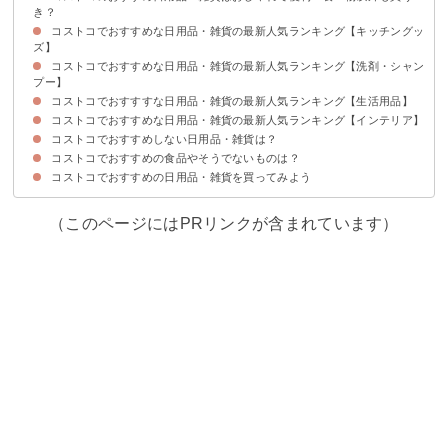
き？
コストコでおすすめな日用品・雑貨の最新人気ランキング【キッチングッ
ズ】
コストコでおすすめな日用品・雑貨の最新人気ランキング【洗剤・シャン
9位：イワキグラタン皿
8位：HARIO水出し茶 ボトルアンドピッチャーセット
7位：ジップロックアソート
6位：オーブンペーパー
5位： ジップロックバラエティーパック24ピースセット
4位：ランチカップセット
3位：カークランドスタンダードアルミホイル
2位： カークランドシグネチャーペーパータオル
1位：グラッドプレスンシール
プー】
コストコでおすすすな日用品・雑貨の最新人気ランキング【生活用品】
7位：アバロン
6位：フィニッシュAllin1
5位：ドクターブロナー マジックソープバー
4位：スプレインウォッシュ
3位： ミューズノータッチ泡ハンドソープ
2位：H2O超電水アクアクリーン
1位：オキシクリーン
コストコでおすすめな日用品・雑貨の最新人気ランキング【インテリア】
8位：トイレクイックル
7位：ベビーワイプス赤ちゃん用おしりふき
6位：セタフィル保湿ローション
5位：ドクターブロナー オーガニックリップバームセット
4位：シルコットウェットティッシュノンアルコール除菌
3位：ジョーダン歯ブラシ8本セット
2位：ビオデルマ
1位：Scottショップタオル
コストコでおすすめしない日用品・雑貨は？
6位：GREENMADE 折り畳みコンテナ
5位：スノードームジンリキュールオレンジ＆ジンジャーブレッド
4位：EDIFICEキャスター付き3段収納ラック
3位：ガジュマル
2位：PATIO シトロネラキャンドル
1位：アイリスオーヤマ LED デスクライト
コストコでおすすめの食品やそうでないものは？
①肌など体に合わない
②サイズが大きすぎる
コストコのおすすめしない日用品
コストコでおすすめの日用品・雑貨を買ってみよう
コストコのおすすめ食品と買ってはいけないもの
（このページにはPRリンクが含まれています）