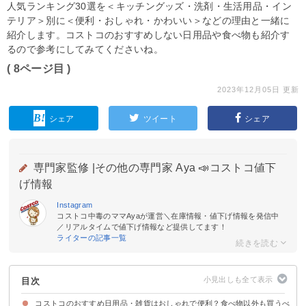
人気ランキング30選を＜キッチングッズ・洗剤・生活用品・イン
テリア＞別に＜便利・おしゃれ・かわいい＞などの理由と一緒に
紹介します。コストコのおすすめしない日用品や食べ物も紹介す
るので参考にしてみてくださいね。
( 8ページ目 )
2023年12月05日 更新
シェア
ツイート
シェア
専門家監修 |
その他の専門家 Aya 📣コストコ値下
げ情報
Instagram
コストコ中毒のママAyaが運営＼在庫情報・値下げ情報を発信中
／リアルタイムで値下げ情報など提供してます！
ライターの記事一覧
目次
コストコのおすすめ日用品・雑貨はおしゃれで便利？食べ物以外も買うべ