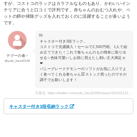
すが、コストコのラックはカラフルなものもあり、かわいいイン
テリアに合うと口コミで評判です。赤ちゃんのおむつ入れや、ペ
ットの餌や掃除グッズを入れておくのに活躍することが多いよう
です。
キャスター付き3段ラック。
コストコで先週購入！セールで2,500円程。1人で組
み立てできた！これで春ちゃんのもの簡単に取り出
デグーの春♂
せる✨色味可愛いしお得に買えたし飼い主大満足☺️
@yuki_haru0329
❤
バニーグレードチモシーのソフトがお気に入りでよ
く食べてくれる春ちゃん🐭ストック買ったのでその
調子でお願いします！
引用元: https://twitter.com/yuki_haru0329/status/1515311217681653766
キャスター付き3段収納ラック