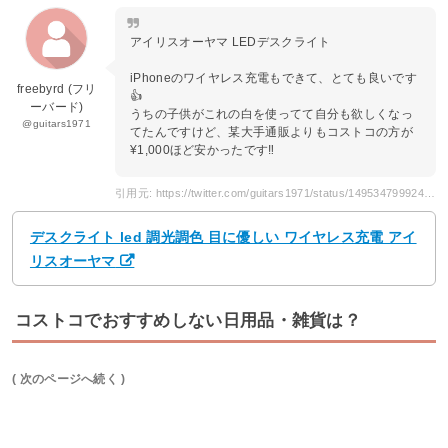
アイリスオーヤマ LEDデスクライト
iPhoneのワイヤレス充電もできて、とても良いです
freebyrd (フリ
👍
ーバード)
うちの子供がこれの白を使ってて自分も欲しくなっ
@guitars1971
てたんですけど、某大手通販よりもコストコの方が
¥1,000ほど安かったです‼️
引用元: https://twitter.com/guitars1971/status/1495347999249412097
デスクライト led 調光調色 目に優しい ワイヤレス充電 アイ
リスオーヤマ
コストコでおすすめしない日用品・雑貨は？
( 次のページへ続く )