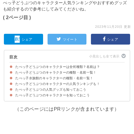
べっ子どうぶつのキャラクター人気ランキングやおすすめグッズ
も紹介するので参考にしてみてくださいね。
( 2ページ目 )
2023年11月20日 更新
シェア
ツイート
シェア
目次
たべっ子どうぶつのキャラクターは全何種類？名前は？
たべっ子どうぶつのキャラクターの種類・名前一覧！
たべっ子水族館のキャラクターの種類・名前一覧！
たべっ子どうぶつのキャラクター46種類の一覧
たべっ子どうぶつには隠れキャラクター「きりん・わに」もいる
たべっ子どうぶつのキャラクターの人気ランキングも！
たべっ子水族館のキャラクター47種類の一覧
たべっ子どうぶつの人気グッズも知っておこう
たべっ子どうぶつのキャラクターの人気ランキング
たべっ子どうぶつのキャラクターを知っておこう
グッズ①どうぶつスタンド
グッズ②鏡
グッズ③お弁当箱
グッズ④カステラメーカー
グッズ⑤モバイルバッテリー
（このページにはPRリンクが含まれています）