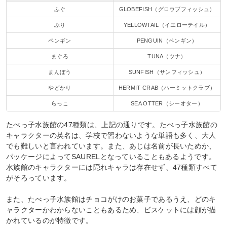
ふぐ
GLOBEFISH（グロウブフィッシュ）
ぶり
YELLOWTAIL（イエローテイル）
ペンギン
PENGUIN（ペンギン）
まぐろ
TUNA（ツナ）
まんぼう
SUNFISH（サンフィッシュ）
やどかり
HERMIT CRAB（ハーミットクラブ）
らっこ
SEA OTTER（シーオター）
たべっ子水族館の47種類は、上記の通りです。たべっ子水族館の
キャラクターの英名は、学校で習わないような単語も多く、大人
でも難しいと言われています。また、あじは名前が長いためか、
パッケージによってSAURELとなっていることもあるようです。
水族館のキャラクターには隠れキャラは存在せず、47種類すべて
がそろっています。
また、たべっ子水族館はチョコがけのお菓子であるうえ、どのキ
ャラクターかわからないこともあるため、ビスケットには顔が描
かれているのが特徴です。