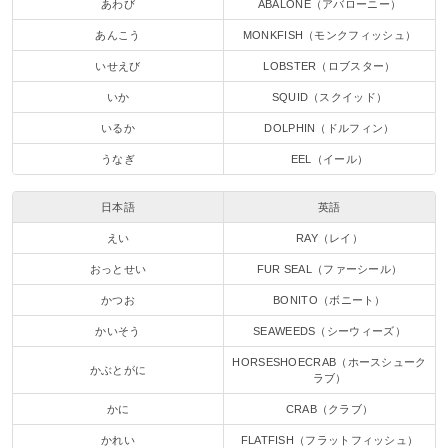
あわび
ABALONE（アバローニー）
あんこう
MONKFISH（モンクフィッシュ）
いせえび
LOBSTER（ロブスター）
いか
SQUID（スクイッド）
いるか
DOLPHIN（ドルフィン）
うなぎ
EEL（イール）
日本語
英語
えい
RAY（レイ）
おっとせい
FUR SEAL（ファーシール）
かつお
BONITO（ボニート）
かいそう
SEAWEEDS（シーウィーズ）
HORSESHOECRAB（ホースシューク
かぶとがに
ラブ）
かに
CRAB（クラブ）
かれい
FLATFISH（フラットフィッシュ）