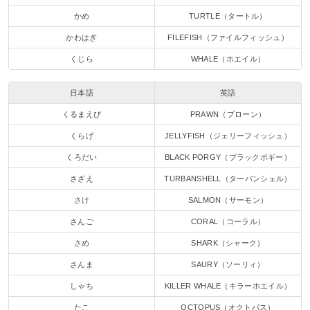
かめ
TURTLE（タートル）
かわはぎ
FILEFISH（ファイルフィッシュ）
くじら
WHALE（ホエイル）
日本語
英語
くるまえび
PRAWN（プローン）
くらげ
JELLYFISH（ジェリーフィッシュ）
くろだい
BLACK PORGY（ブラックポギー）
さざえ
TURBANSHELL（ターバンシェル）
さけ
SALMON（サーモン）
さんご
CORAL（コーラル）
さめ
SHARK（シャーク）
さんま
SAURY（ソーリィ）
しゃち
KILLER WHALE（キラーホエイル）
たこ
OCTOPUS（オクトパス）