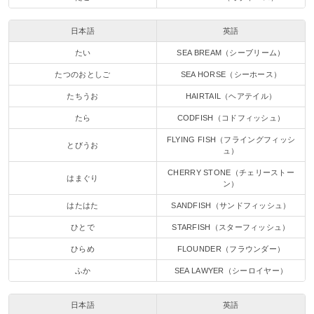
日本語
英語
たい
SEA BREAM（シーブリーム）
たつのおとしご
SEA HORSE（シーホース）
たちうお
HAIRTAIL（ヘアテイル）
たら
CODFISH（コドフィッシュ）
FLYING FISH（フライングフィッシ
とびうお
ュ）
CHERRY STONE（チェリーストー
はまぐり
ン）
はたはた
SANDFISH（サンドフィッシュ）
ひとで
STARFISH（スターフィッシュ）
ひらめ
FLOUNDER（フラウンダー）
ふか
SEA LAWYER（シーロイヤー）
日本語
英語