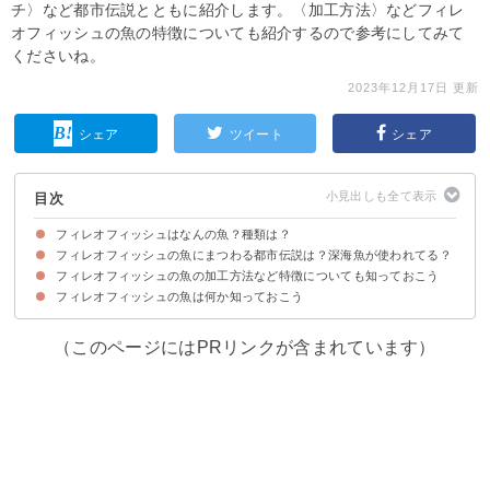
チ〉など都市伝説とともに紹介します。〈加工方法〉などフィレ
オフィッシュの魚の特徴についても紹介するので参考にしてみて
くださいね。
2023年12月17日 更新
シェア
ツイート
シェア
目次
フィレオフィッシュはなんの魚？種類は？
フィレオフィッシュの魚にまつわる都市伝説は？深海魚が使われてる？
日本のフィレオフィッシュの魚はアメリカ・ロシア産のスケトウダラ
フィレオフィッシュの魚は国ごとに異なる
フィレオフィッシュの魚の加工方法など特徴についても知っておこう
都市伝説①メルルーサが原料という説
都市伝説②ナイルパーチが原料という説
その他の説
フィレオフィッシュの魚は何か知っておこう
フィレオフィッシュの魚の加工方法
フィレオフィッシュの魚はMSC認証品
（このページにはPRリンクが含まれています）