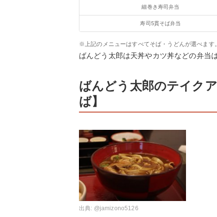
細巻き寿司弁当
寿司5貫そば弁当
※上記のメニューはすべてそば・うどんが選べます
ばんどう太郎は天丼やカツ丼などの弁当
ばんどう太郎のテイクア
ば】
出典:
@jamizono5126