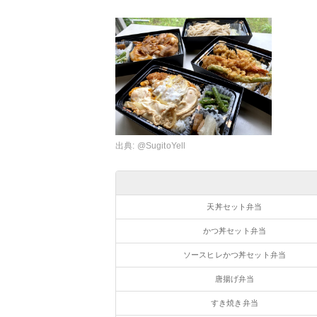
出典:
@SugitoYell
天丼セット弁当
かつ丼セット弁当
ソースヒレかつ丼セット弁当
唐揚げ弁当
すき焼き弁当