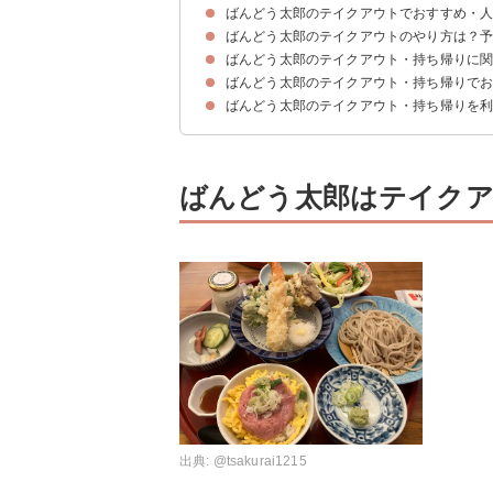
ばんどう太郎のテイクアウトでおすすめ・
ばんどう太郎のテイクアウトのやり方は？
3位：カツ丼セット弁当
2位：唐揚げ
1位：天丼セット弁当
ばんどう太郎のテイクアウト・持ち帰りに関
ばんどう太郎のテイクアウト・持ち帰りで
Q1、持ち帰りの営業時間は？何時まで？
Q2、季節のイベント向けメニューはある？恵方
ばんどう太郎のテイクアウト・持ち帰りを
ばんどう太郎はテイク
出典:
@tsakurai1215