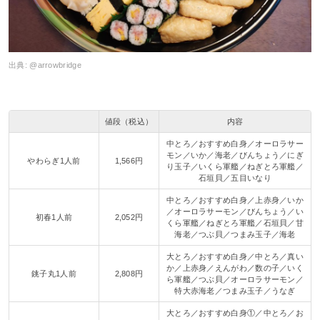
出典:
@arrowbridge
値段（税込）
内容
中とろ／おすすめ白身／オーロラサー
モン／いか／海老／びんちょう／にぎ
やわらぎ1人前
1,566円
り玉子／いくら軍艦／ねぎとろ軍艦／
石垣貝／五目いなり
中とろ／おすすめ白身／上赤身／いか
／オーロラサーモン／びんちょう／い
初春1人前
2,052円
くら軍艦／ねぎとろ軍艦／石垣貝／甘
海老／つぶ貝／つまみ玉子／海老
大とろ／おすすめ白身／中とろ／真い
か／上赤身／えんがわ／数の子／いく
銚子丸1人前
2,808円
ら軍艦／つぶ貝／オーロラサーモン／
特大赤海老／つまみ玉子／うなぎ
大とろ／おすすめ白身①／中とろ／お