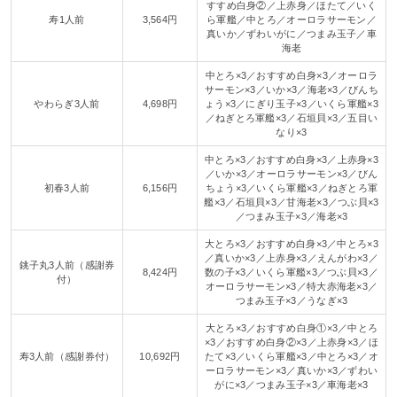
すすめ白身②／上赤身／ほたて／いく
寿1人前
3,564円
ら軍艦／中とろ／オーロラサーモン／
真いか／ずわいがに／つまみ玉子／車
海老
中とろ×3／おすすめ白身×3／オーロラ
サーモン×3／いか×3／海老×3／びんち
やわらぎ3人前
4,698円
ょう×3／にぎり玉子×3／いくら軍艦×3
／ねぎとろ軍艦×3／石垣貝×3／五目い
なり×3
中とろ×3／おすすめ白身×3／上赤身×3
／いか×3／オーロラサーモン×3／びん
初春3人前
6,156円
ちょう×3／いくら軍艦×3／ねぎとろ軍
艦×3／石垣貝×3／甘海老×3／つぶ貝×3
／つまみ玉子×3／海老×3
大とろ×3／おすすめ白身×3／中とろ×3
／真いか×3／上赤身×3／えんがわ×3／
銚子丸3人前（感謝券
8,424円
数の子×3／いくら軍艦×3／つぶ貝×3／
付）
オーロラサーモン×3／特大赤海老×3／
つまみ玉子×3／うなぎ×3
大とろ×3／おすすめ白身①×3／中とろ
×3／おすすめ白身②×3／上赤身×3／ほ
寿3人前（感謝券付）
10,692円
たて×3／いくら軍艦×3／中とろ×3／オ
ーロラサーモン×3／真いか×3／ずわい
がに×3／つまみ玉子×3／車海老×3