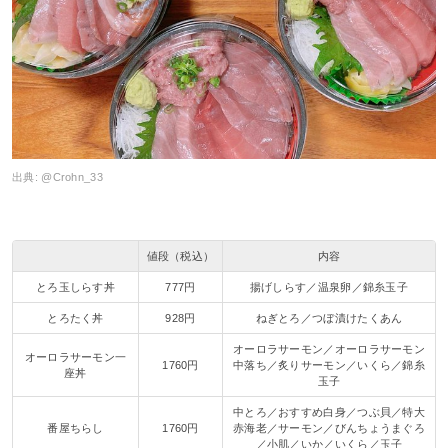
出典:
@Crohn_33
値段（税込）
内容
とろ玉しらす丼
777円
揚げしらす／温泉卵／錦糸玉子
とろたく丼
928円
ねぎとろ／つぼ漬けたくあん
オーロラサーモン／オーロラサーモン
オーロラサーモン一
1760円
中落ち／炙りサーモン／いくら／錦糸
座丼
玉子
中とろ／おすすめ白身／つぶ貝／特大
番屋ちらし
1760円
赤海老／サーモン／びんちょうまぐろ
／小肌／いか／いくら／玉子