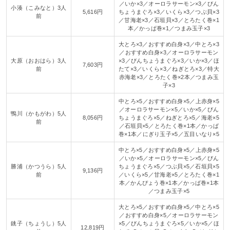
／いか×3／オーロラサーモン×3／びん
小湊（こみなと）3人
5,616円
ちょうまぐろ×3／いくら×3／つぶ貝×3
前
／甘海老×3／石垣貝×3／とろたく巻×1
本／かっぱ巻×1／つまみ玉子×3
大とろ×3／おすすめ白身×3／中とろ×3
／おすすめ白身×3／オーロラサーモン
大原（おおはら）3人
×3／びんちょうまぐろ×3／いか×3／ほ
7,603円
前
たて×3／いくら×3／ねぎとろ×3／特大
赤海老×3／とろたく巻×2本／つまみ玉
子×3
中とろ×5／おすすめ白身×5／上赤身×5
／オーロラサーモン×5／いか×5／びん
鴨川（かもがわ）5人
8,056円
ちょうまぐろ×5／ねぎとろ×5／海老×5
前
／石垣貝×5／とろたく巻×1本／かっぱ
巻×1本／にぎり玉子×5／五目いなり×5
中とろ×5／おすすめ白身×5／上赤身×5
／いか×5／オーロラサーモン×5／びん
勝浦（かつうら）5人
ちょうまぐろ×5／つぶ貝×5／石垣貝×5
9,136円
前
／いくら×5／甘海老×5／とろたく巻×1
本／かんぴょう巻×1本／かっぱ巻×1本
／つまみ玉子×5
大とろ×5／おすすめ白身×5／中とろ×5
／おすすめ白身×5／オーロラサーモン
銚子（ちょうし）5人
×5／びんちょうまぐろ×5／いか×5／ほ
12,819円