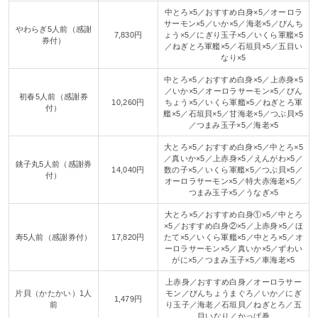
中とろ×5／おすすめ白身×5／オーロラ
サーモン×5／いか×5／海老×5／びんち
やわらぎ5人前（感謝
7,830円
ょう×5／にぎり玉子×5／いくら軍艦×5
券付）
／ねぎとろ軍艦×5／石垣貝×5／五目い
なり×5
中とろ×5／おすすめ白身×5／上赤身×5
／いか×5／オーロラサーモン×5／びん
初春5人前（感謝券
10,260円
ちょう×5／いくら軍艦×5／ねぎとろ軍
付）
艦×5／石垣貝×5／甘海老×5／つぶ貝×5
／つまみ玉子×5／海老×5
大とろ×5／おすすめ白身×5／中とろ×5
／真いか×5／上赤身×5／えんがわ×5／
銚子丸5人前（感謝券
14,040円
数の子×5／いくら軍艦×5／つぶ貝×5／
付）
オーロラサーモン×5／特大赤海老×5／
つまみ玉子×5／うなぎ×5
大とろ×5／おすすめ白身①×5／中とろ
×5／おすすめ白身②×5／上赤身×5／ほ
寿5人前（感謝券付）
17,820円
たて×5／いくら軍艦×5／中とろ×5／オ
ーロラサーモン×5／真いか×5／ずわい
がに×5／つまみ玉子×5／車海老×5
上赤身／おすすめ白身／オーロラサー
片貝（かたかい）1人
モン／びんちょうまぐろ／いか／にぎ
1,479円
前
り玉子／海老／石垣貝／ねぎとろ／五
目いなり／かっぱ巻