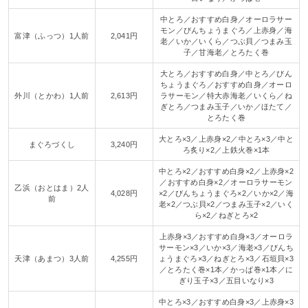
中とろ／おすすめ白身／オーロラサー
モン／びんちょうまぐろ／上赤身／海
富津（ふっつ）1人前
2,041円
老／いか／いくら／つぶ貝／つまみ玉
子／甘海老／とろたく巻
大とろ／おすすめ白身／中とろ／びん
ちょうまぐろ／おすすめ白身／オーロ
外川（とかわ）1人前
2,613円
ラサーモン／特大赤海老／いくら／ね
ぎとろ／つまみ玉子／いか／ほたて／
とろたく巻
大とろ×3／上赤身×2／中とろ×3／中と
まぐろづくし
3,240円
ろ炙り×2／上鉄火巻×1本
中とろ×2／おすすめ白身×2／上赤身×2
／おすすめ白身×2／オーロラサーモン
乙浜（おとはま）2人
4,028円
×2／びんちょうまぐろ×2／いか×2／海
前
老×2／つぶ貝×2／つまみ玉子×2／いく
ら×2／ねぎとろ×2
上赤身×3／おすすめ白身×3／オーロラ
サーモン×3／いか×3／海老×3／びんち
天津（あまつ）3人前
4,255円
ょうまぐろ×3／ねぎとろ×3／石垣貝×3
／とろたく巻×1本／かっぱ巻×1本／に
ぎり玉子×3／五目いなり×3
中とろ×3／おすすめ白身×3／上赤身×3