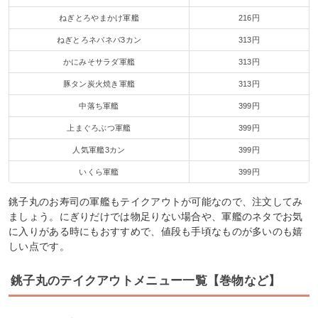
ねぎとろやまかけ軍艦
216円
ねぎとろネバネバ3カン
313円
かにみそサラダ軍艦
313円
豚タン炭火焼き軍艦
313円
中落ち軍艦
399円
上まぐろぶつ軍艦
399円
人気軍艦3カン
399円
いくら軍艦
399円
銚子丸のお寿司の軍艦もテイクアウトが可能なので、注文してみ
ましょう。にぎりだけでは物足りない場合や、軍艦のネタでお気
に入りがある時にもおすすめで、値段も手頃なものが多いのも嬉
しい点です。
銚子丸のテイクアウトメニュー一覧【巻物など】