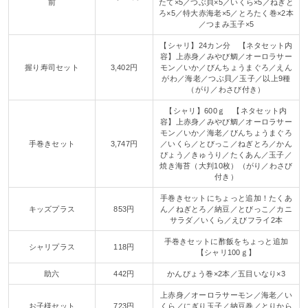
前
たて×5／つぶ貝×5／いくら×5／ねぎと
ろ×5／特大赤海老×5／とろたく巻×2本
／つまみ玉子×5
【シャリ】24カン分 【ネタセット内
容】上赤身／みやび鯛／オーロラサー
握り寿司セット
3,402円
モン／いか／びんちょうまぐろ／えん
がわ／海老／つぶ貝／玉子／以上9種
（がり／わさび付き）
【シャリ】600ｇ 【ネタセット内
容】上赤身／みやび鯛／オーロラサー
モン／いか／海老／びんちょうまぐろ
手巻きセット
3,747円
／いくら／とびっこ／ねぎとろ／かん
ぴょう／きゅうり／たくあん／玉子／
焼き海苔（大判10枚）（がり／わさび
付き）
手巻きセットにちょっと追加！たくあ
キッズプラス
853円
ん／ねぎとろ／納豆／とびっこ／カニ
サラダ／いくら／えびフライ2本
手巻きセットに酢飯をちょっと追加
シャリプラス
118円
【シャリ100ｇ】
助六
442円
かんぴょう巻×2本／五目いなり×3
上赤身／オーロラサーモン／海老／い
お子様セット
723円
くら／にぎり玉子／納豆巻／とりから