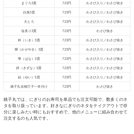
まぐろ3貫
723円
わさび入り／わさび抜き
白身3貫
723円
わさび入り／わさび抜き
大とろ
723円
わさび入り／わさび抜き
塩炙り3貫
723円
わさび抜き
粋（いき）3貫
723円
わさび入り／わさび抜き
輝（かがやき）3貫
723円
わさび入り／わさび抜き
華（はな）3貫
723円
わさび入り／わさび抜き
絆（きずな）5貫
723円
わさび入り／わさび抜き
結（ゆい）5貫
723円
わさび入り／わさび抜き
銚子丸名物穴子一本付け
723円
わさび抜き
銚子丸では、にぎりのお寿司を単品でも注文可能で、数多くのネ
タを取り扱っています。好きなにぎりのネタをテイクアウトで存
分に楽しみたい時にもおすすめで、他のメニューに組み合わせて
注文するのも人気です。