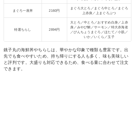
まぐろ大とろ／まぐろ中とろ／まぐろ
まぐろ一座丼
2160円
上赤身／上まぐろぶつ
大とろ／中とろ／おすすめ白身／上赤
身／みやび鯛／サーモン／特大赤海老
特選ちらし
2894円
／びんちょうまぐろ／ほたて／小肌／
いか／いくら／玉子
銚子丸の海鮮丼やちらしは、華やかな印象で種類も豊富です。出
先でも食べやすいため、持ち帰りにする人も多く、味も美味しい
と評判です。大盛りも対応できるため、食べる量に合わせて注文
できます。