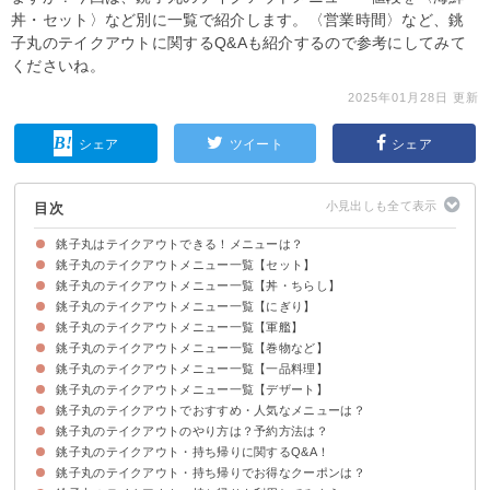
丼・セット〉など別に一覧で紹介します。〈営業時間〉など、銚
子丸のテイクアウトに関するQ&Aも紹介するので参考にしてみて
くださいね。
2025年01月28日 更新
シェア
ツイート
シェア
目次
銚子丸はテイクアウトできる！メニューは？
銚子丸のテイクアウトメニュー一覧【セット】
銚子丸のテイクアウトメニュー一覧【丼・ちらし】
銚子丸のテイクアウトメニュー一覧【にぎり】
銚子丸のテイクアウトメニュー一覧【軍艦】
銚子丸のテイクアウトメニュー一覧【巻物など】
銚子丸のテイクアウトメニュー一覧【一品料理】
銚子丸のテイクアウトメニュー一覧【デザート】
銚子丸のテイクアウトでおすすめ・人気なメニューは？
銚子丸のテイクアウトのやり方は？予約方法は？
3位：手巻きセット
2位：とかわ
1位：番屋ちらし
銚子丸のテイクアウト・持ち帰りに関するQ&A！
銚子丸のテイクアウト・持ち帰りでお得なクーポンは？
Q1、持ち帰りの営業時間は？何時まで？
Q2、セットのネタ変更はできる？