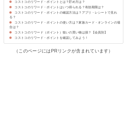
コストコのリワード・ポイントとは？貯め方は？
コストコのリワード・ポイントはいつ得られる？有効期限は？
コストコのグローバル/エグゼクティブ会員カードで買い物した時に得られる
コストコのリワード・ポイントの還元率
ポイント
コストコのリワード・ポイントの確認方法は？アプリ・レシートで見れ
コストコのリワード・ポイントは毎年2月に貰える
コストコのリワード・ポイントの有効期限は約1年
る？
コストコのリワード・ポイントの使い方は？家族カード・オンラインの場
①グローバルカードは公式のホームページで確認可能
②エグゼクティブ会員カードはアプリで確認できる
③レシートは当日に獲得したポイントしか確認できない
合は？
コストコのリワード（ポイント）狙いの買い物は損？【会員別】
コストコの会計時にリワード（ポイント）利用の旨を伝えるだけ
ただしコストコ家族カードやオンラインの買い物では使えない
コストコのリワード・ポイントを確認してみよう！
①コストコの一般会員
②コストコのエグゼクティブ会員
（このページにはPRリンクが含まれています）