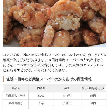
コスパの良い食材が多い業務スーパーは、冷凍からあげだけでも5
種類の取り扱いがあります。今回は業務スーパーの人気冷凍から
あげを、ランキング形式で紹介します。また人気のアレンジレシ
ピも紹介するので、参考にしてください。
値段・価格など業務スーパーのからあげの商品情報
商品名
内容量
値段
値段(100gあたり)
和風鶏もも唐揚
500g
448円
89円
鶏竜田揚げ
1kg
780円
78円