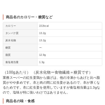
商品名のカロリー・糖質など
カロリー
222kcal
タンパク質
13.2g
炭水化物
13.2g
糖質
ー
脂質
12.9g
食塩相当量
1.3g
（100gあたり） （炭水化物ー食物繊維＝糖質です）
業務スーパーの紅生姜鶏から揚げは、他の冷凍からあげと比べ脂
質がやや多めです。衣と肉の間に紅生姜があるので、衣が厚くな
るためです。衣に紅生姜を使用していますが食塩相当量は1.3gな
ので、塩味が特に強いわけではありません。
商品名の味・食感