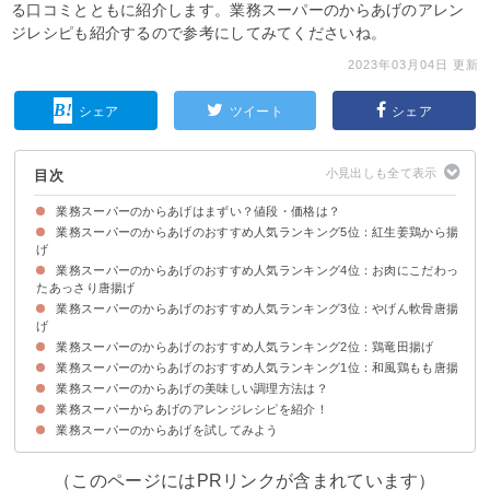
る口コミとともに紹介します。業務スーパーのからあげのアレン
ジレシピも紹介するので参考にしてみてくださいね。
2023年03月04日 更新
シェア
ツイート
シェア
目次
業務スーパーのからあげはまずい？値段・価格は？
業務スーパーのからあげのおすすめ人気ランキング5位：紅生姜鶏から揚
値段・価格など業務スーパーのからあげの商品情報
げ
業務スーパーのからあげのおすすめ人気ランキング4位：お肉にこだわっ
商品名の商品情報【値段・価格など】
商品名のカロリー・糖質など
商品名の味・食感
商品名の口コミ【まずい・美味しい】
たあっさり唐揚げ
業務スーパーのからあげのおすすめ人気ランキング3位：やげん軟骨唐揚
商品名の商品情報【値段・価格など】
商品名のカロリー・糖質など
商品名の味・食感
商品名の口コミ【まずい・美味しい】
げ
業務スーパーのからあげのおすすめ人気ランキング2位：鶏竜田揚げ
商品名の商品情報【値段・価格など】
商品名のカロリー・糖質など
商品名の味・食感
商品名の口コミ【まずい・美味しい】
業務スーパーのからあげのおすすめ人気ランキング1位：和風鶏もも唐揚
商品名の商品情報【値段・価格など】
商品名のカロリー・糖質など
商品名の味・食感
商品名の口コミ【まずい・美味しい】
業務スーパーのからあげの美味しい調理方法は？
商品名の商品情報【値段・価格など】
商品名のカロリー・糖質など
商品名の味・食感
商品名の口コミ【まずい・美味しい】
業務スーパーからあげのアレンジレシピを紹介！
①油で揚げる
②電子レンジ
③トースター
業務スーパーのからあげを試してみよう
①からあげで簡単酢鶏
②ヤンニョムチキン
③野菜も摂れる ボリューム甘酢和え
④照りタマサンド
⑤からあげ丼
⑥簡単親子丼
（このページにはPRリンクが含まれています）