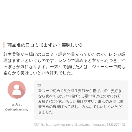
商品名の口コミ【まずい・美味しい】
紅生姜鶏から揚げの口コミ・評判で目立っていたのが、レンジ調
理はまずいというものです。レンジで温めると衣がべたつき、油
っぽさが気になります。一方油で揚げた人は、ジューシーで肉も
柔らかく美味しいという評判でした。
業スーで初めて見た紅生姜鶏から揚げ。紅生姜好き
なら食べてみたい✨揚げてる最中何げほのかにお好
み焼き(笑)✨衣がちょい脱げやすい。肝心のお味は生
まみぃ
姜強めの唐揚げって感じ。みんなでおいしくいただ
@pikapikamamy
きました✨
引用元: https://twitter.com/pikapikamamy/status/1623279443535106051?s=20