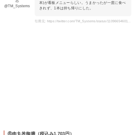
志
本)が看板メニューらしい。うまかったが一度に食べ
@TM_Systems
きれず、1本は持ち帰りにした。
引用元: https://twitter.com/TM_Systems/status/1109665460117618688?s=20
⑥肉丸丼御膳（税込み1,703円）