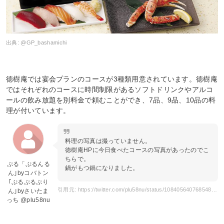
出典:
@GP_bashamichi
徳樹庵では宴会プランのコースが3種類用意されています。徳樹庵
ではそれぞれのコースに時間制限があるソフトドリンクやアルコ
ールの飲み放題を別料金で頼むことができ、7品、9品、10品の料
理が付いています。
料理の写真は撮っていません。
徳樹庵HPに今日食べたコースの写真があったのでこ
ちらで。
ぷる「ぷるんる
鍋がもつ鍋になりました。
ん｣byコバトン
｢ぷるぷるぷり
引用元: https://twitter.com/plu58nu/status/1084056407685484545?s=20
ん｣byさいたま
っち @plu58nu