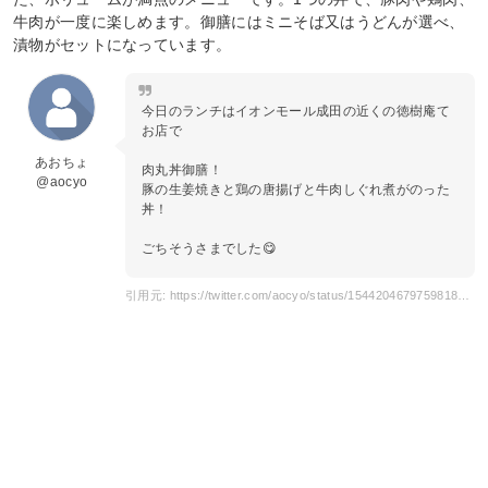
牛肉が一度に楽しめます。御膳にはミニそば又はうどんが選べ、
漬物がセットになっています。
今日のランチはイオンモール成田の近くの徳樹庵て
お店で
あおちょ
肉丸丼御膳！
@aocyo
豚の生姜焼きと鶏の唐揚げと牛肉しぐれ煮がのった
丼！
ごちそうさまでした😋
引用元: https://twitter.com/aocyo/status/1544204679759818752?s=20