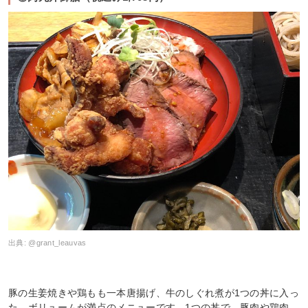
出典:
@grant_leauvas
豚の生姜焼きや鶏もも一本唐揚げ、牛のしぐれ煮が1つの丼に入っ
た、ボリュームが満点のメニューです。1つの丼で、豚肉や鶏肉、