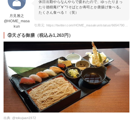
休日出勤やらなんやらで疲れたので、ゆったりまっ
たり徳樹庵꒰*´∀`*꒱そばとか寿司とか唐揚げ食べる。
たくさん食べる！（笑）
月見雅之
@HOME_masa
引用元: https://twitter.com/HOME_masakun/status/665479089445212160?s=20
kun
⑨天ざる御膳（税込み1,263円）
出典:
@tokujuan1972