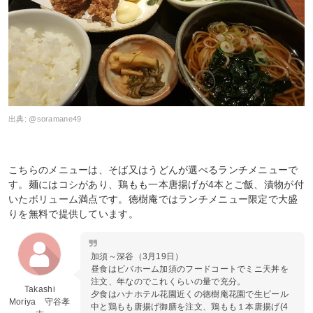
出典:
@soramane49
こちらのメニューは、そば又はうどんが選べるランチメニューで
す。麺にはコシがあり、鶏もも一本唐揚げが4本とご飯、漬物が付
いたボリューム満点です。徳樹庵ではランチメニュー限定で大盛
りを無料で提供しています。
加須～深谷（3月19日）
昼食はビバホーム加須のフードコートでミニ天丼を
注文、年なのでこれくらいの量で充分。
Takashi
夕食はハナホテル花園近くの徳樹庵花園で生ビール
Moriya 守谷孝
中と鶏もも唐揚げ御膳を注文、鶏もも１本唐揚げ(4