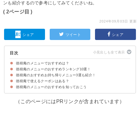
ンも紹介するので参考にしてみてくださいね。
( 2ページ目 )
2024年09月03日 更新
シェア
ツイート
シェア
目次
徳樹庵のメニューでおすすめは？
徳樹庵のメニューのおすすめランキング10選！
徳樹庵のおすすめお持ち帰りメニュー3選も紹介！
①徳樹庵御膳（税込み1,758円〜1,978円）
②サーモン・いくら丼御膳（税込み1,868円）
③博多もつ鍋（税込み2,418円）
④だし巻き玉子（税込み713円）
⑤鶏もも唐揚げミニ麺ランチ（税込み899円）
⑥肉丸丼御膳（税込み1,703円）
⑦宴会プラン（税込み2,750円〜5,500円）
⑧寿司一貫（税込み218円）
⑨天ざる御膳（税込み1,263円）
⑩お食い初め膳（税込み3,850円）
徳樹庵で使えるクーポンはある？
①鶏もも一本唐揚げ（税込み603円）
②親子丼弁当（税込み970円）
③寿司（税込み1,350円〜6,750円）
徳樹庵のメニューのおすすめを知っておこう
（このページにはPRリンクが含まれています）