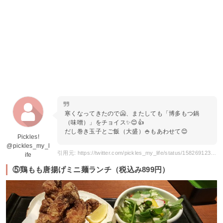
寒くなってきたので🥶、またしても「博多もつ鍋
（味噌）」をチョイス✨😊👍
だし巻き玉子とご飯（大盛）🍚もあわせて😊
Pickles!
@pickles_my_l
引用元: https://twitter.com/pickles_my_life/status/1582691234141048832?s=20
ife
⑤鶏もも唐揚げミニ麺ランチ（税込み899円）