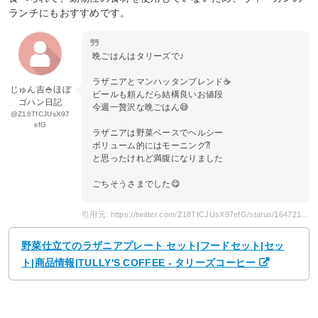
ランチにもおすすめです。
晩ごはんはタリーズで♪
ラザニアとマンハッタンブレンド☕️
じゅん吉🍚ほぼ
ビールも頼んだら結構良いお値段
ゴハン日記
今週一贅沢な晩ごはん😅
@Z18TfCJUsX97
efG
ラザニアは野菜ベースでヘルシー
ボリューム的にはモーニング⁈
と思ったけれど満腹になりました
ごちそうさまでした😋
引用元: https://twitter.com/Z18TfCJUsX97efG/status/1647216251163541506
野菜仕立てのラザニアプレート セット|フードセット|セッ
ト|商品情報|TULLY'S COFFEE - タリーズコーヒー