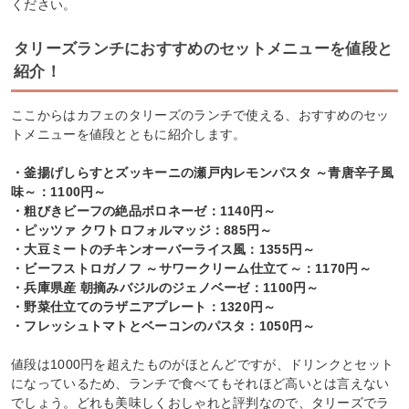
ください。
タリーズランチにおすすめのセットメニューを値段と
紹介！
ここからはカフェのタリーズのランチで使える、おすすめのセッ
トメニューを値段とともに紹介します。
・釜揚げしらすとズッキーニの瀬戸内レモンパスタ ～青唐辛子風
味～：1100円～
・粗びきビーフの絶品ボロネーゼ：1140円～
・ピッツァ クワトロフォルマッジ：885円～
・大豆ミートのチキンオーバーライス風：1355円～
・ビーフストロガノフ ～サワークリーム仕立て～：1170円～
・兵庫県産 朝摘みバジルのジェノベーゼ：1100円～
・野菜仕立てのラザニアプレート：1320円～
・フレッシュトマトとベーコンのパスタ：1050円～
値段は1000円を超えたものがほとんどですが、ドリンクとセット
になっているため、ランチで食べてもそれほど高いとは言えない
でしょう。どれも美味しくおしゃれと評判なので、タリーズでラ