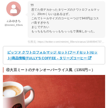
思てた倍デカかったタリーズのクワトロフォルマッ
ジ。20cmくらいはあるはず。
これでトールサイズのコーヒーつけて940円はコス
∠みゆきち
パ良すぎやろ
@mimimi_89ers
まじでデカい
もっちもちのちっっもちっっもで美味しかった。
引用元: https://twitter.com/mimimi_89ers/status/1648894737603248128
ピッツァ クワトロフォルマッジ セット|フードセット|セッ
ト|商品情報|TULLY'S COFFEE - タリーズコーヒー
④大豆ミートのチキンオーバーライス風（1355円～）