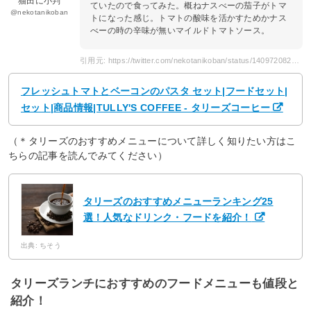
猫田に小判
ていたので食ってみた。概ねナスべーの茄子がトマ
@nekotanikoban
トになった感じ。トマトの酸味を活かすためかナス
べーの時の辛味が無いマイルドトマトソース。
引用元: https://twitter.com/nekotanikoban/status/1409720822890078216
フレッシュトマトとベーコンのパスタ セット|フードセット|
セット|商品情報|TULLY'S COFFEE - タリーズコーヒー
（＊タリーズのおすすめメニューについて詳しく知りたい方はこ
ちらの記事を読んでみてください）
タリーズのおすすめメニューランキング25
選！人気なドリンク・フードを紹介！
出典: ちそう
タリーズランチにおすすめのフードメニューも値段と
紹介！