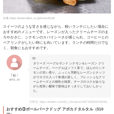
出典:
https://www.tullys.co.jp/menu/food/
スイーツのような甘さを感じながら、軽いランチにしたい場合に
おすすめのメニューです。レーズンが入ったクリームチーズのま
ろやかさに、シナモンのスパイシーさが感じられ、コーヒーとの
ペアリングがしたい時にも向いています。ランチの時間だけでな
く、朝食にもおすすめです。
タリーズ ベーグルサンド シナモン＆レーズン クリ
ームチーズ。ベーグルはソフト系で、ほんのりシナ
モンの甘い香り。ふっくら芳醇なレーズンとナッツ
𓌉 鮎 𓇋
がゴロゴロ入って食感が楽しく、フレッシュなクリ
@02_z3
ームチーズとの相性が抜群。チーズのコクがありな
がら程良い酸味で後味はすっきりしておいしかっ
た。
引用元: https://twitter.com/02_z3/status/1657226841432940545
おすすめ③ボールパークドッグ アボカドタルタル（510