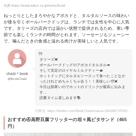
出典:
https://www.tullys.co.jp/menu/food/
ねっとりとしたまろやかなアボカドと、タルタルソースの味わい
が後を引くボールパークドッグは、ランチでは女性を中心に人気
です。タリーズの店内では温かい状態で提供されるため、寒い季
節でも楽しくランチの時間がとれます。ソーセージもジューシー
で、噛んだときの食感と溢れる肉汁が美味しいと人気です。
タリーズ💓
ボールパークドッグのアボカドタルタル🥑
そして安定のロイヤルミルクティー🫖
chabi＊book
ホットドッグにタルタルソースって食べたことなか
@BookChabi
ったけれどめちゃくちゃ合う！！美味しい🥹💓
今日は肌寒いのでホットのドリンクが最高に沁みま
す…
読書タイム楽しみます📚
引用元: https://twitter.com/BookChabi/status/1660867370930393089
おすすめ④高野豆腐フリッターの坦々風ピタサンド（465
円）