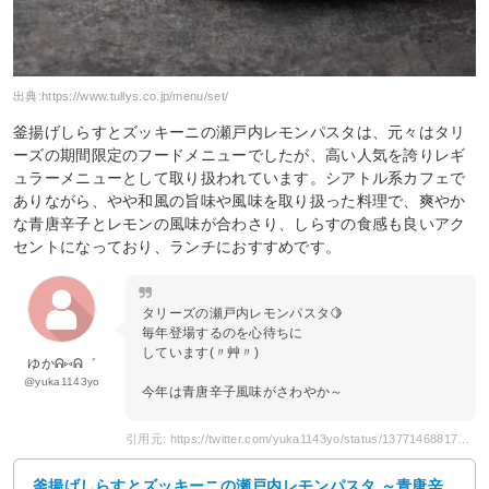
出典:
https://www.tullys.co.jp/menu/set/
釜揚げしらすとズッキーニの瀬戸内レモンパスタは、元々はタリ
ーズの期間限定のフードメニューでしたが、高い人気を誇りレギ
ュラーメニューとして取り扱われています。シアトル系カフェで
ありながら、やや和風の旨味や風味を取り扱った料理で、爽やか
な青唐辛子とレモンの風味が合わさり、しらすの食感も良いアク
セントになっており、ランチにおすすめです。
タリーズの瀬戸内レモンパスタ🍋
毎年登場するのを心待ちに
しています(〃艸〃)
ゆかᕱ⑅ᕱ゛
@yuka1143yo
今年は青唐辛子風味がさわやか～
引用元: https://twitter.com/yuka1143yo/status/1377146881759866891
釜揚げしらすとズッキーニの瀬戸内レモンパスタ ～青唐辛