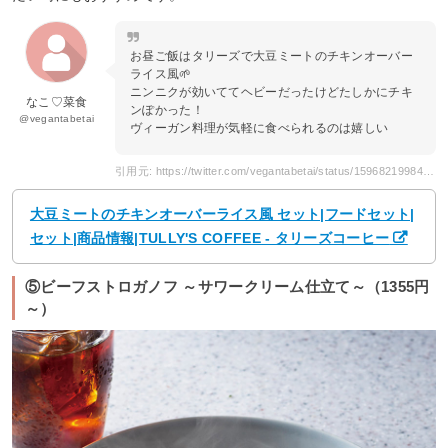
お昼ご飯はタリーズで大豆ミートのチキンオーバー
ライス風🌱
ニンニクが効いててヘビーだったけどたしかにチキ
なこ♡菜食
ンぽかった！
@vegantabetai
ヴィーガン料理が気軽に食べられるのは嬉しい
引用元: https://twitter.com/vegantabetai/status/1596821998403219456
大豆ミートのチキンオーバーライス風 セット|フードセット|
セット|商品情報|TULLY'S COFFEE - タリーズコーヒー
⑤ビーフストロガノフ ～サワークリーム仕立て～（1355円
～）