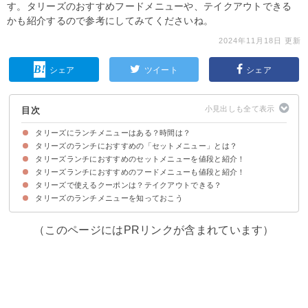
す。タリーズのおすすめフードメニューや、テイクアウトできる
かも紹介するので参考にしてみてくださいね。
2024年11月18日 更新
シェア
ツイート
シェア
目次
タリーズにランチメニューはある？時間は？
タリーズのランチにおすすめの「セットメニュー」とは？
タリーズコーヒーでランチメニューは現在実施されていない
タリーズでのランチにはセットメニューがおすすめ
タリーズランチにおすすめのセットメニューを値段と紹介！
タリーズの「セットメニュー」はメイン料理にセットでドリンクが付くメニ
タリーズのセットメニューで選べるドリンク一覧
ュー
タリーズランチにおすすめのフードメニューも値段と紹介！
①釜揚げしらすとズッキーニの瀬戸内レモンパスタ ～青唐辛子風味～
②粗びきビーフの絶品ボロネーゼ（1140円～）
③ピッツァ クワトロフォルマッジ （885円～）
④大豆ミートのチキンオーバーライス風（1355円～）
⑤ビーフストロガノフ ～サワークリーム仕立て～（1355円～）
⑥兵庫県産 朝摘みバジルのジェノベーゼ（1100円～）
⑦野菜仕立てのラザニアプレート（1320円～）
⑧フレッシュトマトとベーコンのパスタ（1050円～）
（1100円～）
タリーズで使えるクーポンは？テイクアウトできる？
おすすめ①ゴーダチーズとトマトベーコンのフォカッチャ（495円）
おすすめ②ベーグルサンド シナモン＆レーズン クリームチーズ（390円）
おすすめ③ボールパークドッグ アボカドタルタル（510円）
おすすめ④高野豆腐フリッターの坦々風ピタサンド（465円）
おすすめ⑤クロックムッシュのホットサンド（425円）
おすすめ⑥三元豚ヒレカツのバラエティーボックス（565円）
おすすめ⑦セレクトサンド スモークサーモン＆ローストチキン（465円）
おすすめ⑧ボールパークドッグ オリジナル（385円）
おすすめ⑨チーズブレッド ツナモッツァレラ（425円）
タリーズのランチメニューを知っておこう
タリーズランチで使えるお得なクーポン情報
タリーズランチはテイクアウトが可能
（このページにはPRリンクが含まれています）