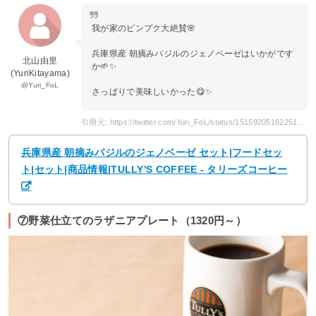
我が家のピンプク大絶賛🌸
兵庫県産 朝摘みバジルのジェノベーゼはいかがです
北山由里
か🌱✨
(YuriKitayama)
@Yuri_FoL
さっぱりで美味しいかった😋✨
引用元: https://twitter.com/Yuri_FoL/status/1515920516225196036
兵庫県産 朝摘みバジルのジェノベーゼ セット|フードセッ
ト|セット|商品情報|TULLY'S COFFEE - タリーズコーヒー
⑦野菜仕立てのラザニアプレート（1320円～）