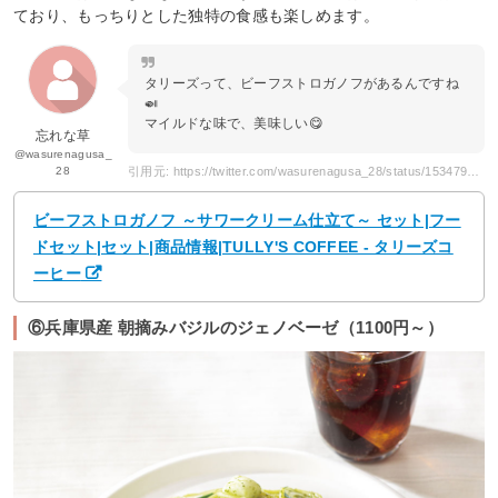
ており、もっちりとした独特の食感も楽しめます。
タリーズって、ビーフストロガノフがあるんですね
🍛
マイルドな味で、美味しい😋
忘れな草
@wasurenagusa_
28
引用元: https://twitter.com/wasurenagusa_28/status/1534797317370712064
ビーフストロガノフ ～サワークリーム仕立て～ セット|フー
ドセット|セット|商品情報|TULLY'S COFFEE - タリーズコ
ーヒー
⑥兵庫県産 朝摘みバジルのジェノベーゼ（1100円～）