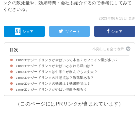
ンクの致死量や、効果時間・会社も紹介するので参考にしてみて
くださいね。
2023年06月15日 更新
シェア
ツイート
シェア
目次
zoneエナジードリンクがやばいって本当？カフェイン量が多い？
zoneエナジードリンクがやばいとされる理由は？
zoneエナジードリンクは中学生が飲んでも大丈夫？
①カフェインが多く含まれる
②カロリーが高い
③糖質が高い
④副作用のある成分が多く含まれる
⑤添加物が含まれる
⑥味がまずい・甘い
⑦量が多い
zoneエナジードリンクの注意点は？致死量ある？
zoneエナジードリンクは基準を満たしていれば中学生が飲んでも大丈夫
ただし中学生がエナジードリンクを飲んで死亡した例もあるので注意
zoneエナジードリンクの効果は？効果時間は？
zoneエナジードリンクは1日2本以下が理想
zoneエナジードリンクを1本飲んだら6時間は空ける
zoneエナジードリンクの致死量は33本程度
zoneエナジードリンクを飲んではいけない人も知っておこう
zoneエナジードリンクがやばい理由を知ろう
zoneエナジードリンクの効果時間は4時間程度
zoneエナジードリンクの効果
（このページにはPRリンクが含まれています）