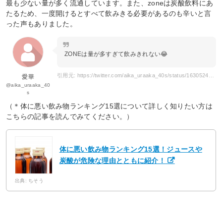
最も少ない量が多く流通しています。また、zoneは炭酸飲料にあ
たるため、一度開けるとすべて飲みきる必要があるのも辛いと言
った声もありました。
ZONEは量が多すぎて飲みきれない😂
引用元: https://twitter.com/aika_uraaka_40s/status/1630524636051152896
愛華
@aika_uraaka_40
s
（＊体に悪い飲み物ランキング15選について詳しく知りたい方は
こちらの記事を読んでみてください。）
体に悪い飲み物ランキング15選！ジュースや
炭酸が危険な理由とともに紹介！
出典: ちそう