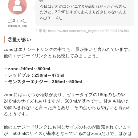
今日は近所のコンビニでXが品切れだったから選ん
だけど、ZONE甘すぎてあんまり好きじゃないんよ
ね_(:3 」∠)_
_(:3 」∠)_
@tumiki_ksg
引用元: https://twitter.com/tumiki_ksg/status/1592047204931624960
⑦量が多い
zoneはエナジードリンクの中でも、量が多いと言われています。
他のエナジードリンクとも比較してみましょう。
・zone:240ml～500ml
・レッドブル：250ml～473ml
・モンスターエナジー：355ml～500ml
zoneにはいくつか種類があり、ゼリータイプの180gのものや
240mlのサイズもありますが、500mlが基本です。甘さも強いた
め飲みきれないと言った声もあり、その点からもやばいと言われ
るようです。
他のエナジードリンクにも同じサイズのものが販売されています
が、500mlのサイズが基本となっているのはzoneだけで、ほかは