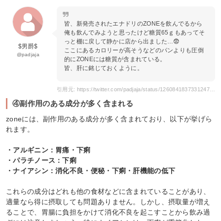
皆、新発売されたエナドリのZONEを飲んでるから
俺も飲んでみようと思ったけど糖質65ｇもあってそ
っと棚に戻して静かに店から出ました…😨
$男爵$
ここにあるカロリーが高そうなどのパンよりも圧倒
@padjaja
的にZONEには糖質が含まれている。
皆、肝に銘じておくように。
引用元: https://twitter.com/padjaja/status/1260841837331247110
④副作用のある成分が多く含まれる
zoneには、副作用のある成分が多く含まれており、以下が挙げら
れます。
・アルギニン：胃痛・下痢
・パラチノース：下痢
・ナイアシン：消化不良・便秘・下痢・肝機能の低下
これらの成分はどれも他の食材などに含まれていることがあり、
適量なら得に摂取しても問題ありません。しかし、摂取量が増え
ることで、胃腸に負担をかけて消化不良を起こすことから飲み過