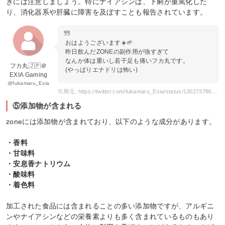
ぎには注意しましょう。特にナイアシンは、下痢が重篤化した
り、消化器系や肝臓に障害を及ぼすことも報告されています。
おはようございます☀️🌱
昨日飲んだZONEの副作用が強すぎて
なんか体は重いし若干足も痛いフカ丸です。
フカ丸🇯🇵＠
(やっぱりエナドリは怖い)
EXIA Gaming
@fukamaru_Exia
引用元: https://twitter.com/fukamaru_Exia/status/1302737868687695872
⑤添加物が含まれる
zoneには添加物が含まれており、以下のような成分があります。
・香料
・甘味料
・安息香ナトリウム
・酸味料
・着色料
加工された食品には含まれることの多い添加物ですが、アルギニ
ンやナイアシンなどの栄養素よりも多く含まれているものもあり