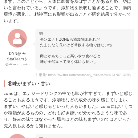
ます。このことから、人体に影響を及ぼすことがあるため、やば
いと言われているようです。添加物を摂取し過ぎることで、腸内
環境が悪化し、精神面にも影響が出ることが研究結果で分かって
います。
モンエナもZONEも添加物まみれだ
たまになら良いけど常飲する物ではないね
DYN@ 🌟
卵とかもちょっと高いやつ食べると
StarTears💧
味が全然違って凄く体にも良いし
@stillmoon_miro
引用元: https://twitter.com/stillmoon_miro/status/1370713293497659394
⑥味がまずい・甘い
zoneは、エナジードリンクの中でも味が甘すぎて、まずいと感じ
ることもあるようです。添加物などの成分の味を感じてしまい、
まずい、やばいと感じるといった人もいました。zoneにはいくつ
か種類があるものの、どれも好き嫌いが分かれるような味であ
り、好みの味ではなかった場合はどの味もまずいのではといった
先入観もあるかも知れません。