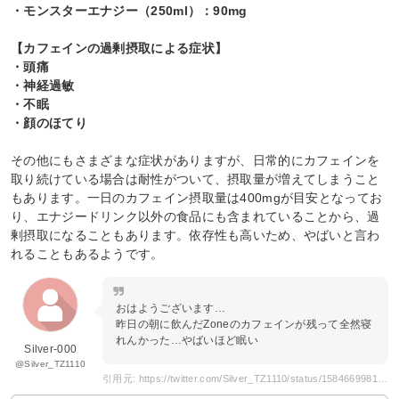
・モンスターエナジー（250ml）：90mg
【カフェインの過剰摂取による症状】
・頭痛
・神経過敏
・不眠
・顔のほてり
その他にもさまざまな症状がありますが、日常的にカフェインを
取り続けている場合は耐性がついて、摂取量が増えてしまうこと
もあります。一日のカフェイン摂取量は400mgが目安となってお
り、エナジードリンク以外の食品にも含まれていることから、過
剰摂取になることもあります。依存性も高いため、やばいと言わ
れることもあるようです。
おはようございます…
昨日の朝に飲んだZoneのカフェインが残って全然寝
れんかった…やばいほど眠い
Silver-000
@Silver_TZ1110
引用元: https://twitter.com/Silver_TZ1110/status/1584669981945778176