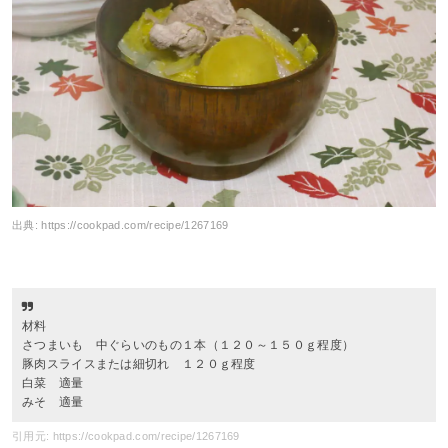
出典:
https://cookpad.com/recipe/1267169
材料
さつまいも 中ぐらいのもの１本（１２０～１５０ｇ程度）
豚肉スライスまたは細切れ １２０ｇ程度
白菜 適量
みそ 適量
引用元: https://cookpad.com/recipe/1267169