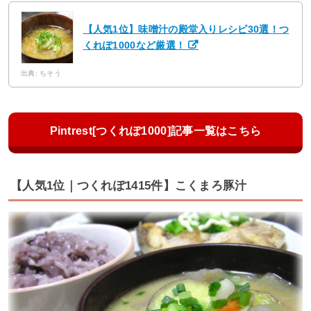
【人気1位】味噌汁の殿堂入りレシピ30選！つ
くれぽ1000など厳選！
出典: ちそう
Pintrest[つくれぽ1000]記事一覧はこちら
【人気1位｜つくれぽ1415件】こくまろ豚汁