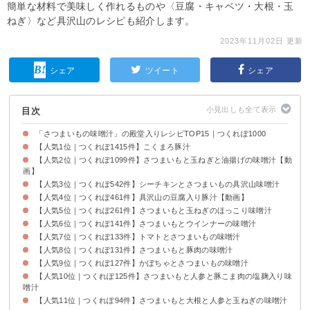
簡単な材料で美味しく作れるものや〈豆腐・キャベツ・大根・玉
ねぎ〉など具沢山のレシピも紹介します。
2023年11月02日 更新
シェア
ツイート
シェア
目次
「さつまいもの味噌汁」の殿堂入りレシピTOP15｜つくれぽ1000
【人気1位｜つくれぽ1415件】こくまろ豚汁
【人気2位｜つくれぽ1099件】さつまいもと玉ねぎと油揚げの味噌汁【動
画】
【人気3位｜つくれぽ542件】シーチキンとさつまいもの具沢山味噌汁
【人気4位｜つくれぽ461件】具沢山の豆腐入り豚汁【動画】
【人気5位｜つくれぽ261件】さつまいもと玉ねぎのほっこり味噌汁
【人気6位｜つくれぽ141件】さつまいもとウインナーの味噌汁
【人気7位｜つくれぽ133件】トマトとさつまいもの味噌汁
【人気8位｜つくれぽ131件】さつまいもと豚肉の味噌汁
【人気9位｜つくれぽ127件】かぼちゃとさつまいもの味噌汁
【人気10位｜つくれぽ125件】さつまいもと人参と豚こま肉の塩麹入り味
噌汁
【人気11位｜つくれぽ94件】さつまいもと大根と人参と玉ねぎの味噌汁