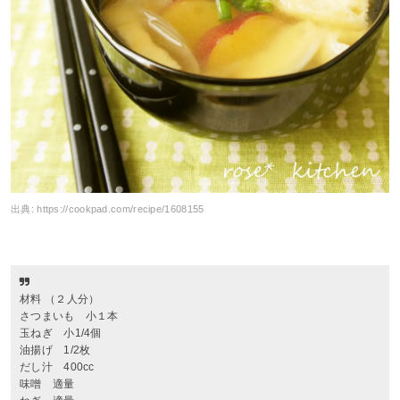
出典:
https://cookpad.com/recipe/1608155
材料 （２人分）
さつまいも 小１本
玉ねぎ 小1/4個
油揚げ 1/2枚
だし汁 400cc
味噌 適量