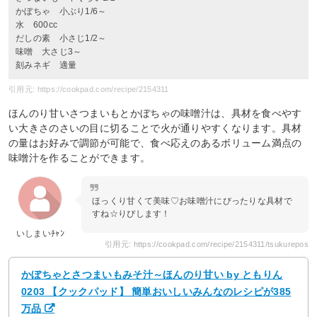
かぼちゃ 小ぶり1/6～
水 600cc
だしの素 小さじ1/2～
味噌 大さじ3～
刻みネギ 適量
引用元: https://cookpad.com/recipe/2154311
ほんのり甘いさつまいもとかぼちゃの味噌汁は、具材を食べやす
い大きさのさいの目に切ることで火が通りやすくなります。具材
の量はお好みで調節が可能で、食べ応えのあるボリューム満点の
味噌汁を作ることができます。
ほっくり甘くて美味♡お味噌汁にびったりな具材で
すね☆りぴします！
いしまいﾁｬﾝ
引用元: https://cookpad.com/recipe/2154311/tsukurepos
かぼちゃとさつまいもみそ汁～ほんのり甘い by ともりん
0203 【クックパッド】 簡単おいしいみんなのレシピが385
万品