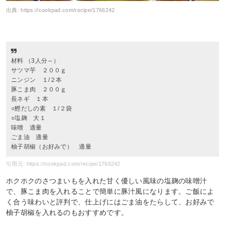
出典:
https://cookpad.com/recipe/1766242
材料 （3人分～）
サツマ芋 ２００ｇ
ニンジン １/２本
豚こま肉 ２００ｇ
長ネギ １本
○鰹だしの素 １/２袋
○塩麹 大１
味噌 適量
ごま油 適量
柚子胡椒（お好みで） 適量
引用元: https://cookpad.com/recipe/1766242
ホクホクのさつまいもを入れた甘く優しい風味の塩麹の味噌汁
で、豚こま肉を入れることで簡単に豚汁風になります。ご飯によ
く合う味わいと評判で、仕上げにはごま油をたらして、お好みで
柚子胡椒を入れるのもおすすめです。