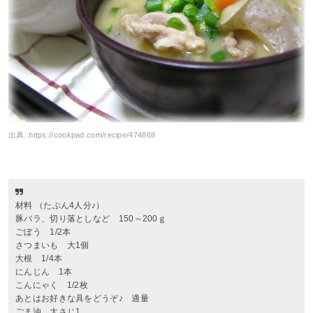
出典:
https://cookpad.com/recipe/474868
材料 （たぶん4人分♪）
豚バラ、切り落としなど 150～200ｇ
ごぼう 1/2本
さつまいも 大1個
大根 1/4本
にんじん 1本
こんにゃく 1/2枚
あとはお好きな具をどうぞ♪ 適量
ごま油 大さじ1