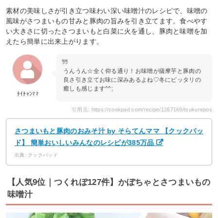
素材の美味しさが引き立つ味わい深い味噌汁のレシピで、味噌の
風味がさつまいもの甘みと豚肉の旨みを引き立てます。食べやす
い大きさに切ったさつまいもと白菜に火を通し、豚肉と味噌を加
えたら簡単に出来上がります。
うんうん☆全く仰る通り！お味噌が薩摩芋と豚肉の
良さ引き立てお味に深みあるよね♡冬にピッタリの
癒しも感じます^^;
ﾁｲﾁｬﾝﾏﾏ
引用元: https://cookpad.com/recipe/1267169/tsukurepos
さつまいもと豚肉のおみそ汁 by そらてんママ 【クックパッ
ド】 簡単おいしいみんなのレシピが385万品
出典: クックパッド
【人気9位｜つくれぽ127件】かぼちゃとさつまいもの
味噌汁