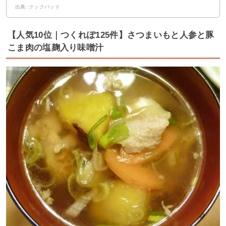
出典: クックパッド
【人気10位｜つくれぽ125件】さつまいもと人参と豚
こま肉の塩麹入り味噌汁