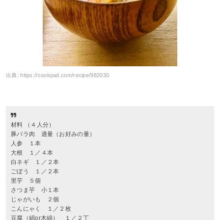
出典:
https://cookpad.com/recipe/982030
材料 （４人分）
豚バラ肉 適量（お好みの量）
人参 １本
大根 １／４本
白ネギ １／２本
ごぼう １／２本
里芋 ５個
さつま芋 小１本
じゃがいも ２個
こんにゃく １／２枚
豆腐（絹or木綿） １／２丁