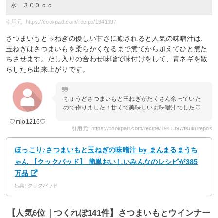
水 ３００ｃｃ
引用元: https://cookpad.com/recipe/1941397
さつまいもと玉ねぎの優しい甘さに癒されると人気の味噌汁は、
玉ねぎはさつまいもを柔らかくなるまで煮てから加えてひと煮た
ちさせます。だし入りの合わせ味噌で味付けをして、青ネギを散
らしたら出来上がりです。
ちょうどさつまいもと玉ねぎがたくさん余っていた
ので作りました！甘くて美味しいお味噌汁でした♡
♡mio1216♡
引用元: https://cookpad.com/recipe/1941397/tsukurepos
ほっこり♪さつまいもと玉ねぎの味噌汁 by まんまるまうち
ゃん 【クックパッド】 簡単おいしいみんなのレシピが385
万品
出典: クックパッド
【人気6位｜つくれぽ141件】さつまいもとウインナー