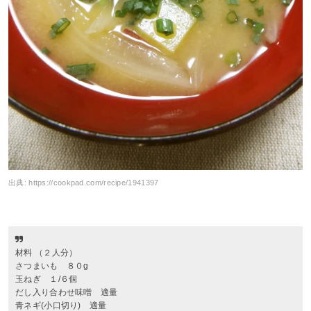
出典:
https://cookpad.com/recipe/1941397
材料 （２人分）
さつまいも ８０g
玉ねぎ １/６個
だし入り合わせ味噌 適量
青ネギ(小口切り) 適量