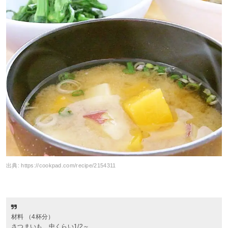
出典:
https://cookpad.com/recipe/2154311
材料 （4杯分）
さつまいも 中くらい1/2～