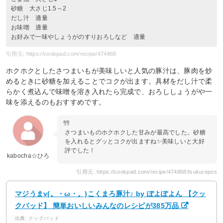
砂糖 大さじ1.5～2
だし汁 適量
お味噌 適量
お好みで一味やしょうがのすりおろしなど 適量
引用元: https://cookpad.com/recipe/474868
ホクホクとしたさつまいもが美味しいと人気の豚汁は、豚肉を炒
めるときに砂糖を加えることでコクが出ます。具材をだし汁で柔
らかく煮込んで味噌を溶き入れたら完成で、おろししょうがや一
味を添えるのもおすすめです。
さつまいものホクホクした甘みが最高でした。砂糖
を入れるとグッとコクが出ますね✨美味しいと大好
評でした！
kabocha☆ひろ
引用元: https://cookpad.com/recipe/474868/tsukurepos
マジうまv(。・ω・。)こくまろ豚汁♪ by ぽよぽよん 【クッ
クパッド】 簡単おいしいみんなのレシピが385万品
出典: クックパッド