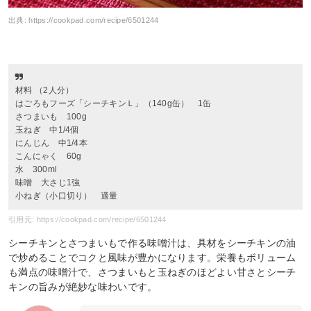
出典:
https://cookpad.com/recipe/6501244
材料 （2人分）
はごろもフーズ「シーチキンＬ」（140g缶） 1缶
さつまいも 100g
玉ねぎ 中1/4個
にんじん 中1/4本
こんにゃく 60g
水 300ml
味噌 大さじ1強
小ねぎ（小口切り） 適量
引用元: https://cookpad.com/recipe/6501244
シーチキンとさつまいもで作る味噌汁は、具材をシーチキンの油
で炒めることでコクと風味が豊かになります。栄養もボリューム
も満点の味噌汁で、さつまいもと玉ねぎのほどよい甘さとシーチ
キンの旨みが絶妙な味わいです。