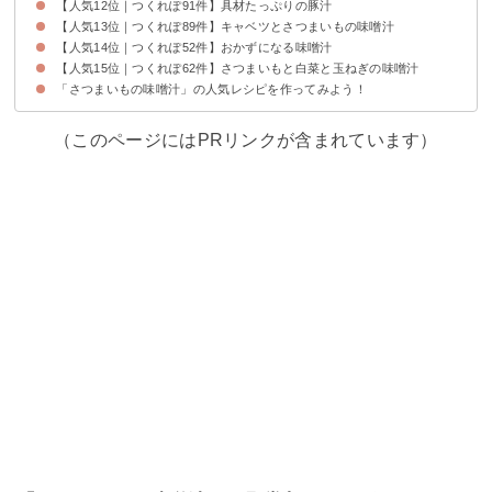
【人気12位｜つくれぽ91件】具材たっぷりの豚汁
【人気13位｜つくれぽ89件】キャベツとさつまいもの味噌汁
【人気14位｜つくれぽ52件】おかずになる味噌汁
【人気15位｜つくれぽ62件】さつまいもと白菜と玉ねぎの味噌汁
「さつまいもの味噌汁」の人気レシピを作ってみよう！
（このページにはPRリンクが含まれています）