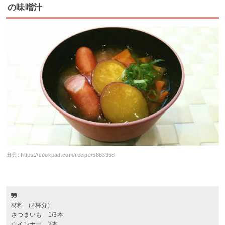
の味噌汁
出典:
https://cookpad.com/recipe/5863958
材料 （2杯分）
さつまいも 1/3本
ウインナー 2本