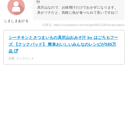
具沢山なので、お味噌汁だけでおかずになります。
具がツナだと、気軽に魚が食べられて良いですね♡
しましまあひる
引用元: https://cookpad.com/recipe/6501244/tsukurepos
シーチキンとさつまいもの具沢山おみそ汁 by はごろもフー
ズ 【クックパッド】 簡単おいしいみんなのレシピが385万
品
出典: クックパッド