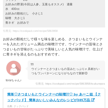
お好みの野菜(今回は人参。玉葱もオススメ) 適量
水 400cc
お好みの顆粒だし 小さじ1
味噌 大さじ1
青ネギ お好みで
引用元: https://cookpad.com/recipe/5863958
お好みの顆粒だしで様々な味を楽しめる、さつまいもとウインナ
ーを入れたボリューム満点の味噌汁です。ウインナーの旨味とさ
つまいもの甘味がたっぷりで美味しいと人気の味噌汁で、仕上げ
に青ネギを添えるのもおすすめです。
ウインナーとさつまいもの旨みたっぷり♬具材がい
つもワンパターンになりがちなので新鮮😊
toraちゃん♪
引用元: https://cookpad.com/recipe/5863958/tsukurepos
簡単♡さつまいもとウインナーの味噌汁♡ by あーこ姐 【ク
ックパッド】 簡単おいしいみんなのレシピが385万品
出典: クックパッド