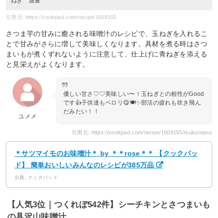
ねぎ 適量
引用元: https://cookpad.com/recipe/1608155
さつま芋の甘みに癒される味噌汁のレシピで、玉ねぎを入れるこ
とで甘みがさらに増して美味しくなります。具材を煮る時はさつ
まいもが煮くずれないように注意して、仕上げに青ねぎを添える
と見栄えがよくなります。
優しい甘さ♡♡美味しい〜！玉ねぎとの相性がGood
です👍子供達もペロリ😋🍽✨部活の疲れも吹き飛ん
だみたい！！
ユメメ
引用元: https://cookpad.com/recipe/1608155/tsukurepos
＊サツマイモのお味噌汁＊ by ＊＊rose＊＊ 【クックパッ
ド】 簡単おいしいみんなのレシピが385万品
出典: クックパッド
【人気3位｜つくれぽ542件】シーチキンとさつまいも
の具沢山味噌汁