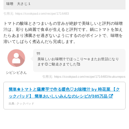
味噌 大さじ１
引用元: https://cookpad.com/recipe/1716483
トマトの酸味とさつまいもの甘みが絶妙で美味しいと評判の味噌
汁は、彩りも綺麗で食卓が生えると評判です。鍋にトマトを加え
たらあまり沸騰させ過ぎないようにするのがポイントで、味噌を
溶いてしばらく煮込んだら完成します。
美味しいお味噌汁でほっこり〜☺️またお世話になり
ます😊ご馳走さまでした🥰
シビシビさん
引用元: https://cookpad.com/recipe/1716483/tsukurepos
簡単❀トマトと薩摩芋で作る暖色♡お味噌汁 by 時花菜 【ク
ックパッド】 簡単おいしいみんなのレシピが385万品
出典: クックパッド