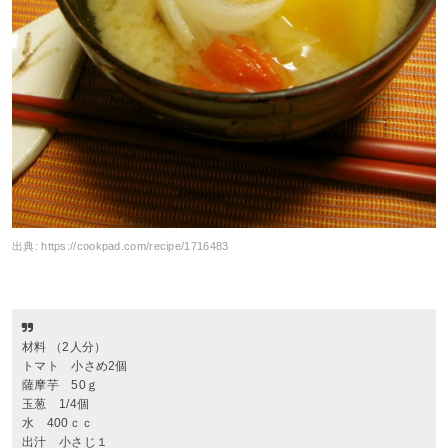
出典:
https://cookpad.com/recipe/1716483
材料 （2人分）
トマト 小さめ2個
薩摩芋 50ｇ
玉葱 1/4個
水 400ｃｃ
出汁 小さじ１