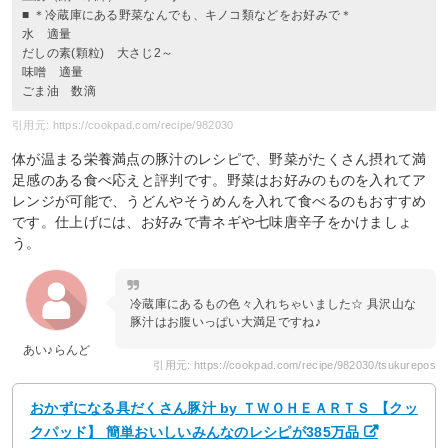
■ ＊冷蔵庫にある野菜なんでも、キノコ類などをお好みで＊
水 適量
だしの素(顆粒) 大さじ2～
味噌 適量
ごま油 数滴
引用元: https://cookpad.com/recipe/982030
体が温まる栄養満点の豚汁のレシピで、野菜がたくさん摂れて満
足感のある食べ応えと評判です。野菜はお好みのものを入れてア
レンジが可能で、うどんやそうめんを入れて食べるのもおすすめ
です。仕上げには、お好みで青ネギや七味唐辛子をかけましょ
う。
冷蔵庫にあるもの色々入れちゃいました☆ 具沢山な
豚汁はお腹いっぱい大満足ですね♪
あい♪らんど
引用元: https://cookpad.com/recipe/982030/tsukurepos
おかずになる具だくさん豚汁 by ＴＷＯＨＥＡＲＴＳ 【クッ
クパッド】 簡単おいしいみんなのレシピが385万品