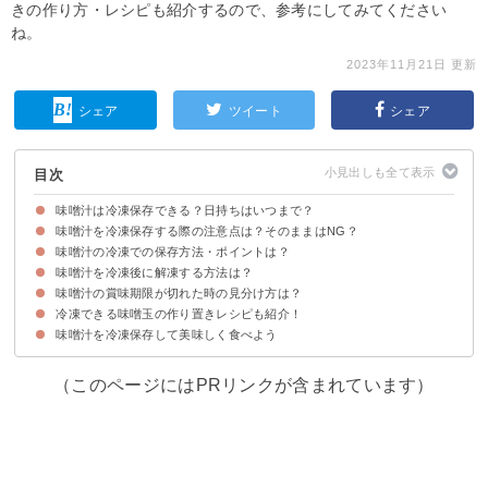
きの作り方・レシピも紹介するので、参考にしてみてください
ね。
2023年11月21日 更新
シェア
ツイート
シェア
目次
味噌汁は冷凍保存できる？日持ちはいつまで？
味噌汁を冷凍保存する際の注意点は？そのままはNG？
味噌汁の長期保存は冷凍がおすすめ
冷凍味噌汁の保存期間の目安
味噌汁の冷凍での保存方法・ポイントは？
味噌汁をそのまま冷凍保存するのは非推奨
冷凍保存に向いていない具材
味噌汁を冷凍後に解凍する方法は？
味噌汁を冷凍保存する方法
ポイント①小分けして冷凍保存する
ポイント②冷ましてから冷凍する
ポイント③密閉して保存する
ポイント④塩分濃度を高める
味噌汁の賞味期限が切れた時の見分け方は？
①冷蔵で自然解凍する
②電子レンジを使って解凍する
③鍋を使って解凍する
冷凍できる味噌玉の作り置きレシピも紹介！
味噌汁の賞味期限が切れた場合の特徴
味噌汁を冷凍保存して美味しく食べよう
①乾燥わかめの味噌玉
②えのき氷の味噌玉
③冷や汁用味噌玉
（このページにはPRリンクが含まれています）