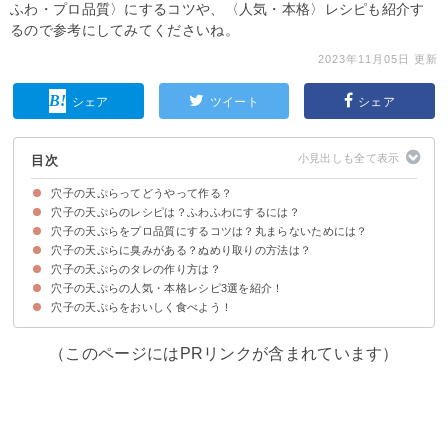
ふわ・プロ品質〉にするコツや、〈人気・本格〉レシピも紹介す
るので参考にしてみてくださいね。
2023年11月05日 更新
シェア
ツイート
シェア
目次
穴子の天ぷらってどうやって作る？
穴子の天ぷらのレシピは？ふわふわにするには？
穴子の天ぷらをプロ品質にするコツは？丸まらないためには？
材料
作り方・手順
穴子の天ぷらに臭みがある？ぬめり取りの方法は？
①皮を下にして菜箸などで抑えながら揚げる
②170℃～180℃の温度で揚げる
③天ぷら粉は混ぜすぎない
穴子の天ぷらのタレの作り方は？
穴子の下処理方法
臭み取り①揚げ方を工夫する
臭み取り②つけおきしておく
穴子の天ぷらの人気・本格レシピ3選を紹介！
①甘辛い簡単タレ
②粘り気のある穴子タレ
穴子の天ぷらをおいしく食べよう！
①柔らかい穴子の天ぷら
②本格的な穴子の天ぷら
③紫蘇を巻いた穴子の天ぷら
（このページにはPRリンクが含まれています）