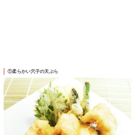
①柔らかい穴子の天ぷら