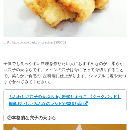
出典:
https://cookpad.com/recipe/1990702
子供でも食べやすい料理を作りたい人におすすめなのが、柔らか
い穴子の天ぷらです。メインの穴子は骨にそって骨切りすること
で、柔らかい食感の1品料理に仕上がります。シンプルに塩や天つ
ゆで食べてみてください。
ふんわり♡穴子の天ぷら by 岩船りょうこ 【クックパッド】
簡単おいしいみんなのレシピが386万品
②本格的な穴子の天ぷら