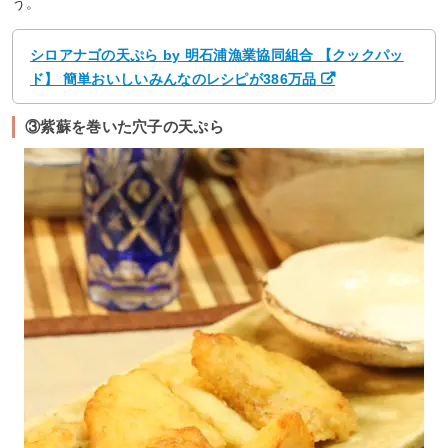
う。
シロアナゴの天ぷら by 明石浦漁業協同組合 【クックパッ
ド】 簡単おいしいみんなのレシピが386万品
③紫蘇を巻いた穴子の天ぷら