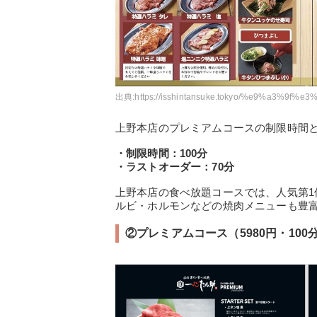
出典:
https://isshintansuke.tokyo/%e9%a3
上野本店のプレミアムコースの制限時間
・制限時間：100分
・ラストオーダー：70分
上野本店の食べ放題コースでは、人気第
ルビ・ホルモンなどの焼肉メニューも豊
②プレミアムコース（5980円・10