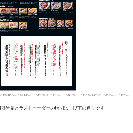
%9f%e3%81%b9%e6%94%be%e9%a1%8c%e3%83%a1%e3%83%8b%e3%83%a5%e
制限時間とラストオーダーの時間は、以下の通りです。