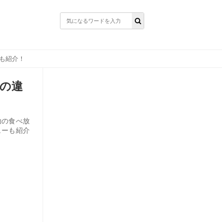
も紹介！
の違
助の食べ放
ューも紹介