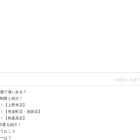
店舗で違いある？
間制限と紹介！
とも知っておこう
介！【上野本店】
本店】
町店・池袋店】
原店】
介！【有楽町店・池袋店】
介！【秋葉原店】
5選を紹介！
っておこう
0円）
円）
のプレミアムコース5980円）
ス5980円）
5980円）
ューは？