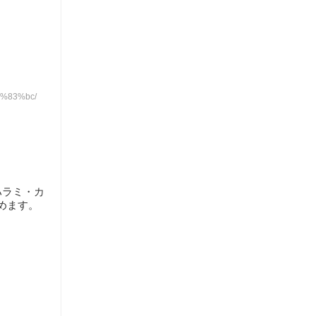
3%83%bc/
ハラミ・カ
めます。