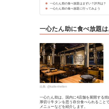
一心たん助の食べ放題はまずい？評判は？
おすすめ①セレクトランチ（1485円）
おすすめ②平日お昼限定ハッピーアワー（4378
一心たん助の食べ放題に行ってみよう
一心たん助に食べ放題は
出典:
@kaitenheiten
一心たん助は、国内に4店舗を展開する
厚切り牛タンを思う存分食べられること
メニューなどを紹介します。