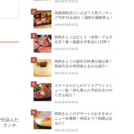
2024年07月03日
2
高級焼肉店といえば？人気ランキン
グTOP15を紹介！場所や価格帯も！
2024年08月20日
3
焼肉きんぐはひとり（女性）でも大
丈夫？食べ放題せず単品だけOK？
2024年07月04日
4
焼肉きんぐの誕生日特典が超お得！
登録方法や何回使えるかも紹介！
2024年11月14日
5
ステーキのどんのテイクアウトメニ
ュー一覧！持ち帰りの予約注文のや
り方も紹介！
2024年08月28日
6
焼肉きんぐのデザートのおすすめメ
ニュー全種類！何回まで？制限はあ
で仕込んだ
るの？
、ランチ
2024年11月14日