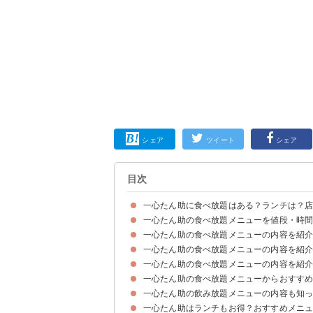
シェア
ツイート
シェア
目次
一心たん助に食べ放題はある？ランチは？
一心たん助の食べ放題メニューを値段・時
一心たん助の食べ放題の内容は店舗で違いがある
一心たん助はランチ食べ放題を実施していない
一心たん助の食べ放題には飲み放題が必ず付くこ
一心たん助の店舗一覧
一心たん助の食べ放題メニューの内容を紹
①プレミアムコース（5980円・100分）【上野
②プレミアムコース（5980円・100分）【有楽
③プレミアムコース（5980円・100分）【秋葉
一心たん助の食べ放題メニューの内容を紹
タン
特選ハラミ
ヒレ
カルビ
ロース
新鮮ホルモン
肉刺し
肉寿司
ひつまぶし
サラダ・野菜・逸品
ご飯
一心たん助の食べ放題メニューの内容を紹
食べ放題スタートメニュー
牛タン
スペシャル
上ロース
牛カルビ
特選ハラミ
絶品ホルモン
肉刺し
サイドメニュー
ご飯
一心たん助の食べ放題メニューからおすすめ
食べ放題スタートメニュー
牛タン
スペシャル
上ロース
牛カルビ
特選ハラミ
絶品ホルモン
肉刺し
サイドメニュー
ご飯
一心たん助の飲み放題メニューの内容も知
①厚切り牛タン（全店舗のプレミアムコース598
②仙台牛タン（全店舗のプレミアムコース5980
③厚切り赤身サーロイン（池袋・有楽町・秋葉原店
④タン&ハラミユッケ（秋葉原店のプレミアムコー
⑤牛タンひつまぶし（上野本店のプレミアムコース
一心たん助はランチもお得？おすすめメニ
ビール
ウイスキードリンク
酎ハイ
サワー
果実酒・韓国酒
カクテル
ソフトドリンク