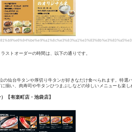
%9f%e3%81%b9%e6%94%be%e9%a1%8c%e3%83%a1%e3%83%8b%e3%83%a5%e
とラストオーダーの時間は、以下の通りです。
1位の仙台牛タンや厚切り牛タンが好きなだけ食べられます。特選
富に揃い、肉寿司や牛タンひつまぶしなどの珍しいメニューも楽し
0分）【有楽町店・池袋店】