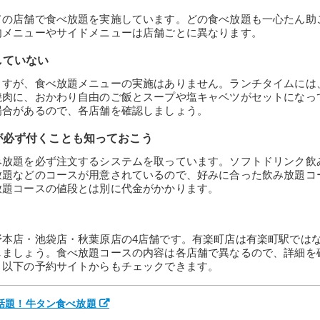
ての店舗で食べ放題を実施しています。どの食べ放題も一心たん助
肉メニューやサイドメニューは店舗ごとに異なります。
していない
ますが、食べ放題メニューの実施はありません。ランチタイムには
焼肉に、おかわり自由のご飯とスープや塩キャベツがセットになっ
場合があるので、各店舗を確認しましょう。
が必ず付くことも知っておこう
み放題を必ず注文するシステムを取っています。ソフトドリンク飲
放題などのコースが用意されているので、好みに合った飲み放題コ
放題コースの値段とは別に代金がかかります。
野本店・池袋店・秋葉原店の4店舗です。有楽町店は有楽町駅では
しましょう。食べ放題コースの内容は各店舗で異なるので、詳細を
、以下の予約サイトからもチェックできます。
NSで話題！牛タン食べ放題