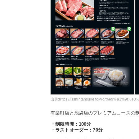
出典:
https://isshintansuke.tokyo/%e9%a3
有楽町店と池袋店のプレミアムコースの
・制限時間：100分
・ラストオーダー：70分