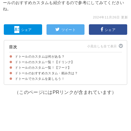
ールのおすすめカスタムも紹介するので参考にしてみてください
ね。
2024年11月26日 更新
シェア
ツイート
シェア
目次
ドトールのカスタムは何がある？
ドトールのカスタム一覧！【ドリンク】
ドトールのカスタム一覧！【フード】
①ミルクを豆乳に変更
②ドリンクをフロートに変更
③氷なし・少なめに変更
④エスプレッソショット追加
⑤ホイップクリーム追加
⑥ハニーシュガー追加
⑦ミルク増量
ドトールのおすすめカスタム・頼み方は？
①パンの焼き加減を変更
②苦手な食材はなしに変更
③ケチャップ追加
ドトールでカスタムを楽しもう！
①宇治抹茶ラテフロート(653円)
②ココアフロート(603円)
③ケチャップ入りジャーマンドック(280円)
（このページにはPRリンクが含まれています）