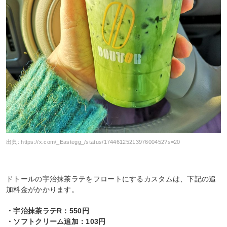
出典:
https://x.com/_Eastegg_/status/1744612521397600452?s=20
ドトールの宇治抹茶ラテをフロートにするカスタムは、下記の追
加料金がかかります。
・宇治抹茶ラテR：550円
・ソフトクリーム追加：103円