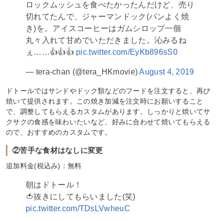
ロックムッシュを食べたかったんだけど、売り
切れてたんで、ジャーマンドック(パンよく焼
き)を。アイスコーヒーはガムシロップ一個
丸々入れて甘めでいただきました。沁みるね
ぇ……👍👍👍
pic.twitter.com/EyKb896sS0
— tera-chan (@tera_HKmovie)
August 4, 2019
ドトールではサンドやドック類などのフードを注文すると、再び
焼いて提供されます。この焼き加減を注文時にお願いすること
で、調整してもらえるカスタムがあります。しっかりと焼いてサ
クサクの食感を味わいたいなど、好みに合わせて焼いてもらえる
ので、おすすめのカスタムです。
②苦手な食材はなしに変更
追加料金(税込み)：無料
朝はドトール！
🍅抜きにしてもらいました(笑)
pic.twitter.com/TDsLVwheuC