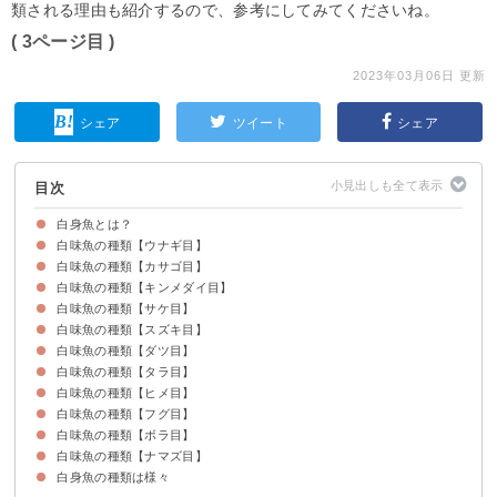
類される理由も紹介するので、参考にしてみてくださいね。
( 3ページ目 )
2023年03月06日 更新
シェア
ツイート
シェア
目次
白身魚とは？
白味魚の種類【ウナギ目】
白身魚の種類一覧
白身魚と赤身魚の違い
サケが白身魚に分類される理由
白味魚の種類【カサゴ目】
アナゴ
ハモ
白味魚の種類【キンメダイ目】
ホッケ
メバル
キンキ
白味魚の種類【サケ目】
キンメダイ
白味魚の種類【スズキ目】
サケ
白味魚の種類【ダツ目】
キス
タチウオ
マダイ
シイラ
イシモチ
白味魚の種類【タラ目】
トビウオ
サヨリ
白味魚の種類【ヒメ目】
タラ
スケトウダラ
白味魚の種類【フグ目】
エソ
白味魚の種類【ボラ目】
トラフグ
カワハギ
白味魚の種類【ナマズ目】
ボラ
白身魚の種類は様々
バサ（パンガシウス）