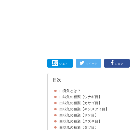
シェア
ツイート
シェア
目次
白身魚とは？
白味魚の種類【ウナギ目】
白身魚の種類一覧
白身魚と赤身魚の違い
サケが白身魚に分類される理由
白味魚の種類【カサゴ目】
アナゴ
ハモ
白味魚の種類【キンメダイ目】
ホッケ
メバル
キンキ
白味魚の種類【サケ目】
キンメダイ
白味魚の種類【スズキ目】
サケ
白味魚の種類【ダツ目】
キス
タチウオ
マダイ
シイラ
イシモチ