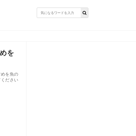
めを
すめを魚の
てください