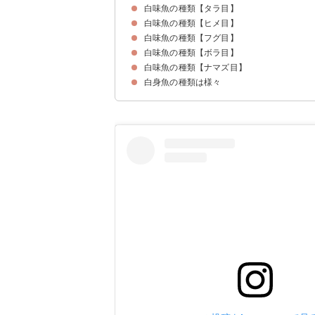
白味魚の種類【タラ目】
トビウオ
サヨリ
白味魚の種類【ヒメ目】
タラ
スケトウダラ
白味魚の種類【フグ目】
エソ
白味魚の種類【ボラ目】
トラフグ
カワハギ
白味魚の種類【ナマズ目】
ボラ
白身魚の種類は様々
バサ（パンガシウス）