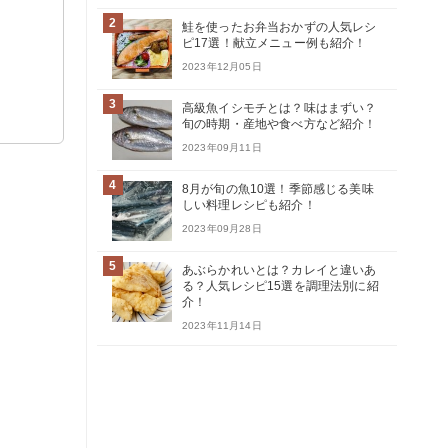
2
鮭を使ったお弁当おかずの人気レシ
ピ17選！献立メニュー例も紹介！
2023年12月05日
3
高級魚イシモチとは？味はまずい？
旬の時期・産地や食べ方など紹介！
2023年09月11日
4
8月が旬の魚10選！季節感じる美味
しい料理レシピも紹介！
2023年09月28日
5
あぶらかれいとは？カレイと違いあ
る？人気レシピ15選を調理法別に紹
介！
2023年11月14日