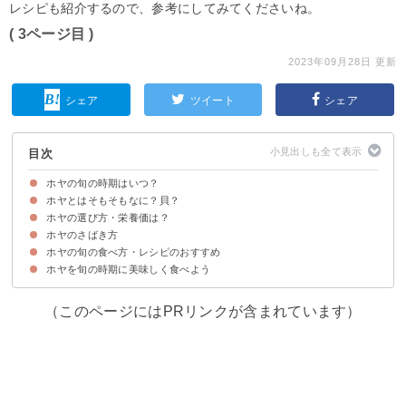
レシピも紹介するので、参考にしてみてくださいね。
( 3ページ目 )
2023年09月28日 更新
シェア
ツイート
シェア
目次
ホヤの旬の時期はいつ？
ホヤとはそもそもなに？貝？
ホヤの旬の時期・季節は夏（5月〜8月）
ホヤの主産地・生産量
ホヤの選び方・栄養価は？
ホヤは貝ではない
ホヤは真ホヤと赤ホヤの2種類
ホヤの名前の由来
ホヤのさばき方
ホヤの選び方のポイント
ホヤの栄養価
ホヤの旬の食べ方・レシピのおすすめ
ホヤを旬の時期に美味しく食べよう
①酢の物
②刺身
③天ぷら
（このページにはPRリンクが含まれています）