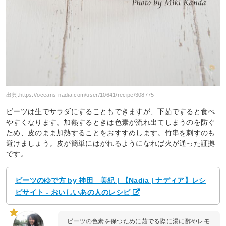
出典:
https://oceans-nadia.com/user/10641/recipe/308775
ビーツは生でサラダにすることもできますが、下茹ですると食べ
やすくなります。加熱するときは色素が流れ出てしまうのを防ぐ
ため、皮のまま加熱することをおすすめします。竹串を刺すのも
避けましょう。皮が簡単にはがれるようになれば火が通った証拠
です。
ビーツのゆで方 by 神田 美紀 | 【Nadia | ナディア】レシ
ピサイト - おいしいあの人のレシピ
ビーツの色素を保つために茹でる際に湯に酢やレモ