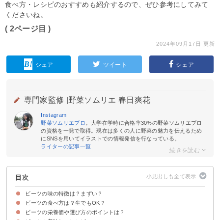
食べ方・レシピのおすすめも紹介するので、ぜひ参考にしてみて
くださいね。
( 2ページ目 )
2024年09月17日 更新
シェア
ツイート
シェア
専門家監修 |
野菜ソムリエ 春日爽花
Instagram
野菜ソムリエプロ
。大学在学時に合格率30%の野菜ソムリエプロ
の資格を一発で取得。現在は多くの人に野菜の魅力を伝えるため
にSNSを用いてイラストでの情報発信を行なっている。
ライターの記事一覧
目次
ビーツの味の特徴は？まずい？
ビーツの食べ方は？生でもOK？
ビーツの味はとうもろこし・カブに似ている
ビーツの食感
ビーツの栄養価や選び方のポイントは？
生食は少し土臭い
加熱調理がおすすめ
ビーツは葉も食べられる