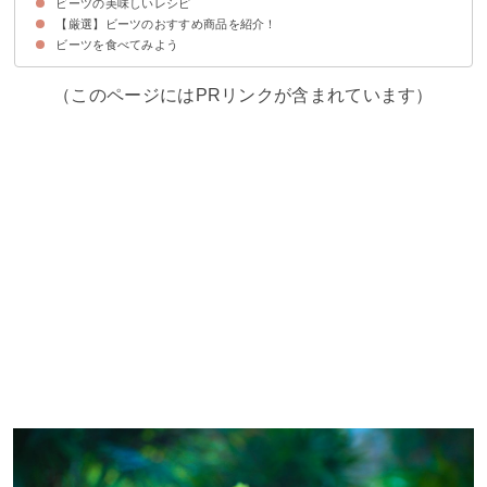
ビーツの美味しいレシピ
ビーツの選び方のポイント
ビーツの栄養価・効能
【厳選】ビーツのおすすめ商品を紹介！
①ビーツのゆで方
②ビーツのホイル焼き
③ビーツのボルシチ
④ビーツの葉とエリンギのバターソテー
⑤ビーツのサラダ
⑥ビーツのポタージュスープ
ビーツを食べてみよう
花園ファーム｜食べる血液スーパーフード！ビーツ2ｋｇ
（このページにはPRリンクが含まれています）