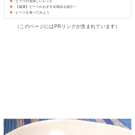
ビーツの美味しいレシピ
ビーツの選び方のポイント
ビーツの栄養価・効能
【厳選】ビーツのおすすめ商品を紹介！
①ビーツのゆで方
②ビーツのホイル焼き
③ビーツのボルシチ
④ビーツの葉とエリンギのバターソテー
⑤ビーツのサラダ
⑥ビーツのポタージュスープ
ビーツを食べてみよう
花園ファーム｜食べる血液スーパーフード！ビーツ2ｋｇ
（このページにはPRリンクが含まれています）