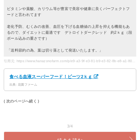
ビタミンや葉酸、カリウム等が豊富で美容や健康に良くパーフェクトフ
ードと言われてます
老化予防、むくみの改善、血圧を下げる血糖値の上昇を抑える機能もあ
るので、ダイエットに最適です デトロイトダークレッド 約2ｋｇ（段
ボール込みの重さです）
「送料節約の為、葉は切り落として発送いたします。」
引用元: https://www.hanazonofarm.com/p/e9-a3-9f-e3-81-b9-e3-82-8b-e8-a1-80-e6-b6-b2-e3-82-b9-e3-83-bc-e3-83-91-e3-83-bc-e3-83-95-e3-83-bc-e3-83-89-ef-bc-81-e3-83-93-e3-83-bc-e3-83-842-ef-bd-8b-ef-bd-87/
食べる血液スーパーフード！ビーツ2ｋｇ
出典: 花園ファーム
( 次のページへ続く )
3/4