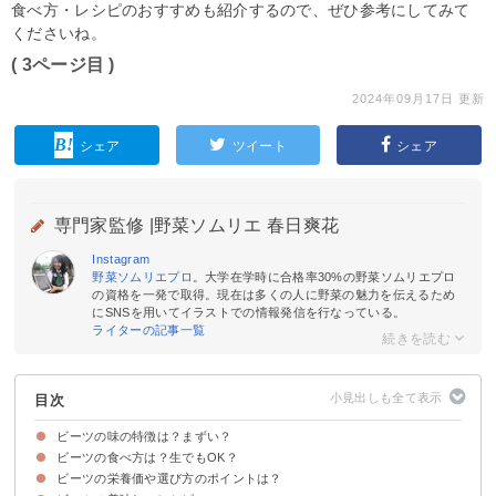
食べ方・レシピのおすすめも紹介するので、ぜひ参考にしてみて
くださいね。
( 3ページ目 )
2024年09月17日 更新
シェア
ツイート
シェア
専門家監修 |
野菜ソムリエ 春日爽花
Instagram
野菜ソムリエプロ
。大学在学時に合格率30%の野菜ソムリエプロ
の資格を一発で取得。現在は多くの人に野菜の魅力を伝えるため
にSNSを用いてイラストでの情報発信を行なっている。
ライターの記事一覧
目次
ビーツの味の特徴は？まずい？
ビーツの食べ方は？生でもOK？
ビーツの味はとうもろこし・カブに似ている
ビーツの食感
ビーツの栄養価や選び方のポイントは？
生食は少し土臭い
加熱調理がおすすめ
ビーツは葉も食べられる