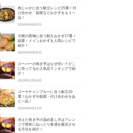
肉じゃがに合う献立レシピ25選！付
け合わせ・副菜などおかずをもう一
品！
2024年04月02日
大根の煮物に合う献立おかず17選！
副菜・メインおかずを人気レシピで
紹介！
2024年03月30日
スーパーの焼き芋はなぜ甘い？どこ
に売ってるか人気店ランキングで紹
介！
2023年12月14日
ゴーヤチャンプルーに合う献立20
選！おかずや副菜・付け合わせをあ
と一品！
2024年04月11日
冷えた焼き芋の温め直し方は？レン
ジで簡単にねっとり食感を復活させ
る方法を紹介！