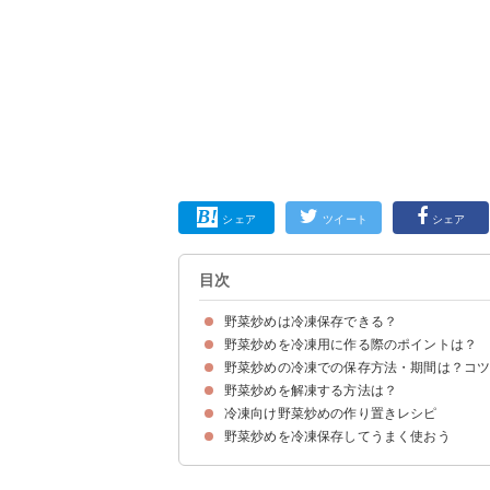
シェア
ツイート
シェア
目次
野菜炒めは冷凍保存できる？
野菜炒めを冷凍用に作る際のポイントは？
野菜炒めを作り置きする際は冷凍保存がおすすめ
野菜炒めの冷凍での保存方法・期間は？コ
①食べ方によって味の濃さを変える
②火を通しすぎない
③冷凍に向いていない食材は避ける
野菜炒めを解凍する方法は？
野菜炒めを冷凍保存する方法
保存のコツ①空気に触れないように密閉する
保存のコツ②小分けして冷凍する
保存のコツ③急速冷凍する
保存のコツ④冷ましてから冷凍庫に入れる
冷凍野菜炒めの日持ち期間は1ヶ月くらい
冷凍向け野菜炒めの作り置きレシピ
電子レンジを使って解凍する
野菜炒めを冷凍保存してうまく使おう
材料
作り方・レシピ