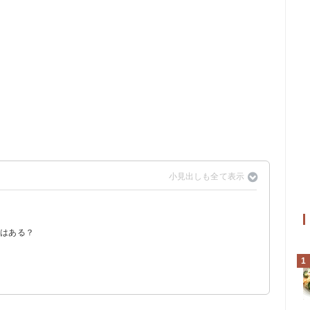
ツはある？
1