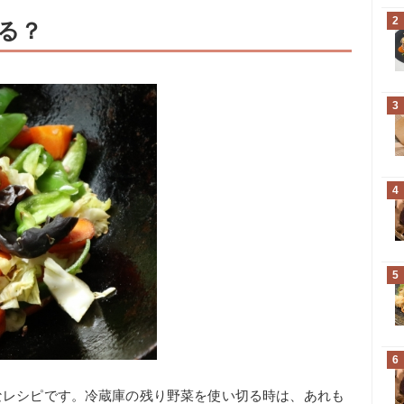
2
る？
3
4
5
6
なレシピです。冷蔵庫の残り野菜を使い切る時は、あれも