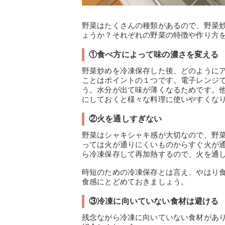
野菜はたくさんの種類があるので、野菜
ょうか？それぞれの野菜の特徴や作り方
①食べ方によって味の濃さを変える
野菜炒めを冷凍保存した後、どのように
ことはポイントの１つです。電子レンジ
う。水分が出て味が薄くなるためです。
にしておくと様々な料理に使いやすくな
②火を通しすぎない
野菜はシャキシャキ感が大切なので、野
っては火が通りにくいものからすぐ火が
ら冷凍保存して再加熱するので、火を通
時短のための冷凍保存とは言え、やはり
食感にとどめておきましょう。
③冷凍に向いていない食材は避ける
残念ながら冷凍に向いていない食材があ