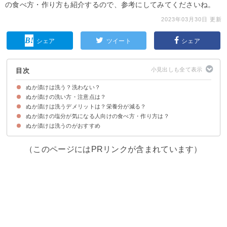
の食べ方・作り方も紹介するので、参考にしてみてくださいね。
2023年03月30日 更新
シェア
ツイート
シェア
目次
ぬか漬けは洗う？洗わない？
ぬか漬けの洗い方・注意点は？
ぬか漬けは洗うのがおすすめ
ぬかを洗わないと塩分の過剰摂取になる可能性がある
ぬか漬けは洗うデメリットは？栄養分が減る？
ぬか漬けの洗い方・取り方
ぬかが排水溝に詰まることがあるので注意
ぬか漬けの塩分が気になる人向けの食べ方・作り方は？
ぬか漬けは栄養が染み込んでいるから流れない
ぬか漬けは洗うのがおすすめ
①ぬか漬けの洗う際に絞る
②野菜を切らずにそのまま漬ける
③水分の多い野菜を使う
（このページにはPRリンクが含まれています）