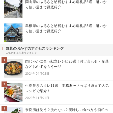
岡山県のふるさと納税おすすめ返礼品5選！魅力か
ら使い道まで徹底紹介！
島根県のふるさと納税おすすめ返礼品5選！魅力か
ら使い道まで徹底紹介！
野菜のおかずのアクセスランキング
人気のある記事ランキング
1
肉じゃがに合う献立レシピ25選！付け合わせ・副菜
などおかずをもう一品！
2024年04月02日
2
生春巻きのタレ11選！本格派〜さっぱり系まで人気
レシピで紹介！
2023年11月01日
3
奈良漬は洗う？洗わない？美味しい食べ方や酒粕の