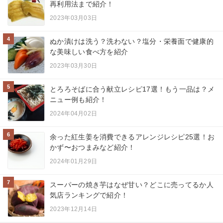
再利用法まで紹介！
2023年03月03日
4
ぬか漬けは洗う？洗わない？塩分・栄養面で健康的
な美味しい食べ方を紹介
2023年03月30日
5
とろろそばに合う献立レシピ17選！もう一品は？メ
ニュー例も紹介！
2024年04月02日
6
余った紅生姜を消費できるアレンジレシピ25選！お
かず〜おつまみなど紹介！
2024年01月29日
7
スーパーの焼き芋はなぜ甘い？どこに売ってるか人
気店ランキングで紹介！
2023年12月14日