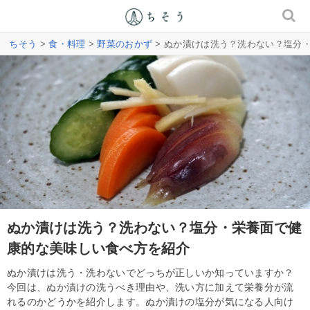
ちそう
>
食・料理
>
野菜のおかず
> ぬか漬けは洗う？洗わない？塩分
ぬか漬けは洗う？洗わない？塩分・栄養面で健
康的な美味しい食べ方を紹介
ぬか漬けは洗う・洗わないでどっちが正しいか知っていますか？
今回は、ぬか漬けの洗うべき理由や、洗い方に加えて栄養分が流
れるのかどうかを紹介します。ぬか漬けの塩分が気になる人向け