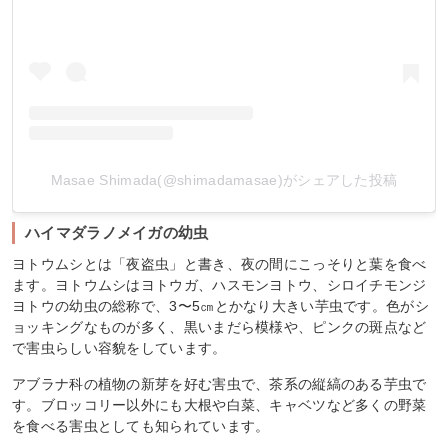
Masae Shimada(@shimadamasae)がシェアした投稿
ハイマダラノメイガの幼虫
ヨトウムシとは「夜盗虫」と書き、夜の間にこっそりと葉を食べ
ます。ヨトウムシはヨトウガ、ハスモンヨトウ、シロイチモンジ
ヨトウの幼虫の総称で、3〜5㎝とかなり大きい芋虫です。色がシ
ョッキングなものが多く、黒いまだら模様や、ピンクの斑点など
で害虫らしい容貌をしています。
アブラナ科の植物の新芽を好む害虫で、茶系の縦縞のある芋虫で
す。ブロッコリー以外にも大根や白菜、キャベツなど多くの野菜
を食べる害虫としても知られています。