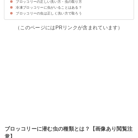
ブロッコリーの正しい洗い方・虫の取り方
万が一食べてしまっても大丈夫
冷凍ブロッコリーに虫がいることはある？
①水に浸す方法
②ポリ袋で洗う方法
③重曹を使う方法
④塩を使う方法
⑤50℃のお湯で洗う
⑥湯通しする方法
⑦野菜用洗剤を使う
⑧小房に分けてから洗う方法
ブロッコリーの虫は正しく洗い方で取ろう
冷凍ブロッコリーに虫がいることは稀にある
（このページにはPRリンクが含まれています）
ブロッコリーに潜む虫の種類とは？【画像あり閲覧注
意】