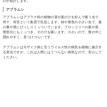
のか紹介します。
アブラムシ
アブラムシはアブラナ科の植物の茎や葉の汁を好んで吸う虫で、
何十、何百という集団で生息します。緑や黄色の小さい虫で、葉
の裏や茎にびっしりくっついています。ブロッコリーの葉や茎、
蕾部分にもくっつき、その汁を吸います。小さいので、蕾の中に
隠れやすく、見つけづらいです。
アブラムシはモザイク病と言うウイルス性の病気を植物に媒介す
る害虫ですが、これは人間にはうつらない病気なので、安心して
ください。