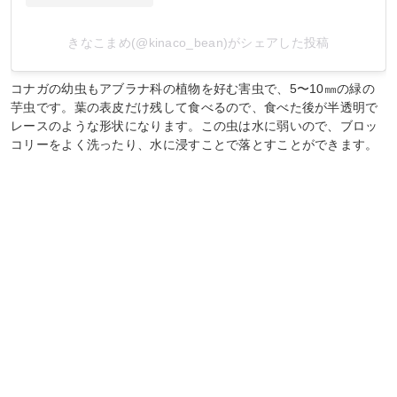
きなこまめ(@kinaco_bean)がシェアした投稿
コナガの幼虫もアブラナ科の植物を好む害虫で、5〜10㎜の緑の
芋虫です。葉の表皮だけ残して食べるので、食べた後が半透明で
レースのような形状になります。この虫は水に弱いので、ブロッ
コリーをよく洗ったり、水に浸すことで落とすことができます。