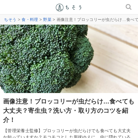
ちそう
>
食・料理
>
野菜
> 画像注意！ブロッコリーが虫だらけ…食べ
画像注意！ブロッコリーが虫だらけ…食べても
大丈夫？寄生虫？洗い方・取り方のコツを紹
介！
【管理栄養士監修】ブロッコリーが虫だらけでも食べても大丈夫
か知っていますか？モコモコとした形状ゆえに、中に隠れている