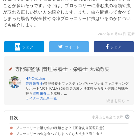
ことが多いそうです。今回は、ブロッコリーに潜む虫の種類や虫
が取れる正しい洗い方を紹介します。また、虫を間違って食べて
しまった場合の安全性や冷凍ブロッコリーに虫はいるのかについ
ても紹介します。
2023年10月04日 更新
シェア
ツイート
シェア
専門家監修 |
管理栄養士・栄養士 大塚尚矢
HP
公式Line
管理栄養士
/管理栄養士ファスティング/パーソナルファスティング
サポート/UCHIKALA 代表自身の激太り体験から食と健康に興味を
持ち
管理栄養士
を取得。...
ライターの記事一覧
目次
ブロッコリーに潜む虫の種類とは？【画像あり閲覧注意】
ブロッコリーの虫は食べてしまっても大丈夫？寄生虫？
アブラムシ
紋白蝶の幼虫
コナガの幼虫
ヨトウムシ
ハイマダラノメイガの幼虫
その他の虫