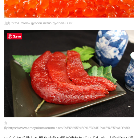
出典:
https://www.gyoren.net/ic/gyohan-0008
Save
出
典:
https://www.ameyokomarumo.com/%E6%95%B0%E3%81%AE%E5%AD%90%E7%AD%8B%E5%AD%90%E3%81%84%E3%81%8F%E3%82%89/%E7%B4%85%E9%AE%AD%E3%81%99%E3%81%98%E3%81%93%E7%89%B9%E4%B8%8A%E9%86%A4%E6%B2%B91%EF%BD%8B%EF%BD%87/
いくらは成熟した孵化寸前の卵が使われているため、1粒ずつバラ