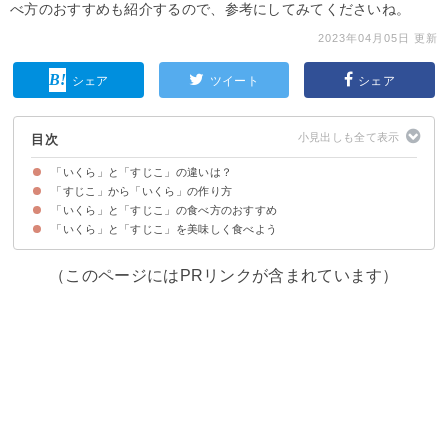
べ方のおすすめも紹介するので、参考にしてみてくださいね。
2023年04月05日 更新
シェア
ツイート
シェア
目次
「いくら」と「すじこ」の違いは？
「すじこ」から「いくら」の作り方
「すじこ」をバラしたのが「いくら」
「いくら」と「すじこ」の味や粒の大きさの違い
「いくら」と「すじこ」の値段の違いは？どっちがお買い得？
「いくら」と「すじこ」の食べ方のおすすめ
「いくら」と「すじこ」を美味しく食べよう
①すじこのおにぎり
②すじこときゅうりのおかず
③すじこと納豆の和え物
④すじこの冷製パスタ
⑤いくらの味噌漬け
⑥いくらと鮭の茶漬け
⑦いくらのポテトサラダ
（このページにはPRリンクが含まれています）