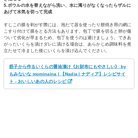
5.ボウルの水を替えながら洗い、水に濁りがなくなったらザルに
あげて水気を切って完成
すじこの膜を剥がす際には、泡だて器を使ったり餅焼き用の網に
こすり付けて膜をとる方法もあります。包丁で膜を切ると卵が傷
ついて劣化が早まるため、包丁を使うのは避けましょう。できあ
がったいくらを漬けダレに漬ける場合は、あらかじめ調味料を煮
立たせて冷ました後にいくらを漬け込んでください。
筋子から作るいくらの醤油漬け《お財布にもやさしい》 by
もみないな mominaina | 【Nadia | ナディア】レシピサイ
ト - おいしいあの人のレシピ