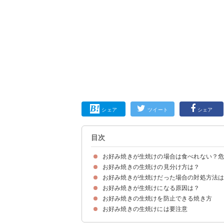
シェア
ツイート
シェア
目次
お好み焼きが生焼けの場合は食べれない？
お好み焼きの生焼けの見分け方は？
生焼けのお好み焼きを食べると腹痛や食中毒にな
お好み焼きが生焼けだった場合の対処方法
①竹串を使って生焼けか判断する
②中を割って判断する
お好み焼きが生焼けになる原因は？
①フライパンで焼く
②電子レンジで温める
③オーブントースターで焼く
お好み焼きの生焼けを防止できる焼き方
①焼く際の火力が強い
②生地が厚いor大きい
③山芋など具材が多い
お好み焼きの生焼けには要注意
お好み焼きの生焼けにならない美味しい焼き方