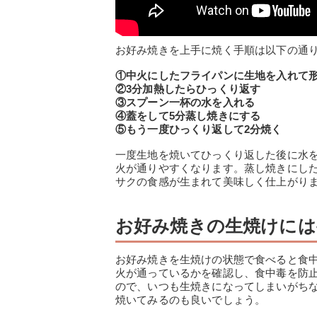
お好み焼きを上手に焼く手順は以下の通
①中火にしたフライパンに生地を入れて
②3分加熱したらひっくり返す
③スプーン一杯の水を入れる
④蓋をして5分蒸し焼きにする
⑤もう一度ひっくり返して2分焼く
一度生地を焼いてひっくり返した後に水
火が通りやすくなります。蒸し焼きにし
サクの食感が生まれて美味しく仕上がり
お好み焼きの生焼けには
お好み焼きを生焼けの状態で食べると食
火が通っているかを確認し、食中毒を防
ので、いつも生焼きになってしまいがち
焼いてみるのも良いでしょう。