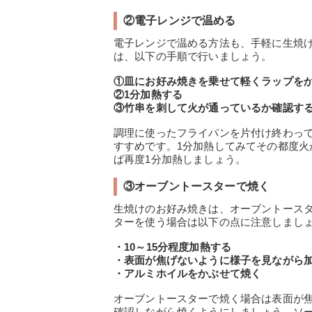
②電子レンジで温める
電子レンジで温める方法も、手軽に生焼
は、以下の手順で行いましょう。
①皿にお好み焼きを乗せて軽くラップを
②1分加熱する
③竹串を刺して火が通っているか確認す
調理に使ったフライパンを片付け終わっ
すすめです。1分加熱してみてその都度
ば再度1分加熱しましょう。
③オーブントースターで焼く
生焼けのお好み焼きは、オーブントース
ターを使う場合は以下の点に注意しまし
・10～15分程度加熱する
・表面が焦げないように様子を見ながら
・アルミホイルをかぶせて焼く
オーブントースターで焼く場合は表面が
確認しながら焼くようにしましょう。ソ