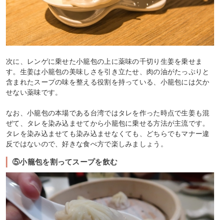
次に、レンゲに乗せた小籠包の上に薬味の千切り生姜を乗せま
す。生姜は小籠包の美味しさを引き立たせ、肉の油がたっぷりと
含まれたスープの味を整える役割を持っている、小籠包には欠か
せない薬味です。
なお、小籠包の本場である台湾ではタレを作った時点で生姜も混
ぜて、タレを染み込ませてから小籠包に乗せる方法が主流です。
タレを染み込ませても染み込ませなくても、どちらでもマナー違
反ではないので、好きな食べ方で楽しみましょう。
⑤小籠包を割ってスープを飲む