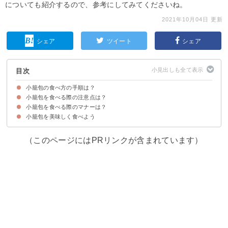
についても紹介するので、参考にしてみてくださいね。
2021年10月04日 更新
シェア
ツイート
シェア
目次
小籠包の食べ方の手順は？
小籠包を食べる際の注意点は？
①食べる前に薬味や酢醤油を準備する
②小籠包の頭の部分をつまんでタレにつける
③小籠包をレンゲに乗せる
④薬味の千切り生姜を乗せる
⑤小籠包を割ってスープを飲む
⑥小籠包を食べる
小籠包を食べる際のマナーは？
舌が火傷をしないように気をつける
小籠包を美味しく食べよう
①レンゲを使って食べる
②中国ではお皿を持たない
（このページにはPRリンクが含まれています）