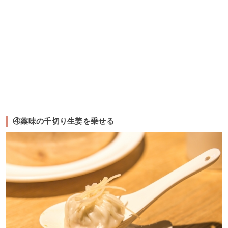
④薬味の千切り生姜を乗せる