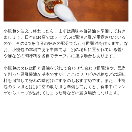
小籠包を注文し終わったら、まずは薬味や酢醤油を準備しておき
ましょう。日本のお店ではテーブルに醤油と酢が用意されている
ので、その2つを自分の好みの配分で合わせ酢醤油を作ります。な
お、小籠包の本場である中国では、別の場所に置かれている醤油
や酢などの調味料を各自でテーブルに運ぶ場合もあります。
小籠包のタレは酢と醤油を3対1で合わせた合わせ酢醤油や、黒酢
で割った黒酢醤油が基本ですが、ここにワサビや砂糖などの調味
料を追加して好みの味付けにするのもおすすめです。また、小籠
包のタレ皿とは別に空の取り皿も準備しておくと、食事中にレン
ゲからスープが溢れてしまった時などの置き場所になります。