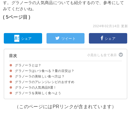
す。グラノーラの人気商品についても紹介するので、参考にして
みてくださいね。
( 5ページ目 )
2024年02月14日 更新
シェア
ツイート
シェア
目次
グラノーラとは？
グラノーラはいつ食べる？量の目安は？
グラノーラとはオーツ麦で作られたシリアル
グラノーラの栄養
グラノーラの美味しい食べ方は？
①朝ごはんとして食べる
②おやつとして食べる
1食50gが目安
グラノーラのアレンジレシピのおすすめ
①そのまま食べる
②温かい牛乳をかけて食べる
③ヨーグルトをかけて食べる
④豆乳をかけて食べる
グラノーラの人気商品9選！
①グラノーラバー
②グラノーラケーキ
③グラノーラクッキー
④グラノーラパンケーキ
⑤グラノーラトースト
⑥グラノーラサラダ
グラノーラを美味しく食べよう
①フルグラ (748円)
②ごろっとグラノーラ (498円)
③グラノーラプラス 1日分の鉄分 (598円)
④ラブクランチ オーガニックグラノーラ (994円)
⑤フルグラ 糖質オフ (755円)
⑥九州大麦グラノーラ (940円)
⑦玄米グラノーラ (834円)
⑧フルーツグラノーラ ハーフ (578円)
⑨オーガニック サマーベリーズグラノーラ (1188円)
（このページにはPRリンクが含まれています）