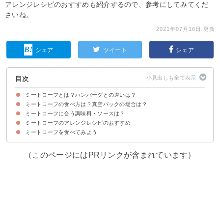
アレンジレシピのおすすめも紹介するので、参考にしてみてくだ
さいね。
2021年07月16日 更新
シェア
ツイート
シェア
目次
ミートローフとは？ハンバーグとの違いは？
ミートローフの食べ方は？真空パックの場合は？
ミートローフはハンバーグのたねをオーブンで焼いた料理
ミートローフに合う調味料・ソースは？
①そのまま生で食べる
②焼く・ソテーして食べる
③真空パックの場合は湯煎して食べる
④電子レンジで温めて食べる
ミートローフのアレンジレシピのおすすめ
①ケチャップ
②グレイビーソース
③粒マスタード
④ホースラディッシュ
⑤ジャム
ミートローフを食べてみよう
①ミートローフのカレー
②ミートローフとチーズの包み揚げ
③ミートローフのマヨネーズ焼き
④ミートローフのパイ包み
⑤ミートローフパエリア
（このページにはPRリンクが含まれています）