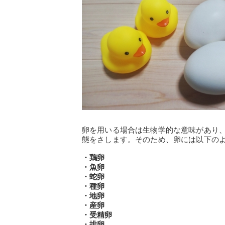
卵を用いる場合は生物学的な意味があり
態をさします。そのため、卵には以下の
・鶏卵
・魚卵
・蛇卵
・種卵
・地卵
・産卵
・受精卵
・排卵