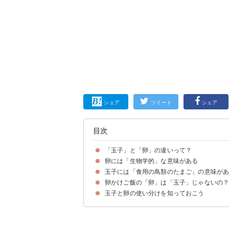
シェア
ツイート
シェア
目次
「玉子」と「卵」の違いって？
卵には「生物学的」な意味がある
玉子には「食用の鳥類のたまご」の意味が
卵の漢字の成り立ちから見る意味の由来
卵かけご飯の「卵」は「玉子」じゃないの
玉子の漢字の成り立ちから見る意味の由来
玉子と卵の使い分けを知っておこう
食材の「卵」「玉子」の使い分けは曖昧