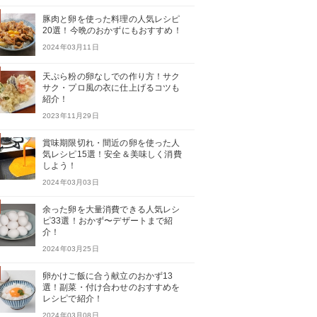
豚肉と卵を使った料理の人気レシピ
20選！今晩のおかずにもおすすめ！
2024年03月11日
天ぷら粉の卵なしでの作り方！サク
サク・プロ風の衣に仕上げるコツも
紹介！
2023年11月29日
賞味期限切れ・間近の卵を使った人
気レシピ15選！安全＆美味しく消費
しよう！
2024年03月03日
余った卵を大量消費できる人気レシ
ピ33選！おかず〜デザートまで紹
介！
2024年03月25日
卵かけご飯に合う献立のおかず13
選！副菜・付け合わせのおすすめを
レシピで紹介！
2024年03月08日