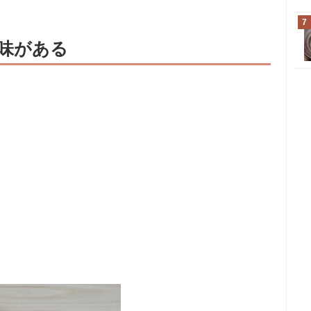
。
7
味がある