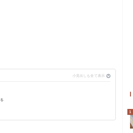
ある
？
1