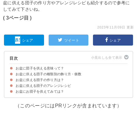
盆に供える団子の作り方やアレンジレシピも紹介するので参考に
してみて下さいね。
( 3ページ目 )
2023年11月09日 更新
シェア
ツイート
シェア
目次
お盆に団子を供える意味って？
お盆に供える団子の種類別の飾り方・個数
そもそもお盆とは？いつ？
お盆に団子を供える意味・由来
お盆に団子を供える宗教
お盆に供える団子の作り方は？
①お迎え団子（盆入り：13日）
②お供え団子（14日~15日）
③送り団子（16日）
お盆に供える団子のアレンジレシピ
材料
作り方・レシピ
お盆にお団子を供えてみては？
①上新粉で作る団子
②きなこのお迎え団子
③クルミ入りお盆団子
④明日葉団子
⑤豆腐で作るお盆団子
（このページにはPRリンクが含まれています）