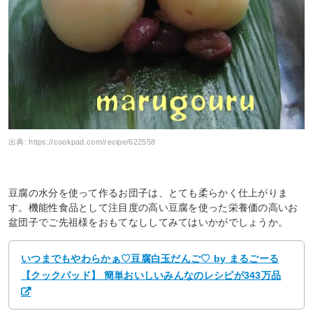
出典:
https://cookpad.com/recipe/622558
豆腐の水分を使って作るお団子は、とても柔らかく仕上がりま
す。機能性食品として注目度の高い豆腐を使った栄養価の高いお
盆団子でご先祖様をおもてなししてみてはいかがでしょうか。
いつまでもやわらかぁ♡豆腐白玉だんご♡ by まるごーる
【クックパッド】 簡単おいしいみんなのレシピが343万品