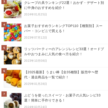
3
クレープの具ランキング22選！おかず・デザート別
に中身のおすすめを紹介！
2024年01月25日
4
お菓子おすすめランキングTOP110【種類別】スー
パー・コンビニで買える！
2023年07月12日
5
リッツパーティーのアレンジレシピ33選！オードブ
ルやおつまみに人気の食べ方を紹介！
2023年10月08日
6
【2025最新】うまい棒【全35種類】販売中〜歴
代・過去商品を一覧で紹介！
2025年01月28日
7
ぶどうを使ったスイーツ・お菓子の人気レシピ33
選！簡単に手作りできる！
2024年03月24日