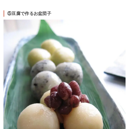
⑤豆腐で作るお盆団子