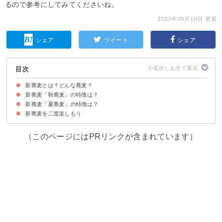
るので参考にしてみてくださいね。
2023年09月10日 更新
シェア
ツイート
シェア
目次
新蕎麦とは？どんな蕎麦？
新蕎麦「秋蕎麦」の特徴は？
新蕎麦は夏・秋に収穫された蕎麦の実で作る蕎麦を指す
新蕎麦「夏蕎麦」の特徴は？
「秋蕎麦」の味わい・風味など特徴
「秋蕎麦」の名産地
新蕎麦を二度楽しもう
「夏蕎麦」の味わい・風味など特徴
「夏蕎麦」の名産地
（このページにはPRリンクが含まれています）