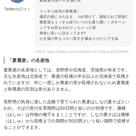
夏蕎麦10割＋かき揚げ丼
Twitterの口コミ
うっすら緑色の新蕎麦♪
儀式の様にそのまま、つゆ浸けて、薬味入れて堪能⤴
蕎麦湯もうっすら緑でいつのも通り濃い！ポタージ
ュですね😍おかわりしちゃった😋
身体に良いに決まってます❗
かき揚げ丼もコスパ良すぎ😂ありがたいです🙇
引用元: https://twitter.com/soulfulshiro117/status/1018320842898358272?s=20
「夏蕎麦」の名産地
夏蕎麦の名産地としては、長野県や北海道、茨城県が有名です。
主な生産地は北海道で、蕎麦の収穫の半分以上が北海道で収穫さ
れていますが、年に一度しか蕎麦の実が収穫されないため夏蕎麦
と秋蕎麦の区別は差がありません。
長野県の気候に適した品種で育てられた蕎麦はしなの夏そばとい
われ、そばの実の生育期間は50日間と短いのが特徴です。播種
（はしゅ）は作物の種子をまくことですが、しなの夏そばは播種
（はしゅ）から収穫までの期間が50日間という短い期間で収穫す
ることができます。