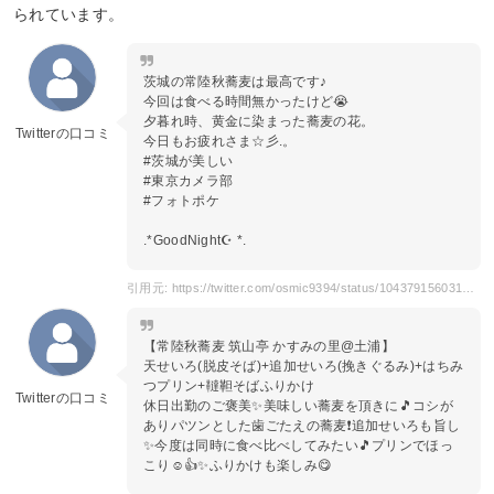
られています。
茨城の常陸秋蕎麦は最高です♪
今回は食べる時間無かったけど😭
夕暮れ時、黄金に染まった蕎麦の花。
Twitterの口コミ
今日もお疲れさま☆彡.。
#茨城が美しい
#東京カメラ部
#フォトポケ
.*GoodNight☪︎ *.
引用元: https://twitter.com/osmic9394/status/1043791560314241029?s=20
【常陸秋蕎麦 筑山亭 かすみの里@土浦】
天せいろ(脱皮そば)+追加せいろ(挽きぐるみ)+はちみ
つプリン+韃靼そばふりかけ
Twitterの口コミ
休日出勤のご褒美✨美味しい蕎麦を頂きに🎵コシが
ありパツンとした歯ごたえの蕎麦❗️追加せいろも旨し
✨今度は同時に食べ比べしてみたい🎵プリンでほっ
こり☺️👍✨ふりかけも楽しみ😋