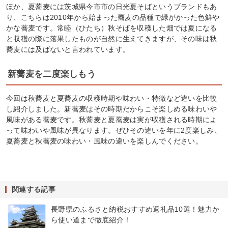
ほか、夏蕎麦には茨城県今市市の日光夏そばというブランドもあ
り、こちらは2010年から始まった蕎麦の品種で緑がかった色鮮や
かな蕎麦です。常睦（ひたち）秋そばを収穫した畑では夏になる
と収穫の際に落果したものが自然に生えてきますが、その味は秋
蕎麦には及ばないと言われています。
新蕎麦を二度楽しもう
今回は秋蕎麦と夏蕎麦の収穫時期や味わい・特徴など違いを比較
し紹介しました。新蕎麦はその時期だからこそ楽しめる味わいや
風味がある蕎麦です。秋蕎麦と夏蕎麦は実が収穫される時期によ
って味わいや風味が異なります。ぜひその違いを年に2度楽しみ、
夏蕎麦と秋蕎麦の味わい・風味の違いを楽しんでください。
関連する記事
長野県のふるさと納税おすすめ返礼品10選！魅力か
ら使い道まで徹底紹介！