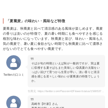
「夏蕎麦」の味わい・風味など特徴
夏蕎麦は、秋蕎麦と比べて清涼感のある風味が楽しめます。蕎麦
の香りは淡いのが特徴で、夏の暑い時期にも食べやすさを感じる
格別な味わいになっています。秋蕎麦と並び、味わい・風味も人
気の蕎麦で、暑い夏に食欲がない時期でも秋蕎麦に比べて濃厚さ
がないのでとても食べやすい蕎麦です。
そばが旬の時期といえば秋が一般的ですが、実は夏
に収穫する夏そばもまた美味しい😋真夏の太陽をい
っぱい浴びて育つから生育が早い。淡い香りと清涼
Twitterの口コミ
感を感じる若々しい味わいが夏蕎麦の特徴でしょう
か。
引用元: https://twitter.com/Passion42Flower/status/1568537970034221057?s=20
高崎市【叶家】さん