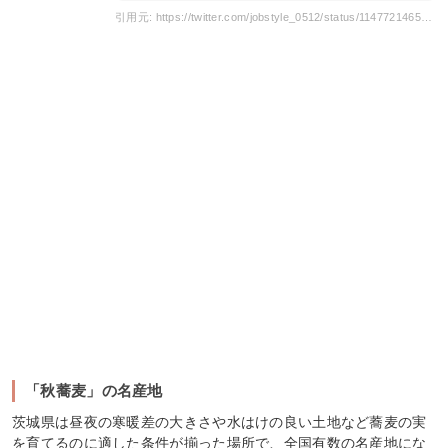
引用元: https://twitter.com/jobstyle_0512/status/1147721465610960897?s=20
「秋蕎麦」の名産地
茨城県は昼夜の寒暖差の大きさや水はけの良い土地など蕎麦の実
を育てるのに適した条件が揃った場所で、全国有数の名産地にな