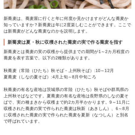
新蕎麦は、蕎麦屋に行くと年に何度か見かけますがどんな蕎麦か
知っていますか？新蕎麦は年に2度楽しむことができます。ここで
は新蕎麦がどんな蕎麦なのかを説明します。
新蕎麦は夏・秋に収穫された蕎麦の実で作る蕎麦を指す
新蕎麦とは蕎麦の実の収穫から提供までの期間が1～2カ月程度の
蕎麦を表す言葉で、以下の2種類があります。
秋蕎麦（常陸（ひたち）秋そば・上州秋そば）:10～12月
夏蕎麦（しなの夏そば）:4月上旬～8月中旬ころ
秋蕎麦の有名な産地は茨城県の常陸（ひたち）秋そばや群馬県の
上州秋そばなどです。夏蕎麦の有名な産地は長野県のしなの夏そ
ばで、実の種まきから収穫まで約2カ月半かかります。9～11月に
収穫された蕎麦の実で作られた蕎麦は秋新（あきしん）、6～8月
に収穫された蕎麦の実で作られた蕎麦を夏新（なつしん）と別名
で呼ばれています。