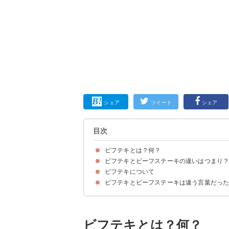
シェア
ツイート
シェア
目次
ビフテキとは？何？
ビフテキとビーフステーキの違いはつまり
ビフテキは「ビーフステーキ」の略ではない
ビフテキはフランス語が由来で「ステーキ」を意
ビフテキについて
ビフテキは肉に限らず「ステーキ全般」を指す
ビフテキとビーフステーキは違う言葉だっ
ビフテキ発祥の歴史
ビフテキは死語？
ビフテキとは？何？