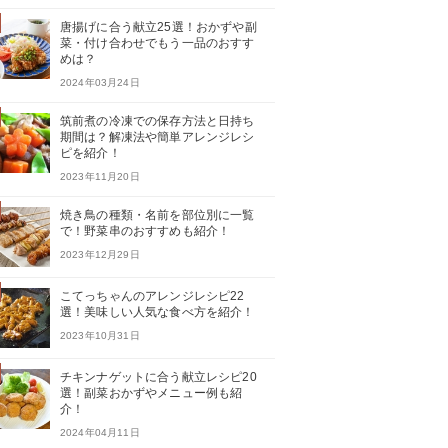
唐揚げに合う献立25選！おかずや副
菜・付け合わせでもう一品のおすす
めは？
2024年03月24日
筑前煮の冷凍での保存方法と日持ち
期間は？解凍法や簡単アレンジレシ
ピを紹介！
2023年11月20日
焼き鳥の種類・名前を部位別に一覧
で！野菜串のおすすめも紹介！
2023年12月29日
こてっちゃんのアレンジレシピ22
選！美味しい人気な食べ方を紹介！
2023年10月31日
チキンナゲットに合う献立レシピ20
選！副菜おかずやメニュー例も紹
介！
2024年04月11日