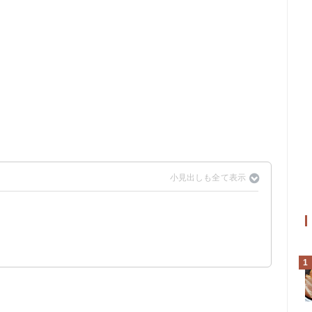
？
味する言葉
た
1