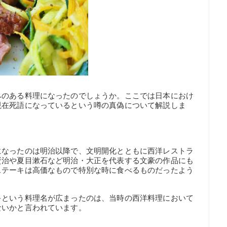
みのある料理になったのでしょうか。ここでは日本におけ
現在死語になっているという噂の真偽について解説しま
になったのは明治以降で、文明開化とともに西洋レストラ
賢治や夏目漱石など明治・大正を代表する文豪の作品にも
ステーキは高価なもので特別な時に食べるものだったよう
キという料理名が広まったのは、当時の西洋料理において
ないかと言われています。