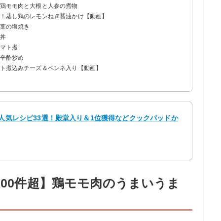
る鶏モモ肉と大根と人参の煮物
単！蒸し鶏のレモンねぎ醤油かけ【動画】
大葉の塩焼き
き丼
トマト煮
甘辛酢炒め
マト煮込みチーズ＆ペンネ入り【動画】
！
の人気レシピ33選！殿堂入り＆1位獲得などクックパッドか
000件超】鶏モモ肉のうまいうま