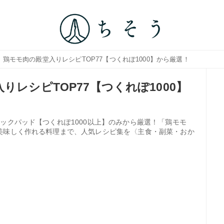
｜鶏モモ肉の殿堂入りレシピTOP77【つくれぽ1000】から厳選！
りレシピTOP77【つくれぽ1000】
ックパッド【つくれぽ1000以上】のみから厳選！「鶏モモ
美味しく作れる料理まで、人気レシピ集を〈主食・副菜・おか