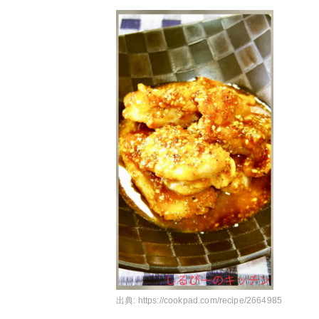
出典:
https://cookpad.com/recipe/2664985