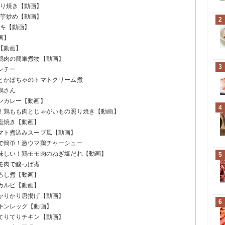
照り焼き【動画】
ま芋炒め【動画】
2
ーキ【動画】
画】
【動画】
と鶏肉の簡単煮物【動画】
3
ンチー
肉とかぼちゃのトマトクリーム煮
鶏さん
キンカレー【動画】
4
気！鶏もも肉とじゃがいもの照り焼き【動画】
の塩焼き【動画】
トマト煮込みスープ風【動画】
ジで簡単！激ウマ鶏チャーシュー
美味しい！鶏モモ肉のねぎ塩だれ【動画】
5
モモ肉で酸っぱ煮
おろし煮【動画】
ッカルビ【動画】
のかりかり唐揚げ【動画】
6
チキンレッグ【動画】
！てりてりチキン【動画】