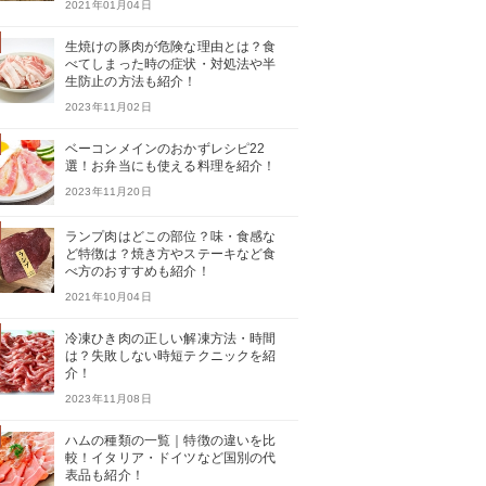
2021年01月04日
生焼けの豚肉が危険な理由とは？食
べてしまった時の症状・対処法や半
生防止の方法も紹介！
2023年11月02日
ベーコンメインのおかずレシピ22
選！お弁当にも使える料理を紹介！
2023年11月20日
ランプ肉はどこの部位？味・食感な
ど特徴は？焼き方やステーキなど食
べ方のおすすめも紹介！
2021年10月04日
冷凍ひき肉の正しい解凍方法・時間
は？失敗しない時短テクニックを紹
介！
2023年11月08日
ハムの種類の一覧｜特徴の違いを比
較！イタリア・ドイツなど国別の代
表品も紹介！