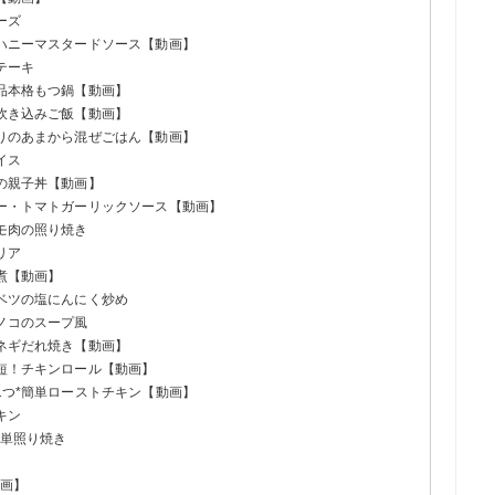
ーズ
のハニーマスタードソース【動画】
テーキ
絶品本格もつ鍋【動画】
の炊き込みご飯【動画】
盛りのあまから混ぜごはん【動画】
イス
んの親子丼【動画】
テー・トマトガーリックソース【動画】
モモ肉の照り焼き
リア
前煮【動画】
ャベツの塩にんにく炒め
キノコのスープ風
のネギだれ焼き【動画】
時短！チキンロール【動画】
ン1つ*簡単ローストチキン【動画】
キン
簡単照り焼き
動画】