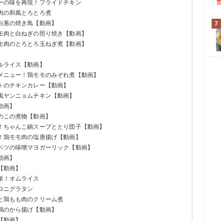
キーの味を再現！フライドチキン
鶏肉の和風とろとろ煮
と白葱の焼き鳥【動画】
7
モモ肉と白ねぎの照り焼き【動画】
モモ肉のとろとろ玉ねぎ煮【動画】
】
ールライス【動画】
屋メニュー！鶏モモのみぞれ煮【動画】
マトのチキンカレー【動画】
国風ヤンニョムチキン【動画】
動画】
けのこの煮物【動画】
気！ちゃんこ鍋スープととり団子【動画】
い！鶏モモ肉の塩唐揚げ【動画】
ャベツの味噌マヨガーリック【動画】
動画】
【動画】
簡単！オムライス
カロニグラタン
菜と鶏もも肉のクリーム煮
る鶏のから揚げ【動画】
【動画】