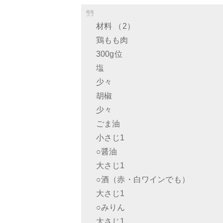
材料 （2）
鶏もも肉
300g位
塩
少々
胡椒
少々
ごま油
小さじ1
○醤油
大さじ1
○酒（赤・白ワインでも）
大さじ1
○みりん
大さじ1