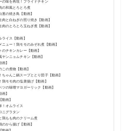
キーの味を再現！フライドチキン
鶏肉の和風とろとろ煮
と白葱の焼き鳥【動画】
モモ肉と白ねぎの照り焼き【動画】
モモ肉のとろとろ玉ねぎ煮【動画】
】
ールライス【動画】
屋メニュー！鶏モモのみぞれ煮【動画】
マトのチキンカレー【動画】
国風ヤンニョムチキン【動画】
動画】
けのこの煮物【動画】
気！ちゃんこ鍋スープととり団子【動画】
い！鶏モモ肉の塩唐揚げ【動画】
ャベツの味噌マヨガーリック【動画】
動画】
【動画】
簡単！オムライス
カロニグラタン
菜と鶏もも肉のクリーム煮
る鶏のから揚げ【動画】
【動画】