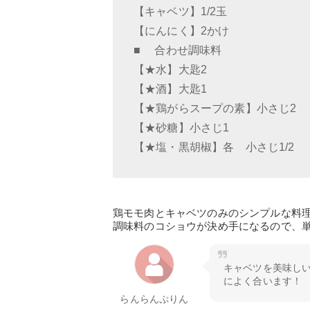
【キャベツ】1/2玉
【にんにく】2かけ
■ 合わせ調味料
【★水】大匙2
【★酒】大匙1
【★鶏がらスープの素】小さじ2
【★砂糖】小さじ1
【★塩・黒胡椒】各 小さじ1/2
鶏モモ肉とキャベツのみのシンプルな料
調味料のコショウが決め手になるので、
キャベツを美味し
によく合います！
らんらんぷりん