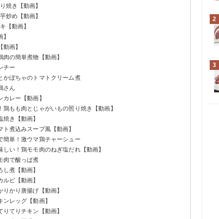
照り焼き【動画】
ま芋炒め【動画】
2
ーキ【動画】
画】
【動画】
と鶏肉の簡単煮物【動画】
3
ンチー
肉とかぼちゃのトマトクリーム煮
鶏さん
キンカレー【動画】
気！鶏もも肉とじゃがいもの照り焼き【動画】
の塩焼き【動画】
トマト煮込みスープ風【動画】
ジで簡単！激ウマ鶏チャーシュー
美味しい！鶏モモ肉のねぎ塩だれ【動画】
モモ肉で酸っぱ煮
おろし煮【動画】
ッカルビ【動画】
のかりかり唐揚げ【動画】
チキンレッグ【動画】
！てりてりチキン【動画】