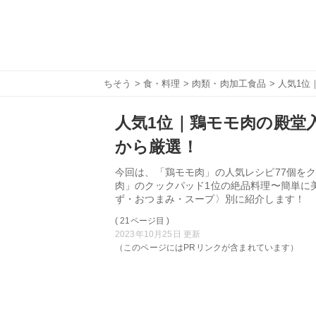
ちそう
>
食・料理
>
肉類・肉加工食品
> 人気1位
人気1位｜鶏モモ肉の殿堂入
から厳選！
今回は、「鶏モモ肉」の人気レシピ77個をク
肉」のクックパッド1位の絶品料理〜簡単に
ず・おつまみ・スープ〉別に紹介します！
( 21ページ目 )
2023年10月25日 更新
（このページにはPRリンクが含まれています）