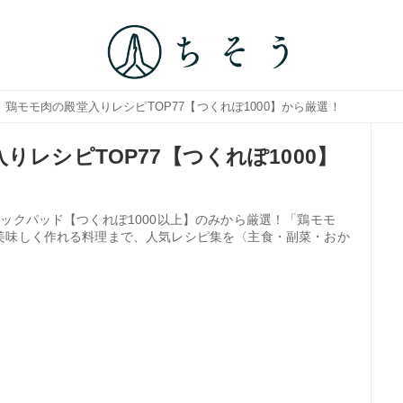
｜鶏モモ肉の殿堂入りレシピTOP77【つくれぽ1000】から厳選！
りレシピTOP77【つくれぽ1000】
ックパッド【つくれぽ1000以上】のみから厳選！「鶏モモ
美味しく作れる料理まで、人気レシピ集を〈主食・副菜・おか