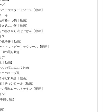
ーズ
のハニーマスタードソース【動画】
テーキ
絶品本格もつ鍋【動画】
の炊き込みご飯【動画】
盛りのあまから混ぜごはん【動画】
イス
んの親子丼【動画】
テー・トマトガーリックソース【動画】
モモ肉の照り焼き
リア
前煮【動画】
ャベツの塩にんにく炒め
キノコのスープ風
のネギだれ焼き【動画】
時短！チキンロール【動画】
ン1つ*簡単ローストチキン【動画】
キン
簡単照り焼き
動画】