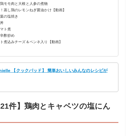
る鶏モモ肉と大根と人参の煮物
単！蒸し鶏のレモンねぎ醤油かけ【動画】
大葉の塩焼き
き丼
トマト煮
甘辛酢炒め
マト煮込みチーズ＆ペンネ入り【動画】
！
mielle 【クックパッド】 簡単おいしいみんなのレシピが
521件】鶏肉とキャベツの塩にん