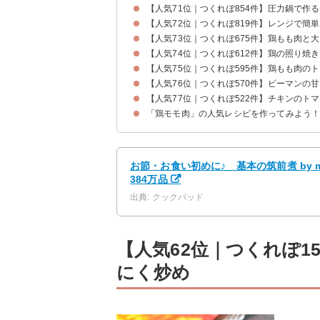
【人気71位｜つくれぽ854件】圧力鍋で作
【人気72位｜つくれぽ819件】レンジで簡
【人気73位｜つくれぽ675件】鶏もも肉と
【人気74位｜つくれぽ612件】鶏の照り焼
【人気75位｜つくれぽ595件】鶏もも肉の
【人気76位｜つくれぽ570件】ピーマンの
【人気77位｜つくれぽ522件】チキンのト
「鶏モモ肉」の人気レシピを作ってみよう
お節・お食い初めに♪ 基本の筑前煮 by 
384万品
出典: クックパッド
【人気62位｜つくれぽ1
にく炒め