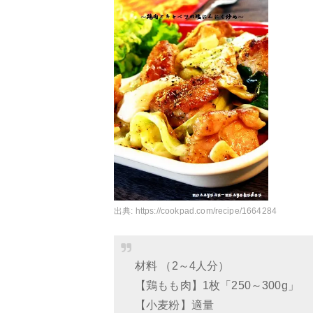
出典:
https://cookpad.com/recipe/1664284
材料 （2～4人分）
【鶏もも肉】1枚「250～300g」
【小麦粉】適量