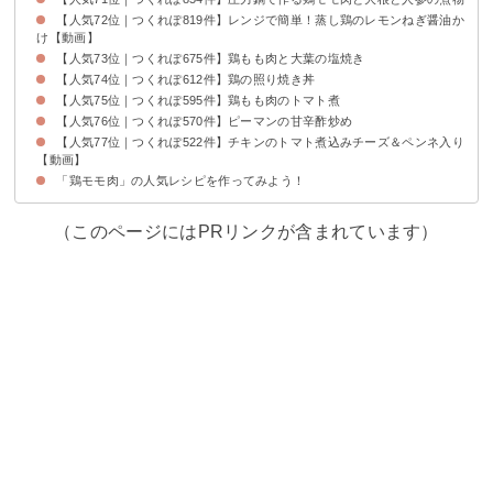
【人気72位｜つくれぽ819件】レンジで簡単！蒸し鶏のレモンねぎ醤油か
け【動画】
【人気73位｜つくれぽ675件】鶏もも肉と大葉の塩焼き
【人気74位｜つくれぽ612件】鶏の照り焼き丼
【人気75位｜つくれぽ595件】鶏もも肉のトマト煮
【人気76位｜つくれぽ570件】ピーマンの甘辛酢炒め
【人気77位｜つくれぽ522件】チキンのトマト煮込みチーズ＆ペンネ入り
【動画】
「鶏モモ肉」の人気レシピを作ってみよう！
（このページにはPRリンクが含まれています）