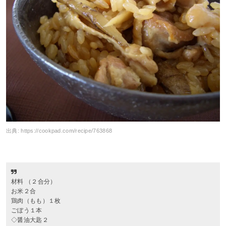
出典:
https://cookpad.com/recipe/763868
材料 （２合分）
お米２合
鶏肉（もも）１枚
ごぼう１本
◇醤油大匙２