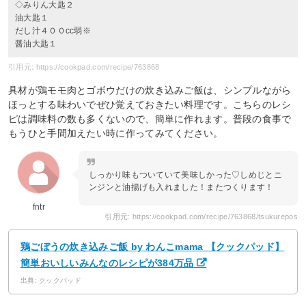
◇みりん大匙２
油大匙１
だし汁４００cc弱※
醤油大匙１
引用元: https://cookpad.com/recipe/763868
具材が鶏モモ肉とゴボウだけの炊き込みご飯は、シンプルながら
ほっとする味わいでぜひ覚えておきたい料理です。こちらのレシ
ピは調味料の数も多くないので、簡単に作れます。普段の食事で
もうひと手間加えたい時に作ってみてください。
しっかり味もついていて美味しかった♡しめじとニ
ンジンと油揚げも入れました！またつくります！
fntr
引用元: https://cookpad.com/recipe/763868/tsukurepos
鶏ごぼうの炊き込みご飯 by わんこmama 【クックパッド】
簡単おいしいみんなのレシピが384万品
出典: クックパッド