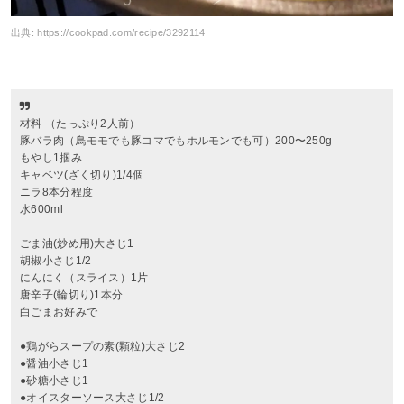
出典:
https://cookpad.com/recipe/3292114
材料 （たっぷり2人前）
豚バラ肉（鳥モモでも豚コマでもホルモンでも可）200〜250g
もやし1掴み
キャベツ(ざく切り)1/4個
ニラ8本分程度
水600ml
ごま油(炒め用)大さじ1
胡椒小さじ1/2
にんにく（スライス）1片
唐辛子(輪切り)1本分
白ごまお好みで
●鶏がらスープの素(顆粒)大さじ2
●醤油小さじ1
●砂糖小さじ1
●オイスターソース大さじ1/2