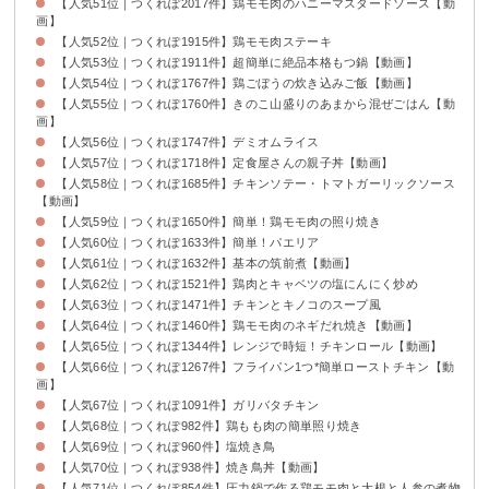
【人気51位｜つくれぽ2017件】鶏モモ肉のハニーマスタードソース【動
画】
【人気52位｜つくれぽ1915件】鶏モモ肉ステーキ
【人気53位｜つくれぽ1911件】超簡単に絶品本格もつ鍋【動画】
【人気54位｜つくれぽ1767件】鶏ごぼうの炊き込みご飯【動画】
【人気55位｜つくれぽ1760件】きのこ山盛りのあまから混ぜごはん【動
画】
【人気56位｜つくれぽ1747件】デミオムライス
【人気57位｜つくれぽ1718件】定食屋さんの親子丼【動画】
【人気58位｜つくれぽ1685件】チキンソテー・トマトガーリックソース
【動画】
【人気59位｜つくれぽ1650件】簡単！鶏モモ肉の照り焼き
【人気60位｜つくれぽ1633件】簡単！パエリア
【人気61位｜つくれぽ1632件】基本の筑前煮【動画】
【人気62位｜つくれぽ1521件】鶏肉とキャベツの塩にんにく炒め
【人気63位｜つくれぽ1471件】チキンとキノコのスープ風
【人気64位｜つくれぽ1460件】鶏モモ肉のネギだれ焼き【動画】
【人気65位｜つくれぽ1344件】レンジで時短！チキンロール【動画】
【人気66位｜つくれぽ1267件】フライパン1つ*簡単ローストチキン【動
画】
【人気67位｜つくれぽ1091件】ガリバタチキン
【人気68位｜つくれぽ982件】鶏もも肉の簡単照り焼き
【人気69位｜つくれぽ960件】塩焼き鳥
【人気70位｜つくれぽ938件】焼き鳥丼【動画】
【人気71位｜つくれぽ854件】圧力鍋で作る鶏モモ肉と大根と人参の煮物