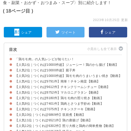
食・副菜・おかず・おつまみ・スープ〉別に紹介します！
( 18ページ目 )
2023年10月25日 更新
シェア
ツイート
シェア
目次
「鶏モモ肉」の人気レシピが知りたい！
【人気1位｜つくれぽ10000件超】ジューシー！鶏のから揚げ【動画】
【人気2位｜つくれぽ10000件超】親子丼
【人気3位｜つくれぽ10000件超】鶏モモ肉のうまいうまい焼き【動画】
【人気4位｜つくれぽ9791件】簡単！チキン南蛮【動画】
【人気5位｜つくれぽ9612件】チキンクリームシチュー【動画】
【人気6位｜つくれぽ8752件】マカロニグラタン【動画】
【人気7位｜つくれぽ8180件】鶏モモ肉の照り焼き【動画】
【人気8位｜つくれぽ7401件】鶏肉とさつま芋炒め【動画】
【人気9位｜つくれぽ7075件】チキンステーキ【動画】
【人気10位｜つくれぽ6869件】筑前煮【動画】
【人気11位｜つくれぽ6521件】鶏の唐揚げ【動画】
【人気12位｜つくれぽ6302件】照り大根と鶏肉の簡単煮物【動画】