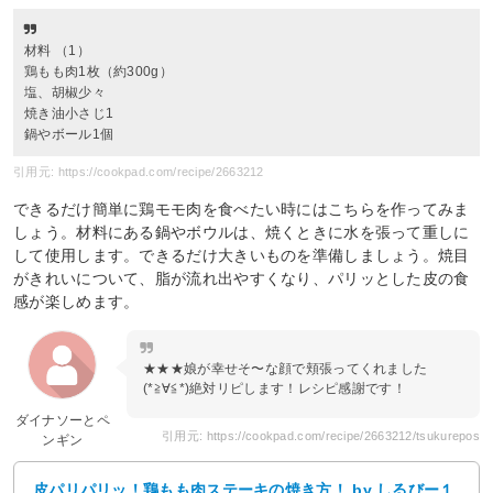
材料 （1）
鶏もも肉1枚（約300g）
塩、胡椒少々
焼き油小さじ1
鍋やボール1個
引用元: https://cookpad.com/recipe/2663212
できるだけ簡単に鶏モモ肉を食べたい時にはこちらを作ってみま
しょう。材料にある鍋やボウルは、焼くときに水を張って重しに
して使用します。できるだけ大きいものを準備しましょう。焼目
がきれいについて、脂が流れ出やすくなり、パリッとした皮の食
感が楽しめます。
★★★娘が幸せそ〜な顔で頬張ってくれました
(*≧∀≦*)絶対リピします！レシピ感謝です！
ダイナソーとペ
引用元: https://cookpad.com/recipe/2663212/tsukurepos
ンギン
皮パリパリッ！鶏もも肉ステーキの焼き方！ by しるびー１