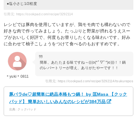
●塩小さじ1/2程度
引用元: https://cookpad.com/recipe/3292114
レシピでは豚肉を使用していますが、鶏モモ肉でも構わないので
好きな肉で作ってみましょう。たっぷりと野菜が摂れるうえスー
プがおいしく好評で、何度もお替りしたくなる味わいです。好み
に合わせて柚子こしょうをつけて食べるのもおすすめです。
簡単、あたたまる味ですね～(((o(*ﾟ▽ﾟ*)o)))！！鍋
のレパートリーが増え、ありがたやーです！！
＊yuki＊0811
引用元: https://cookpad.com/recipe/3292114/tsukurepos
豚バラde♡超簡単に絶品本格もつ鍋！ by 匡Masa 【クック
パッド】 簡単おいしいみんなのレシピが384万品
出典: クックパッド