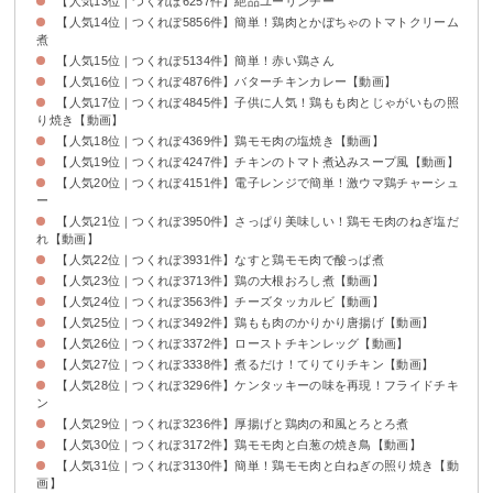
【人気13位｜つくれぽ6257件】絶品ユーリンチー
【人気14位｜つくれぽ5856件】簡単！鶏肉とかぼちゃのトマトクリーム
煮
【人気15位｜つくれぽ5134件】簡単！赤い鶏さん
【人気16位｜つくれぽ4876件】バターチキンカレー【動画】
【人気17位｜つくれぽ4845件】子供に人気！鶏もも肉とじゃがいもの照
り焼き【動画】
【人気18位｜つくれぽ4369件】鶏モモ肉の塩焼き【動画】
【人気19位｜つくれぽ4247件】チキンのトマト煮込みスープ風【動画】
【人気20位｜つくれぽ4151件】電子レンジで簡単！激ウマ鶏チャーシュ
ー
【人気21位｜つくれぽ3950件】さっぱり美味しい！鶏モモ肉のねぎ塩だ
れ【動画】
【人気22位｜つくれぽ3931件】なすと鶏モモ肉で酸っぱ煮
【人気23位｜つくれぽ3713件】鶏の大根おろし煮【動画】
【人気24位｜つくれぽ3563件】チーズタッカルビ【動画】
【人気25位｜つくれぽ3492件】鶏もも肉のかりかり唐揚げ【動画】
【人気26位｜つくれぽ3372件】ローストチキンレッグ【動画】
【人気27位｜つくれぽ3338件】煮るだけ！てりてりチキン【動画】
【人気28位｜つくれぽ3296件】ケンタッキーの味を再現！フライドチキ
ン
【人気29位｜つくれぽ3236件】厚揚げと鶏肉の和風とろとろ煮
【人気30位｜つくれぽ3172件】鶏モモ肉と白葱の焼き鳥【動画】
【人気31位｜つくれぽ3130件】簡単！鶏モモ肉と白ねぎの照り焼き【動
画】