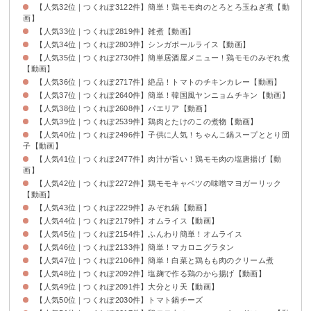
【人気32位｜つくれぽ3122件】簡単！鶏モモ肉のとろとろ玉ねぎ煮【動
画】
【人気33位｜つくれぽ2819件】雑煮【動画】
【人気34位｜つくれぽ2803件】シンガポールライス【動画】
【人気35位｜つくれぽ2730件】簡単居酒屋メニュー！鶏モモのみぞれ煮
【動画】
【人気36位｜つくれぽ2717件】絶品！トマトのチキンカレー【動画】
【人気37位｜つくれぽ2640件】簡単！韓国風ヤンニョムチキン【動画】
【人気38位｜つくれぽ2608件】パエリア【動画】
【人気39位｜つくれぽ2539件】鶏肉とたけのこの煮物【動画】
【人気40位｜つくれぽ2496件】子供に人気！ちゃんこ鍋スープととり団
子【動画】
【人気41位｜つくれぽ2477件】肉汁が旨い！鶏モモ肉の塩唐揚げ【動
画】
【人気42位｜つくれぽ2272件】鶏モモキャベツの味噌マヨガーリック
【動画】
【人気43位｜つくれぽ2229件】みぞれ鍋【動画】
【人気44位｜つくれぽ2179件】オムライス【動画】
【人気45位｜つくれぽ2154件】ふんわり簡単！オムライス
【人気46位｜つくれぽ2133件】簡単！マカロニグラタン
【人気47位｜つくれぽ2106件】簡単！白菜と鶏もも肉のクリーム煮
【人気48位｜つくれぽ2092件】塩麹で作る鶏のから揚げ【動画】
【人気49位｜つくれぽ2091件】大分とり天【動画】
【人気50位｜つくれぽ2030件】トマト鍋チーズ