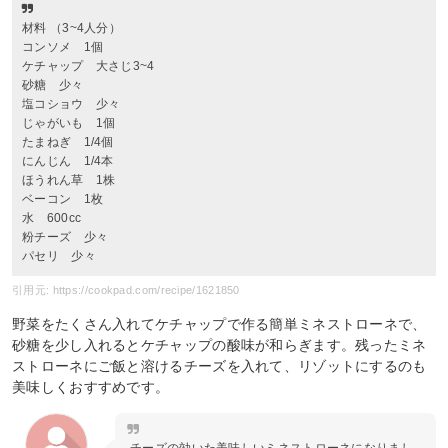
材料 （3~4人分）
コンソメ 1個
ケチャップ 大さじ3~4
砂糖 少々
塩コショウ 少々
じゃがいも 1個
たまねぎ 1/4個
にんじん 1/4本
ほうれん草 1株
ベーコン 1枚
水 600cc
粉チーズ 少々
パセリ 少々
引用元: https://cookpad.com/recipe/1621850
野菜をたくさん入れてケチャップで作る簡単ミネストローネで、
砂糖を少し入れるとケチャップの酸味が和らぎます。残ったミネ
ストローネにご飯と溶けるチーズを入れて、リゾットにするのも
美味しくおすすめです。