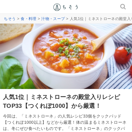
ちそう
>
食・料理
>
汁物・スープ
> 人気1位｜ミネストローネの殿堂入り
人気1位｜ミネストローネの殿堂入りレシピ
TOP33【つくれぽ1000】から厳選！
今回は、「ミネストローネ」の人気レシピ33個をクックパッド
【つくれぽ1000以上】などから厳選！体の温まるミネストローネ
は、冬にぜひ食べたいものです。「ミネストローネ」のクックパ