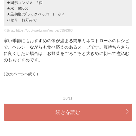
★固形コンソメ 2個
★水 600cc
★黒胡椒(ブラックペッパー) 少々
パセリ お好みで
引用元: https://cookpad.com/recipe/3356368
寒い季節にもおすすめの体が温まる簡単ミネストローネのレシピ
で、ヘルシーながらも食べ応えのあるスープです。腹持ちをさら
に良くしたい場合は、お野菜をごろごろと大きめに切って煮込む
のもおすすめです。
( 次のページへ続く )
10/11
続きを読む