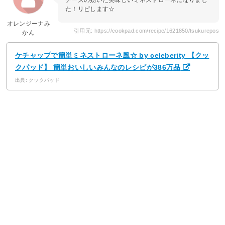
チーズの効いた美味しいミネストローネになりまし
た！リピします☆
オレンジーナみ
引用元: https://cookpad.com/recipe/1621850/tsukurepos
かん
ケチャップで簡単ミネストローネ風☆ by celeberity 【クッ
クパッド】 簡単おいしいみんなのレシピが386万品
出典: クックパッド