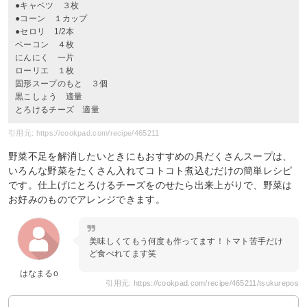
●キャベツ ３枚
●コーン １カップ
●セロリ 1/2本
ベーコン ４枚
にんにく 一片
ローリエ １枚
固形スープのもと ３個
黒こしょう 適量
とろけるチーズ 適量
引用元: https://cookpad.com/recipe/465211
野菜不足を解消したいときにもおすすめの具だくさんスープは、
いろんな野菜をたくさん入れてコトコト煮込むだけの簡単レシピ
です。仕上げにとろけるチーズをのせたら出来上がりで、野菜は
お好みのものでアレンジできます。
美味しくてもう何度も作ってます！トマト苦手だけ
ど食べれてます笑
はなまるo
引用元: https://cookpad.com/recipe/465211/tsukurepos