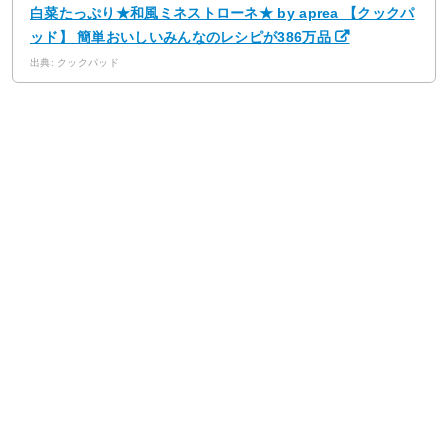
白菜たっぷり★和風ミネストローネ★ by aprea 【クックパ
ッド】 簡単おいしいみんなのレシピが386万品
出典: クックパッド