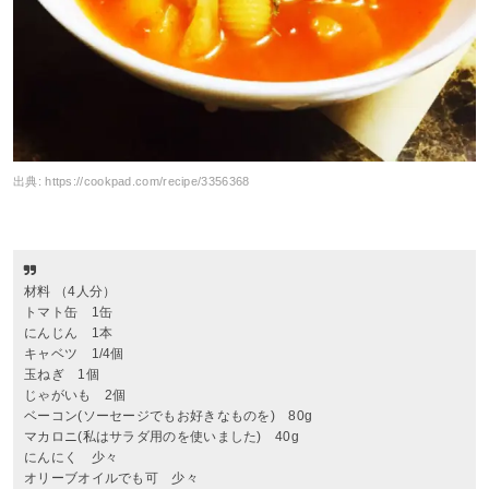
出典:
https://cookpad.com/recipe/3356368
材料 （4人分）
トマト缶 1缶
にんじん 1本
キャベツ 1/4個
玉ねぎ 1個
じゃがいも 2個
ベーコン(ソーセージでもお好きなものを) 80g
マカロニ(私はサラダ用のを使いました) 40g
にんにく 少々
オリーブオイルでも可 少々