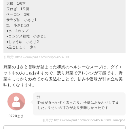
大根 1/6本
玉ねぎ 1/2個
ベーコン 2枚
サラダ油 小さじ1
塩 小さじ1/3
●水 4カップ
●コンソメ顆粒 小さじ1
●しょうゆ 小さじ2
●黒こしょう 少々
引用元: https://cookpad.com/recipe/4274013
野菜の甘さと旨味が詰まった和風のヘルシーなスープは、ダイエ
ット中の人にもおすすめで、残り野菜でアレンジが可能です。野
菜をしっかり炒めてから煮込むことで、甘みや旨味が引き立ち美
味しくなります。
野菜が食べやすくほっこり。子供はおかわりしてま
した。やさいの甘みがあり美味しかったです
0720まま
引用元: https://cookpad.com/recipe/4274013/tsukurepos