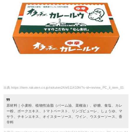
出典:
https://item.rakuten.co.jp/rakuten24/e511410h/?s-id=review_PC_il_item_01
原材料｜小麦粉、植物性油脂（パーム油、菜種油）、砂糖、食塩、カレ
ー粉、ポークエキス、トマトペースト、リンゴピューレ、しょうゆ、マ
サラ、チキンエキス、オイスターソース、ワイン、ウスターソース、香
辛料