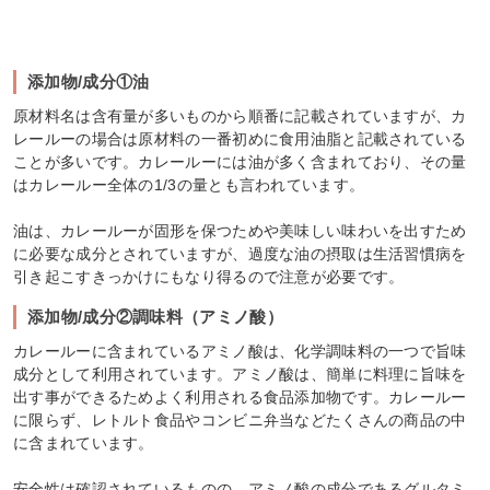
添加物/成分①油
原材料名は含有量が多いものから順番に記載されていますが、カ
レールーの場合は原材料の一番初めに食用油脂と記載されている
ことが多いです。カレールーには油が多く含まれており、その量
はカレールー全体の1/3の量とも言われています。
油は、カレールーが固形を保つためや美味しい味わいを出すため
に必要な成分とされていますが、過度な油の摂取は生活習慣病を
引き起こすきっかけにもなり得るので注意が必要です。
添加物/成分②調味料（アミノ酸）
カレールーに含まれているアミノ酸は、化学調味料の一つで旨味
成分として利用されています。アミノ酸は、簡単に料理に旨味を
出す事ができるためよく利用される食品添加物です。カレールー
に限らず、レトルト食品やコンビニ弁当などたくさんの商品の中
に含まれています。
安全性は確認されているものの、アミノ酸の成分であるグルタミ