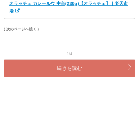
オラッチェ カレールウ 中辛(230g)【オラッチェ】｜楽天市
場
( 次のページへ続く )
1/4
続きを読む