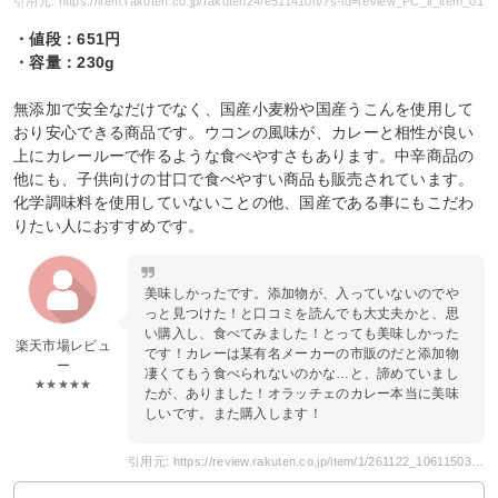
引用元: https://item.rakuten.co.jp/rakuten24/e511410h/?s-id=review_PC_il_item_01
・値段：651円
・容量：230g
無添加で安全なだけでなく、国産小麦粉や国産うこんを使用して
おり安心できる商品です。ウコンの風味が、カレーと相性が良い
上にカレールーで作るような食べやすさもあります。中辛商品の
他にも、子供向けの甘口で食べやすい商品も販売されています。
化学調味料を使用していないことの他、国産である事にもこだわ
りたい人におすすめです。
美味しかったです。添加物が、入っていないのでや
っと見つけた！と口コミを読んでも大丈夫かと、思
い購入し、食べてみました！とっても美味しかった
楽天市場レビュ
です！カレーは某有名メーカーの市販のだと添加物
ー
凄くてもう食べられないのかな…と、諦めていまし
★★★★★
たが、ありました！オラッチェのカレー本当に美味
しいです。また購入します！
引用元: https://review.rakuten.co.jp/item/1/261122_10611503/cpmj-iadvn-4svqg_1_150547129/?l2-id=review_PC_il_body_05