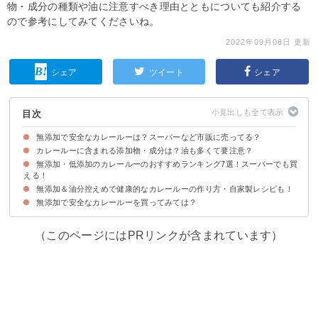
物・成分の種類や油に注意すべき理由とともについても紹介する
ので参考にしてみてくださいね。
2022年09月08日 更新
シェア
ツイート
シェア
目次
無添加で安全なカレールーは？スーパーなど市販に売ってる？
カレールーに含まれる添加物・成分は？油も多くて要注意？
無添加・低添加のカレールーのおすすめランキング7選！スーパーでも買
添加物/成分①油
添加物/成分②調味料（アミノ酸）
添加物/成分③カラメル色素
える！
無添加＆油分控えめで健康的なカレールーの作り方・自家製レシピも！
7位：オラッチェ カレールウ 中辛｜フルーツバスケット
6位：ベジテ (Vegete)｜シエル・ブルー
5位：ホテル用カレールー｜すぴなっつおら
4位：オーサワ スパイス香るカレールウ 中辛|オーサワ
3位：ファインカレーフレーク｜フードスナガ
2位：カレーの壺｜第3世界ショップ
1位：おうちでホッとカレールー｜成城石井
無添加で安全なカレールーを買ってみては？
材料
作り方・手順
（このページにはPRリンクが含まれています）