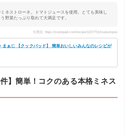
でミネストローネ。トマトジュースを使用。とても美味し
そう野菜たっぷり取れて大満足です。
引用元: https://cookpad.com/recipe/1197731/tsukurepos
y まぁじ 【クックパッド】 簡単おいしいみんなのレシピが
82件】簡単！コクのある本格ミネス