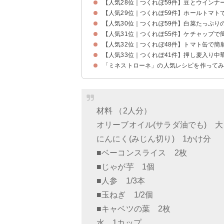
【人気28位｜つくれぽ59件】豆とウインナ
【人気29位｜つくれぽ59件】ホールトマト
【人気30位｜つくれぽ59件】白菜たっぷり
【人気31位｜つくれぽ55件】ケチャップで
【人気32位｜つくれぽ48件】トマト缶で簡
【人気33位｜つくれぽ41件】押し麦入り中
「ミネストローネ」の人気レシピを作って
材料 （2人分）
オリーブオイル(サラダ油でも) 大
にんにく(みじん切り) 1かけ分
■ベーコンスライス 2枚
■じゃが芋 1個
■人参 1/3本
■玉ねぎ 1/2個
■キャベツの葉 2枚
水 1カップ