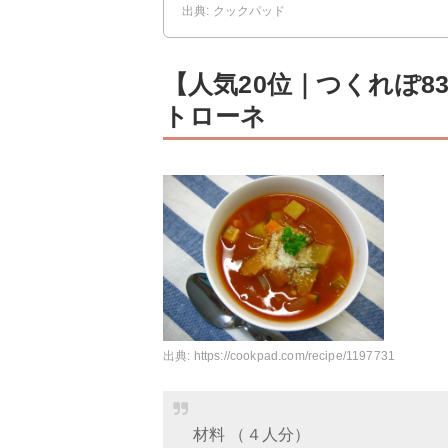
出典: クックパッド
【人気20位｜つくれぽ
トローネ
出典:
https://cookpad.com/recipe/1197731
材料 （４人分）