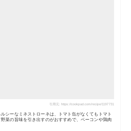
ｃ
引用元: https://cookpad.com/recipe/1197731
ヘルシーなミネストローネは、トマト缶がなくてもトマト
て野菜の旨味を引き出すのがおすすめで、ベーコンや鶏肉