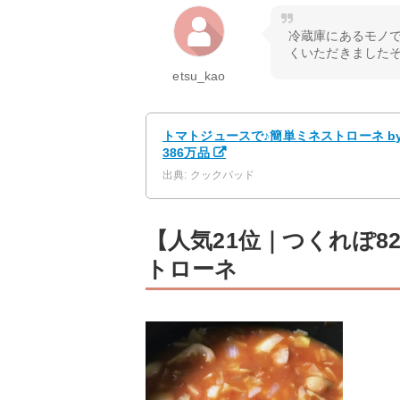
冷蔵庫にあるモノ
くいただきました
etsu_kao
トマトジュースで♪簡単ミネストローネ b
386万品
出典: クックパッド
【人気21位｜つくれぽ
トローネ