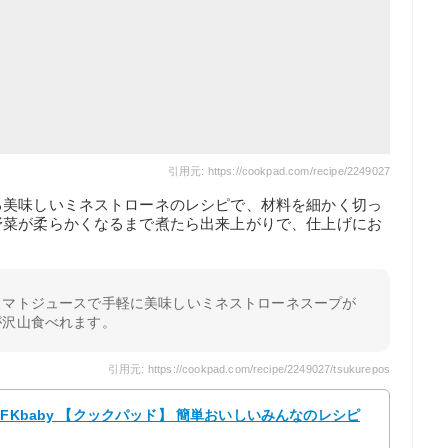
引用元: https://cookpad.com/recipe/2249027
る美味しいミネストローネのレシピで、材料を細かく切っ
野菜が柔らかくなるまで煮たら出来上がりで、仕上げにお
トマトジュースで手軽に美味しいミネストローネスープが
が沢山食べれます。
引用元: https://cookpad.com/recipe/2249027/tsukurepos
FKbaby 【クックパッド】 簡単おいしいみんなのレシピ