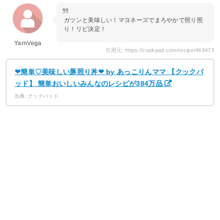
ガツンと美味しい！マヨネーズでまろやかで照り照
り！リピ決定！
YarnVega
引用元: https://cookpad.com/recipe/469473
❤簡単♡美味しい豚照り丼❤ by あっこりんママ 【クックパ
ッド】 簡単おいしいみんなのレシピが384万品
出典: クックパッド