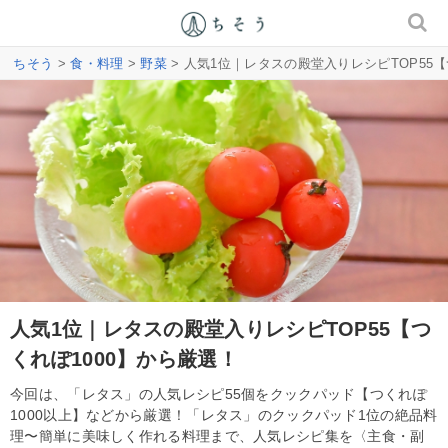
ちそう
>
食・料理
>
野菜
> 人気1位｜レタスの殿堂入りレシピTOP55【
人気1位｜レタスの殿堂入りレシピTOP55【つ
くれぽ1000】から厳選！
今回は、「レタス」の人気レシピ55個をクックパッド【つくれぽ
1000以上】などから厳選！「レタス」のクックパッド1位の絶品料
理〜簡単に美味しく作れる料理まで、人気レシピ集を〈主食・副