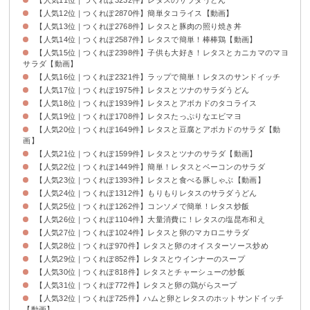
【人気12位｜つくれぽ2870件】簡単タコライス【動画】
【人気13位｜つくれぽ2768件】レタスと豚肉の照り焼き丼
【人気14位｜つくれぽ2587件】レタスで簡単！棒棒鶏【動画】
【人気15位｜つくれぽ2398件】子供も大好き！レタスとカニカマのマヨ
サラダ【動画】
【人気16位｜つくれぽ2321件】ラップで簡単！レタスのサンドイッチ
【人気17位｜つくれぽ1975件】レタスとツナのサラダうどん
【人気18位｜つくれぽ1939件】レタスとアボカドのタコライス
【人気19位｜つくれぽ1708件】レタスたっぷりなエビマヨ
【人気20位｜つくれぽ1649件】レタスと豆腐とアボカドのサラダ【動
画】
【人気21位｜つくれぽ1599件】レタスとツナのサラダ【動画】
【人気22位｜つくれぽ1449件】簡単！レタスとベーコンのサラダ
【人気23位｜つくれぽ1393件】レタスと食べる豚しゃぶ【動画】
【人気24位｜つくれぽ1312件】もりもりレタスのサラダうどん
【人気25位｜つくれぽ1262件】コンソメで簡単！レタス炒飯
【人気26位｜つくれぽ1104件】大量消費に！レタスの塩昆布和え
【人気27位｜つくれぽ1024件】レタスと卵のマカロニサラダ
【人気28位｜つくれぽ970件】レタスと卵のオイスターソース炒め
【人気29位｜つくれぽ852件】レタスとウインナーのスープ
【人気30位｜つくれぽ818件】レタスとチャーシューの炒飯
【人気31位｜つくれぽ772件】レタスと卵の鶏がらスープ
【人気32位｜つくれぽ725件】ハムと卵とレタスのホットサンドイッチ
【動画】