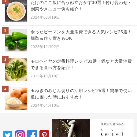
1
たけのこご飯に合う献立おかず30選！付け合わせ・
副菜やメニュー例も紹介！
2024年03月19日
2
余ったピーマンを大量消費できる人気レシピ25選！
簡単＆作り置きもOK！
2023年12月02日
3
モロヘイヤの定番料理レシピ33選！鍋など大量消費
できる食べ方を紹介！
2023年10月10日
4
玉ねぎのみじん切りの活用レシピ25選！簡単で使い
道に困った時におすすめ！
2024年04月10日