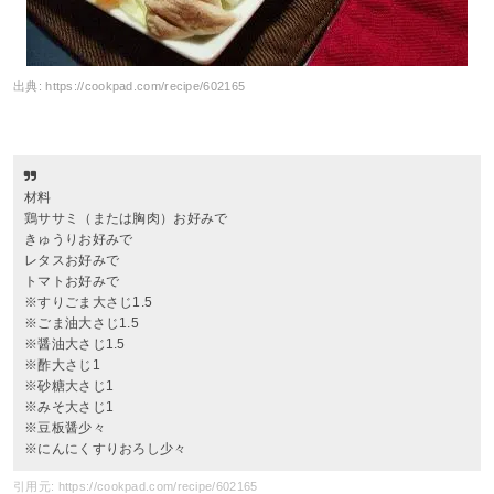
出典:
https://cookpad.com/recipe/602165
材料
鶏ササミ（または胸肉）お好みで
きゅうりお好みで
レタスお好みで
トマトお好みで
※すりごま大さじ1.5
※ごま油大さじ1.5
※醤油大さじ1.5
※酢大さじ1
※砂糖大さじ1
※みそ大さじ1
※豆板醤少々
※にんにくすりおろし少々
引用元: https://cookpad.com/recipe/602165