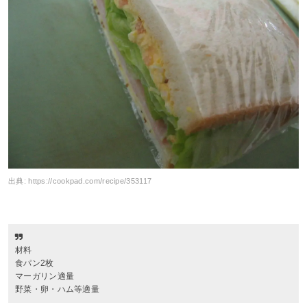
出典:
https://cookpad.com/recipe/353117
材料
食パン2枚
マーガリン適量
野菜・卵・ハム等適量