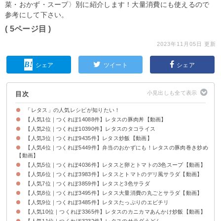
菜・おかず・スープ〉別に紹介します！大量消費にも使えるので
参考にして下さい。
( 5ページ目 )
2023年11月05日 更新
シェア
ツイート
シェア
目次
「レタス」の人気レシピが知りたい！
【人気1位｜つくれぽ14088件】レタスの豚肉丼【動画】
【人気2位｜つくれぽ10390件】レタスのタコライス
【人気3位｜つくれぽ9435件】レタス炒飯【動画】
【人気4位｜つくれぽ5449件】弁当のおかずにも！レタスの豚肉巻き炒め
【動画】
【人気5位｜つくれぽ4036件】レタスと卵とトマトの3色スープ【動画】
【人気6位｜つくれぽ3983件】レタスとトマトのデリ風サラダ【動画】
【人気7位｜つくれぽ3859件】レタスと3色サラダ
【人気8位｜つくれぽ3495件】レタス大量消費の丸ごとサラダ【動画】
【人気9位｜つくれぽ3485件】レタスたっぷりのエビチリ
【人気10位｜つくれぽ3365件】レタスのカニカマあんかけ炒飯【動画】
【人気11位｜つくれぽ3232件】レタスのサラダうどん