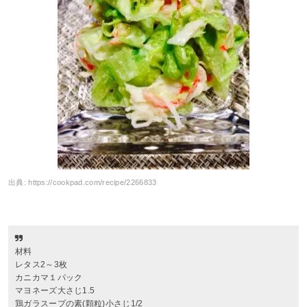
出典:
https://cookpad.com/recipe/2266833
材料
レタス2～3枚
カニカマ１パック
マヨネーズ大さじ1.5
鶏ガラスープの素(顆粒)小さじ1/2