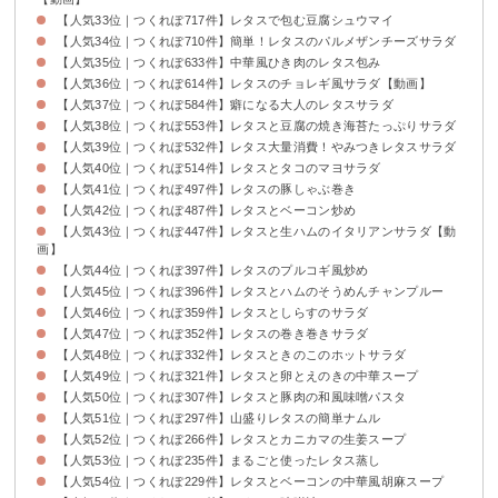
【人気33位｜つくれぽ717件】レタスで包む豆腐シュウマイ
【人気34位｜つくれぽ710件】簡単！レタスのパルメザンチーズサラダ
【人気35位｜つくれぽ633件】中華風ひき肉のレタス包み
【人気36位｜つくれぽ614件】レタスのチョレギ風サラダ【動画】
【人気37位｜つくれぽ584件】癖になる大人のレタスサラダ
【人気38位｜つくれぽ553件】レタスと豆腐の焼き海苔たっぷりサラダ
【人気39位｜つくれぽ532件】レタス大量消費！やみつきレタスサラダ
【人気40位｜つくれぽ514件】レタスとタコのマヨサラダ
【人気41位｜つくれぽ497件】レタスの豚しゃぶ巻き
【人気42位｜つくれぽ487件】レタスとベーコン炒め
【人気43位｜つくれぽ447件】レタスと生ハムのイタリアンサラダ【動
画】
【人気44位｜つくれぽ397件】レタスのプルコギ風炒め
【人気45位｜つくれぽ396件】レタスとハムのそうめんチャンプルー
【人気46位｜つくれぽ359件】レタスとしらすのサラダ
【人気47位｜つくれぽ352件】レタスの巻き巻きサラダ
【人気48位｜つくれぽ332件】レタスときのこのホットサラダ
【人気49位｜つくれぽ321件】レタスと卵とえのきの中華スープ
【人気50位｜つくれぽ307件】レタスと豚肉の和風味噌パスタ
【人気51位｜つくれぽ297件】山盛りレタスの簡単ナムル
【人気52位｜つくれぽ266件】レタスとカニカマの生姜スープ
【人気53位｜つくれぽ235件】まるごと使ったレタス蒸し
【人気54位｜つくれぽ229件】レタスとベーコンの中華風胡麻スープ