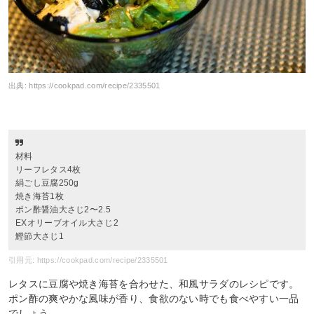
出典:
https://cookpad.com/recipe/2335501
材料
リーフレタス4枚
絹ごし豆腐250g
焼き海苔1枚
ポン酢醤油大さじ2〜2.5
EXオリーブオイル大さじ2
鰹節大さじ1
引用元: https://cookpad.com/recipe/2335501
レタスに豆腐や焼き海苔を合わせた、和風サラダのレシピです。
ポン酢の爽やかな風味が香り、食欲のない時でも食べやすい一品
でしょう。