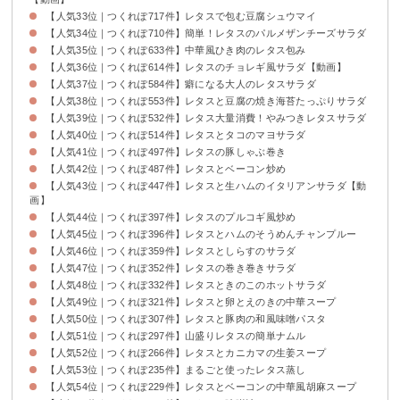
【人気33位｜つくれぽ717件】レタスで包む豆腐シュウマイ
【人気34位｜つくれぽ710件】簡単！レタスのパルメザンチーズサラダ
【人気35位｜つくれぽ633件】中華風ひき肉のレタス包み
【人気36位｜つくれぽ614件】レタスのチョレギ風サラダ【動画】
【人気37位｜つくれぽ584件】癖になる大人のレタスサラダ
【人気38位｜つくれぽ553件】レタスと豆腐の焼き海苔たっぷりサラダ
【人気39位｜つくれぽ532件】レタス大量消費！やみつきレタスサラダ
【人気40位｜つくれぽ514件】レタスとタコのマヨサラダ
【人気41位｜つくれぽ497件】レタスの豚しゃぶ巻き
【人気42位｜つくれぽ487件】レタスとベーコン炒め
【人気43位｜つくれぽ447件】レタスと生ハムのイタリアンサラダ【動
画】
【人気44位｜つくれぽ397件】レタスのプルコギ風炒め
【人気45位｜つくれぽ396件】レタスとハムのそうめんチャンプルー
【人気46位｜つくれぽ359件】レタスとしらすのサラダ
【人気47位｜つくれぽ352件】レタスの巻き巻きサラダ
【人気48位｜つくれぽ332件】レタスときのこのホットサラダ
【人気49位｜つくれぽ321件】レタスと卵とえのきの中華スープ
【人気50位｜つくれぽ307件】レタスと豚肉の和風味噌パスタ
【人気51位｜つくれぽ297件】山盛りレタスの簡単ナムル
【人気52位｜つくれぽ266件】レタスとカニカマの生姜スープ
【人気53位｜つくれぽ235件】まるごと使ったレタス蒸し
【人気54位｜つくれぽ229件】レタスとベーコンの中華風胡麻スープ