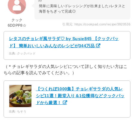
簡単に美味しいドレッシングが出来ました♪レタスと
海苔をちぎって完成◎
クック
引用元: https://cookpad.com/recipe/3920536
6DDPP8☆
レタスのチョレギ風サラダ♡ by Susie845 【クックパッ
ド】 簡単おいしいみんなのレシピが344万品
出典: クックパッド
（＊チョレギサラダの人気レシピについて詳しく知りたい方はこ
ちらの記事を読んでみてください。）
【つくれぽ1000集】チョレギサラダの人気レ
シピ11選！殿堂入り＆1位獲得などクックパッ
ドから厳選！
出典: ちそう