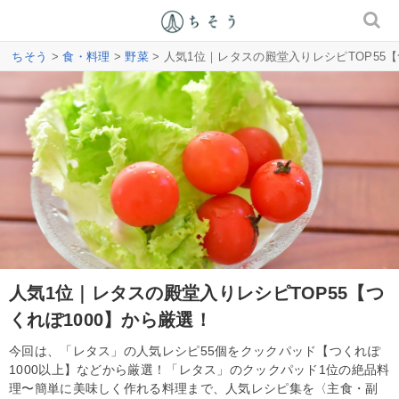
ちそう
>
食・料理
>
野菜
> 人気1位｜レタスの殿堂入りレシピTOP55【
人気1位｜レタスの殿堂入りレシピTOP55【つ
くれぽ1000】から厳選！
今回は、「レタス」の人気レシピ55個をクックパッド【つくれぽ
1000以上】などから厳選！「レタス」のクックパッド1位の絶品料
理〜簡単に美味しく作れる料理まで、人気レシピ集を〈主食・副