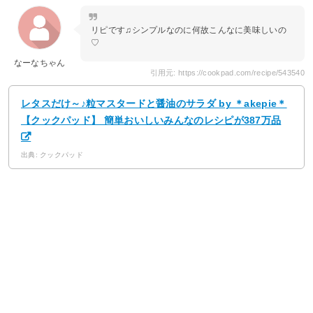
リピです♫シンプルなのに何故こんなに美味しいの
♡
なーなちゃん
引用元: https://cookpad.com/recipe/543540
レタスだけ～♪粒マスタードと醤油のサラダ by ＊akepie＊
【クックパッド】 簡単おいしいみんなのレシピが387万品
出典: クックパッド