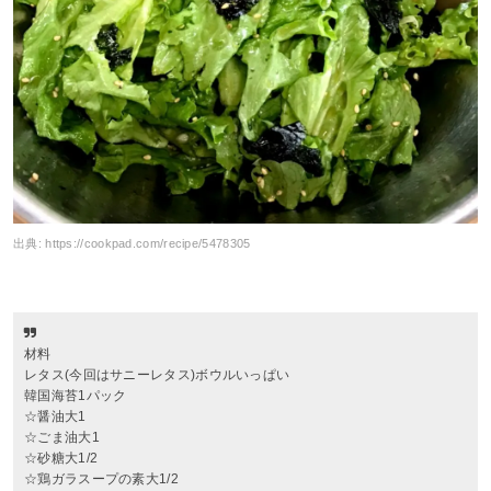
出典:
https://cookpad.com/recipe/5478305
材料
レタス(今回はサニーレタス)ボウルいっぱい
韓国海苔1パック
☆醤油大1
☆ごま油大1
☆砂糖大1/2
☆鶏ガラスープの素大1/2