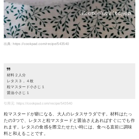
出典:
https://cookpad.com/recipe/543540
材料２人分
レタス３，４枚
粒マスタード小さじ１
醤油小さじ１
引用元: https://cookpad.com/recipe/543540
粒マスタードが癖になる、大人のレタスサラダです。材料はたっ
たの3つで、レタスと粒マスタードと醤油さえあればすぐにでも作
れます。レタスの食感を際立たせたい時には、食べる直前に調味
料と和えることです。