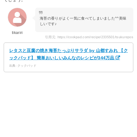
海苔の香りがよく一気に食べてしまいました^^美味
しいです♪
tikariri
引用元: https://cookpad.com/recipe/2335501/tsukurepos
レタスと豆腐の焼き海苔たっぷりサラダ by 山都すみれ 【ク
ックパッド】 簡単おいしいみんなのレシピが344万品
出典: クックパッド