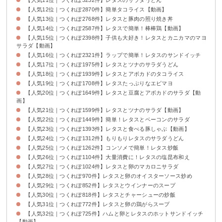
【人気12位｜つくれぽ2870件】簡単タコライス【動画】
【人気13位｜つくれぽ2768件】レタスと豚肉の照り焼き丼
【人気14位｜つくれぽ2587件】レタスで簡単！棒棒鶏【動画】
【人気15位｜つくれぽ2398件】子供も大好き！レタスとカニカマのマヨ
サラダ【動画】
【人気16位｜つくれぽ2321件】ラップで簡単！レタスのサンドイッチ
【人気17位｜つくれぽ1975件】レタスとツナのサラダうどん
【人気18位｜つくれぽ1939件】レタスとアボカドのタコライス
【人気19位｜つくれぽ1708件】レタスたっぷりなエビマヨ
【人気20位｜つくれぽ1649件】レタスと豆腐とアボカドのサラダ【動
画】
【人気21位｜つくれぽ1599件】レタスとツナのサラダ【動画】
【人気22位｜つくれぽ1449件】簡単！レタスとベーコンのサラダ
【人気23位｜つくれぽ1393件】レタスと食べる豚しゃぶ【動画】
【人気24位｜つくれぽ1312件】もりもりレタスのサラダうどん
【人気25位｜つくれぽ1262件】コンソメで簡単！レタス炒飯
【人気26位｜つくれぽ1104件】大量消費に！レタスの塩昆布和え
【人気27位｜つくれぽ1024件】レタスと卵のマカロニサラダ
【人気28位｜つくれぽ970件】レタスと卵のオイスターソース炒め
【人気29位｜つくれぽ852件】レタスとウインナーのスープ
【人気30位｜つくれぽ818件】レタスとチャーシューの炒飯
【人気31位｜つくれぽ772件】レタスと卵の鶏がらスープ
【人気32位｜つくれぽ725件】ハムと卵とレタスのホットサンドイッチ
【動画】