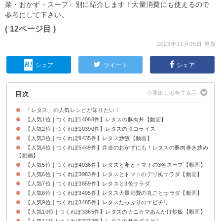
菜・おかず・スープ〉別に紹介します！大量消費にも使えるので
参考にして下さい。
( 12ページ目 )
2023年11月05日 更新
シェア
ツイート
シェア
目次
「レタス」の人気レシピが知りたい！
【人気1位｜つくれぽ14088件】レタスの豚肉丼【動画】
【人気2位｜つくれぽ10390件】レタスのタコライス
【人気3位｜つくれぽ9435件】レタス炒飯【動画】
【人気4位｜つくれぽ5449件】弁当のおかずにも！レタスの豚肉巻き炒め
【動画】
【人気5位｜つくれぽ4036件】レタスと卵とトマトの3色スープ【動画】
【人気6位｜つくれぽ3983件】レタスとトマトのデリ風サラダ【動画】
【人気7位｜つくれぽ3859件】レタスと3色サラダ
【人気8位｜つくれぽ3495件】レタス大量消費の丸ごとサラダ【動画】
【人気9位｜つくれぽ3485件】レタスたっぷりのエビチリ
【人気10位｜つくれぽ3365件】レタスのカニカマあんかけ炒飯【動画】
【人気11位｜つくれぽ3232件】レタスのサラダうどん