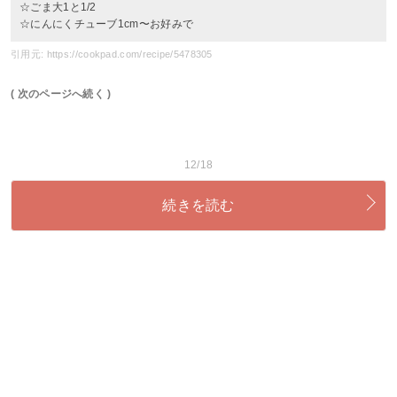
☆ごま大1と1/2
☆にんにくチューブ1cm〜お好みで
引用元: https://cookpad.com/recipe/5478305
( 次のページへ続く )
12/18
続きを読む