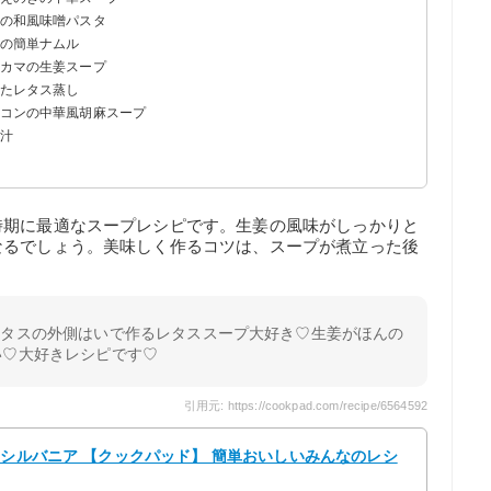
肉の和風味噌パスタ
スの簡単ナムル
ニカマの生姜スープ
ったレタス蒸し
ーコンの中華風胡麻スープ
噌汁
時期に最適なスープレシピです。生姜の風味がしっかりと
なるでしょう。美味しく作るコツは、スープが煮立った後
レタスの外側はいで作るレタススープ大好き♡生姜がほんの
い♡大好きレシピです♡
引用元: https://cookpad.com/recipe/6564592
 シルバニア 【クックパッド】 簡単おいしいみんなのレシ