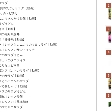
サラダ
2
消費の丸ごとサラダ【動画】
ぷりのエビチリ
カニカマあんかけ炒飯【動画】
サラダうどん
ライス【動画】
3
豚肉の照り焼き丼
簡単！棒棒鶏【動画】
好き！レタスとカニカマのマヨサラダ【動画】
簡単！レタスのサンドイッチ
4
ツナのサラダうどん
アボカドのタコライス
っぷりなエビマヨ
豆腐とアボカドのサラダ【動画】
5
ツナのサラダ【動画】
タスとベーコンのサラダ
食べる豚しゃぶ【動画】
レタスのサラダうどん
6
で簡単！レタス炒飯
に！レタスの塩昆布和え
卵のマカロニサラダ