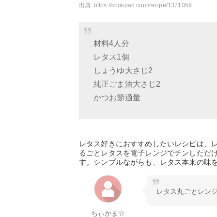
出典:
https://cookpad.com/recipe/1371059
材料4人分
レタス1個
しょうゆ大さじ2
純正ごま油大さじ2
かつお節適量
レタス好きにおすすめしたいレシピは、
るごとレタスを電子レンジでチンしただ
す。シンプルながらも、レタス本来の味
レタス丸ごとレン
ちぃかま☆