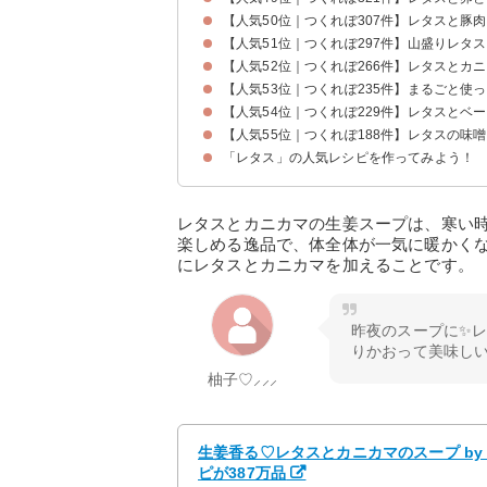
【人気50位｜つくれぽ307件】レタスと豚
【人気51位｜つくれぽ297件】山盛りレタ
【人気52位｜つくれぽ266件】レタスとカ
【人気53位｜つくれぽ235件】まるごと使
【人気54位｜つくれぽ229件】レタスとベ
【人気55位｜つくれぽ188件】レタスの味
「レタス」の人気レシピを作ってみよう！
レタスとカニカマの生姜スープは、寒い
楽しめる逸品で、体全体が一気に暖かく
にレタスとカニカマを加えることです。
昨夜のスープに✨
りかおって美味し
柚子♡⸝⸝⸝
生姜香る♡レタスとカニカマのスープ by
ピが387万品