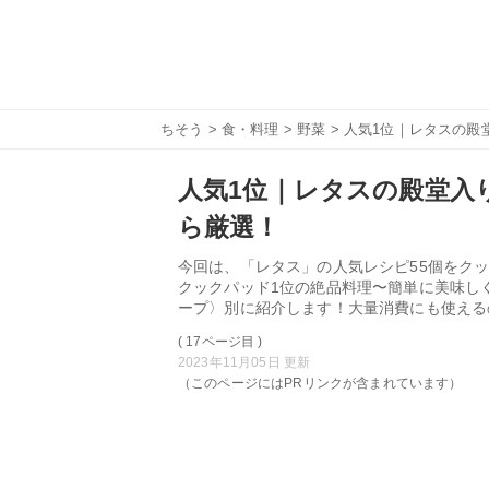
ちそう
>
食・料理
>
野菜
> 人気1位｜レタスの殿堂
人気1位｜レタスの殿堂入り
ら厳選！
今回は、「レタス」の人気レシピ55個をクッ
クックパッド1位の絶品料理〜簡単に美味し
ープ〉別に紹介します！大量消費にも使える
( 17ページ目 )
2023年11月05日 更新
（このページにはPRリンクが含まれています）