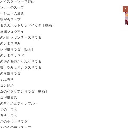
のオイスターソース炒め
インナーのスープ
7
ャーシューの炒飯
の鶏がらスープ
レタスのホットサンドイッチ【動画】
む豆腐シュウマイ
スのパルメザンチーズサラダ
肉のレタス包み
ョレギ風サラダ【動画】
人のレタスサラダ
腐の焼き海苔たっぷりサラダ
消費！やみつきレタスサラダ
コのマヨサラダ
しゃぶ巻き
ーコン炒め
ハムのイタリアンサラダ【動画】
ルコギ風炒め
ムのそうめんチャンプルー
らすのサラダ
き巻きサラダ
のこのホットサラダ
とえのきの中華スープ