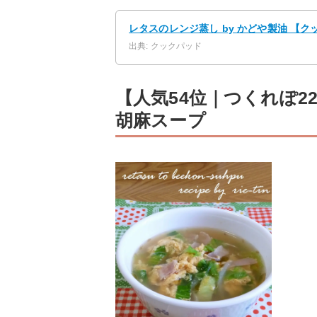
レタスのレンジ蒸し by かどや製油 【
出典: クックパッド
【人気54位｜つくれぽ2
胡麻スープ