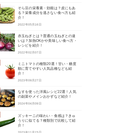
そら豆の栄養素・効能は？皮にもあ
る？栄養成分を逃さない食べ方も紹
介！
2022年05月16日
赤玉ねぎとは？普通の玉ねぎとの違
いは？加熱OKかや美味しい食べ方・
レシピを紹介！
2022年02月07日
ミニトマトの種類20選！甘い・糖度
順に育てやすい人気品種なども紹
介！
2023年09月27日
なすを使った洋風レシピ22選！人気
の副菜やメインおかずなど紹介！
2024年04月09日
ズッキーニの味わい・食感は？きゅ
うりに似てる？種類別で比較して紹
介！
2023年11月15日