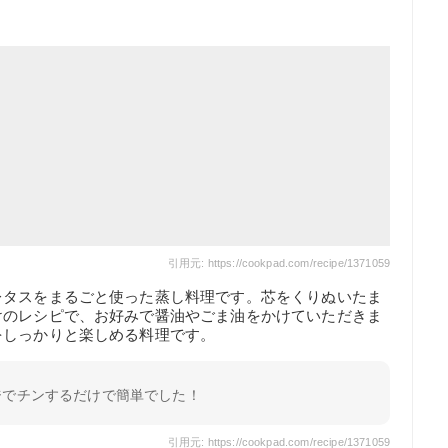
引用元: https://cookpad.com/recipe/1371059
レタスをまるごと使った蒸し料理です。芯をくりぬいたま
けのレシピで、お好みで醤油やごま油をかけていただきま
をしっかりと楽しめる料理です。
ジでチンするだけで簡単でした！
引用元: https://cookpad.com/recipe/1371059