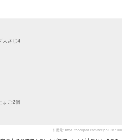
グ大さじ4
たまご2個
引用元: https://cookpad.com/recipe/6287100