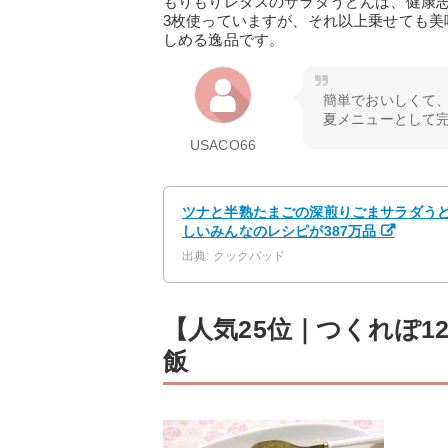
もりもりレタスのサラダうどんは、健康
3枚使っていますが、それ以上乗せても
しめる逸品です。
簡単でおいしくて
夏メニューとして完璧
USACO66
ツナと半熟たまごの深煎りごまサラダうどん
しいみんなのレシピが387万品
出典: クックパッド
【人気25位｜つくれぽ1
飯