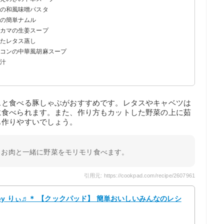
肉の和風味噌パスタ
スの簡単ナムル
ニカマの生姜スープ
ったレタス蒸し
ーコンの中華風胡麻スープ
噌汁
スと食べる豚しゃぶがおすすめです。レタスやキャベツは
に食べられます。また、作り方もカットした野菜の上に茹
も作りやすいでしょう。
もお肉と一緒に野菜をモリモリ食べます。
引用元: https://cookpad.com/recipe/2607961
y りぃ♬＊ 【クックパッド】 簡単おいしいみんなのレシ