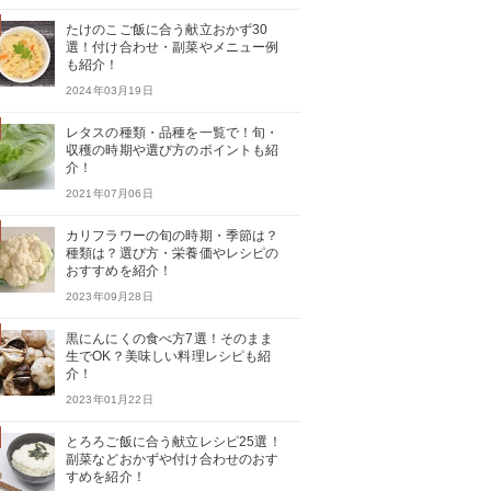
たけのこご飯に合う献立おかず30
選！付け合わせ・副菜やメニュー例
も紹介！
2024年03月19日
レタスの種類・品種を一覧で！旬・
収穫の時期や選び方のポイントも紹
介！
2021年07月06日
カリフラワーの旬の時期・季節は？
種類は？選び方・栄養価やレシピの
おすすめを紹介！
2023年09月28日
黒にんにくの食べ方7選！そのまま
生でOK？美味しい料理レシピも紹
介！
2023年01月22日
とろろご飯に合う献立レシピ25選！
副菜などおかずや付け合わせのおす
すめを紹介！