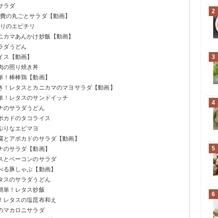
サラダ
2
消費の丸ごとサラダ【動画】
ぷりのエビチリ
カニカマあんかけ炒飯【動画】
サラダうどん
ライス【動画】
3
豚肉の照り焼き丼
簡単！棒棒鶏【動画】
好き！レタスとカニカマのマヨサラダ【動画】
簡単！レタスのサンドイッチ
4
ツナのサラダうどん
アボカドのタコライス
っぷりなエビマヨ
豆腐とアボカドのサラダ【動画】
5
ツナのサラダ【動画】
タスとベーコンのサラダ
食べる豚しゃぶ【動画】
レタスのサラダうどん
で簡単！レタス炒飯
6
に！レタスの塩昆布和え
卵のマカロニサラダ