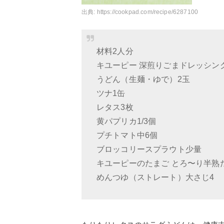
出典:
https://cookpad.com/recipe/6287100
材料2人分
キユーピー 深煎りごまドレッシン
うどん（生麺・ゆで）2玉
ツナ1缶
レタス3枚
黄パプリカ1/3個
プチトマト中6個
ブロッコリースプラウト少量
キユーピーのたまご とろ〜り半熟
めんつゆ（ストレート）大さじ4