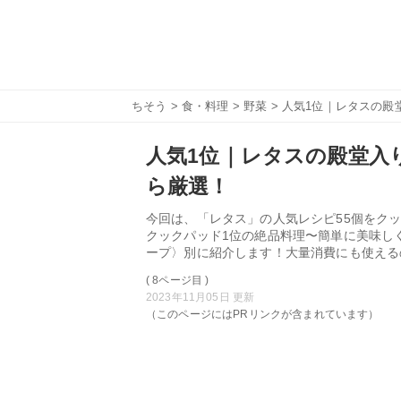
ちそう
>
食・料理
>
野菜
> 人気1位｜レタスの殿堂
人気1位｜レタスの殿堂入り
ら厳選！
今回は、「レタス」の人気レシピ55個をクッ
クックパッド1位の絶品料理〜簡単に美味し
ープ〉別に紹介します！大量消費にも使える
( 8ページ目 )
2023年11月05日 更新
（このページにはPRリンクが含まれています）