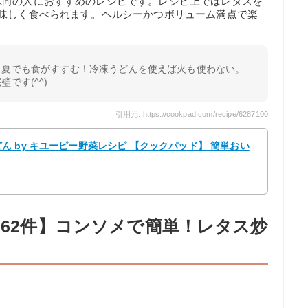
志向の人におすすめのレシピです。レシピ上ではレタスを
美味しく食べられます。ヘルシーかつボリューム満点で楽
、夏でも食がすすむ！冷凍うどんを使えば火も使わない。
です(^^)
引用元: https://cookpad.com/recipe/6287100
 by キユーピー野菜レシピ 【クックパッド】 簡単おい
262件】コンソメで簡単！レタス炒