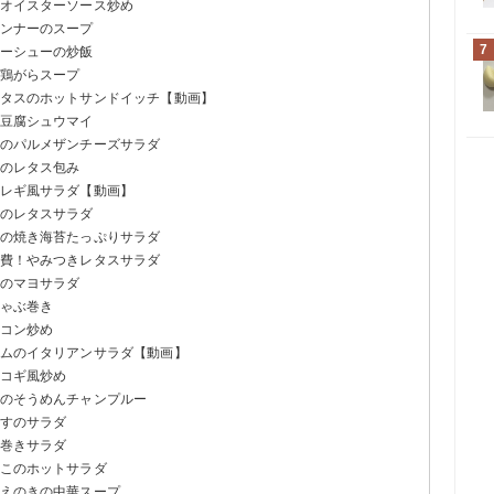
のオイスターソース炒め
インナーのスープ
7
ャーシューの炒飯
の鶏がらスープ
レタスのホットサンドイッチ【動画】
む豆腐シュウマイ
スのパルメザンチーズサラダ
肉のレタス包み
ョレギ風サラダ【動画】
人のレタスサラダ
腐の焼き海苔たっぷりサラダ
消費！やみつきレタスサラダ
コのマヨサラダ
しゃぶ巻き
ーコン炒め
ハムのイタリアンサラダ【動画】
ルコギ風炒め
ムのそうめんチャンプルー
らすのサラダ
き巻きサラダ
のこのホットサラダ
とえのきの中華スープ