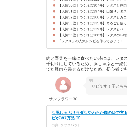
【人気50位｜つくれぽ307件】レタスと豚
【人気51位｜つくれぽ297件】山盛りレタ
【人気52位｜つくれぽ266件】レタスとカ
【人気53位｜つくれぽ235件】まるごと使
【人気54位｜つくれぽ229件】レタスとベ
【人気55位｜つくれぽ188件】レタスの味
「レタス」の人気レシピを作ってみよう！
肉と野菜を一緒に食べたい時には、レタ
千切りにしているため、豚しゃぶと一緒
でた豚肉を乗せるだけなため、初心者で
リピです！子ども
サンフラワー30
♡豚しゃぶサラダ♡やわらか肉のゆで方 b
ピが387万品
出典: クックパッド