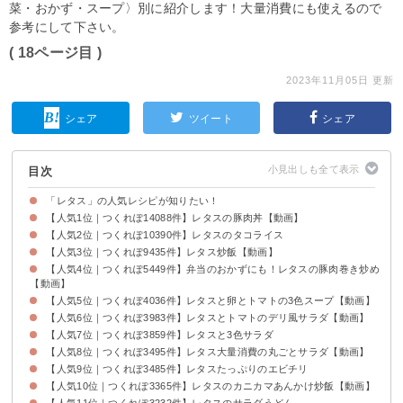
菜・おかず・スープ〉別に紹介します！大量消費にも使えるので
参考にして下さい。
( 18ページ目 )
2023年11月05日 更新
シェア
ツイート
シェア
目次
「レタス」の人気レシピが知りたい！
【人気1位｜つくれぽ14088件】レタスの豚肉丼【動画】
【人気2位｜つくれぽ10390件】レタスのタコライス
【人気3位｜つくれぽ9435件】レタス炒飯【動画】
【人気4位｜つくれぽ5449件】弁当のおかずにも！レタスの豚肉巻き炒め
【動画】
【人気5位｜つくれぽ4036件】レタスと卵とトマトの3色スープ【動画】
【人気6位｜つくれぽ3983件】レタスとトマトのデリ風サラダ【動画】
【人気7位｜つくれぽ3859件】レタスと3色サラダ
【人気8位｜つくれぽ3495件】レタス大量消費の丸ごとサラダ【動画】
【人気9位｜つくれぽ3485件】レタスたっぷりのエビチリ
【人気10位｜つくれぽ3365件】レタスのカニカマあんかけ炒飯【動画】
【人気11位｜つくれぽ3232件】レタスのサラダうどん