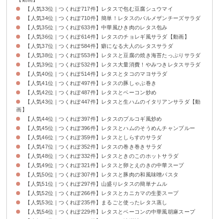
【人気33位｜つくれぽ717件】レタスで包む豆腐シュウマイ
【人気34位｜つくれぽ710件】簡単！レタスのパルメザンチーズサラダ
【人気35位｜つくれぽ633件】中華風ひき肉のレタス包み
【人気36位｜つくれぽ614件】レタスのチョレギ風サラダ【動画】
【人気37位｜つくれぽ584件】癖になる大人のレタスサラダ
【人気38位｜つくれぽ553件】レタスと豆腐の焼き海苔たっぷりサラダ
【人気39位｜つくれぽ532件】レタス大量消費！やみつきレタスサラダ
【人気40位｜つくれぽ514件】レタスとタコのマヨサラダ
【人気41位｜つくれぽ497件】レタスの豚しゃぶ巻き
【人気42位｜つくれぽ487件】レタスとベーコン炒め
【人気43位｜つくれぽ447件】レタスと生ハムのイタリアンサラダ【動
画】
【人気44位｜つくれぽ397件】レタスのプルコギ風炒め
【人気45位｜つくれぽ396件】レタスとハムのそうめんチャンプルー
【人気46位｜つくれぽ359件】レタスとしらすのサラダ
【人気47位｜つくれぽ352件】レタスの巻き巻きサラダ
【人気48位｜つくれぽ332件】レタスときのこのホットサラダ
【人気49位｜つくれぽ321件】レタスと卵とえのきの中華スープ
【人気50位｜つくれぽ307件】レタスと豚肉の和風味噌パスタ
【人気51位｜つくれぽ297件】山盛りレタスの簡単ナムル
【人気52位｜つくれぽ266件】レタスとカニカマの生姜スープ
【人気53位｜つくれぽ235件】まるごと使ったレタス蒸し
【人気54位｜つくれぽ229件】レタスとベーコンの中華風胡麻スープ