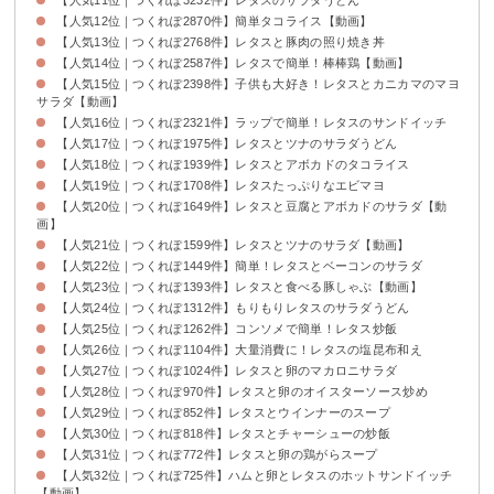
【人気12位｜つくれぽ2870件】簡単タコライス【動画】
【人気13位｜つくれぽ2768件】レタスと豚肉の照り焼き丼
【人気14位｜つくれぽ2587件】レタスで簡単！棒棒鶏【動画】
【人気15位｜つくれぽ2398件】子供も大好き！レタスとカニカマのマヨ
サラダ【動画】
【人気16位｜つくれぽ2321件】ラップで簡単！レタスのサンドイッチ
【人気17位｜つくれぽ1975件】レタスとツナのサラダうどん
【人気18位｜つくれぽ1939件】レタスとアボカドのタコライス
【人気19位｜つくれぽ1708件】レタスたっぷりなエビマヨ
【人気20位｜つくれぽ1649件】レタスと豆腐とアボカドのサラダ【動
画】
【人気21位｜つくれぽ1599件】レタスとツナのサラダ【動画】
【人気22位｜つくれぽ1449件】簡単！レタスとベーコンのサラダ
【人気23位｜つくれぽ1393件】レタスと食べる豚しゃぶ【動画】
【人気24位｜つくれぽ1312件】もりもりレタスのサラダうどん
【人気25位｜つくれぽ1262件】コンソメで簡単！レタス炒飯
【人気26位｜つくれぽ1104件】大量消費に！レタスの塩昆布和え
【人気27位｜つくれぽ1024件】レタスと卵のマカロニサラダ
【人気28位｜つくれぽ970件】レタスと卵のオイスターソース炒め
【人気29位｜つくれぽ852件】レタスとウインナーのスープ
【人気30位｜つくれぽ818件】レタスとチャーシューの炒飯
【人気31位｜つくれぽ772件】レタスと卵の鶏がらスープ
【人気32位｜つくれぽ725件】ハムと卵とレタスのホットサンドイッチ
【動画】