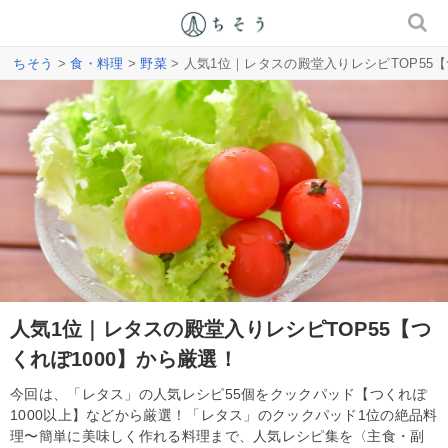
ちそう
>
食・料理
>
野菜
> 人気1位｜レタスの殿堂入りレシピTOP55【
人気1位｜レタスの殿堂入りレシピTOP55【つ
くれぽ1000】から厳選！
今回は、「レタス」の人気レシピ55個をクックパッド【つくれぽ
1000以上】などから厳選！「レタス」のクックパッド1位の絶品料
理〜簡単に美味しく作れる料理まで、人気レシピ集を〈主食・副