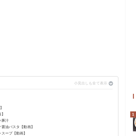
画】
画】
1
い豚汁
ク醤油パスタ【動画】
ンスープ【動画】