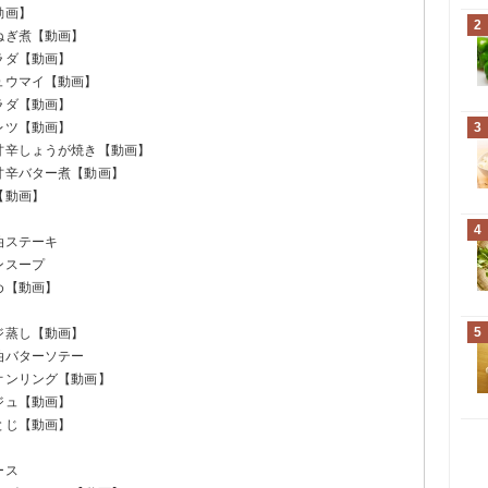
動画】
2
ねぎ煮【動画】
ラダ【動画】
ュウマイ【動画】
ラダ【動画】
レツ【動画】
3
甘辛しょうが焼き【動画】
甘辛バター煮【動画】
【動画】
】
4
油ステーキ
ンスープ
め【動画】
5
ジ蒸し【動画】
油バターソテー
オンリング【動画】
ジュ【動画】
とじ【動画】
ース