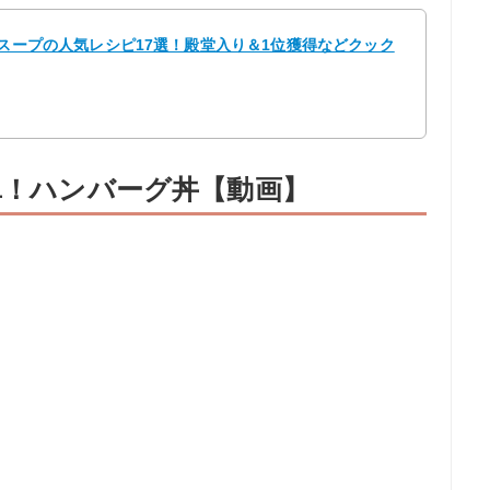
ンスープの人気レシピ17選！殿堂入り＆1位獲得などクック
単！ハンバーグ丼【動画】