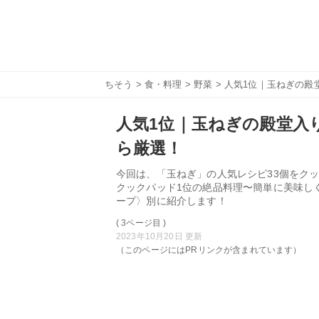
ちそう
>
食・料理
>
野菜
> 人気1位｜玉ねぎの殿堂
人気1位｜玉ねぎの殿堂入り
ら厳選！
今回は、「玉ねぎ」の人気レシピ33個をクッ
クックパッド1位の絶品料理〜簡単に美味し
ープ〉別に紹介します！
( 3ページ目 )
2023年10月20日 更新
（このページにはPRリンクが含まれています）