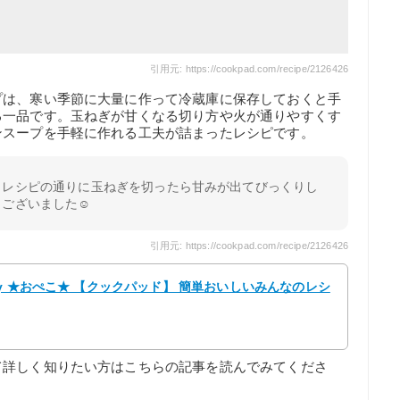
引用元: https://cookpad.com/recipe/2126426
プは、寒い季節に大量に作って冷蔵庫に保存しておくと手
る一品です。玉ねぎが甘くなる切り方や火が通りやすくす
ンスープを手軽に作れる工夫が詰まったレシピです。
。レシピの通りに玉ねぎを切ったら甘みが出てびっくりし
ございました☺️
引用元: https://cookpad.com/recipe/2126426
y ★おぺこ★ 【クックパッド】 簡単おいしいみんなのレシ
て詳しく知りたい方はこちらの記事を読んでみてくださ