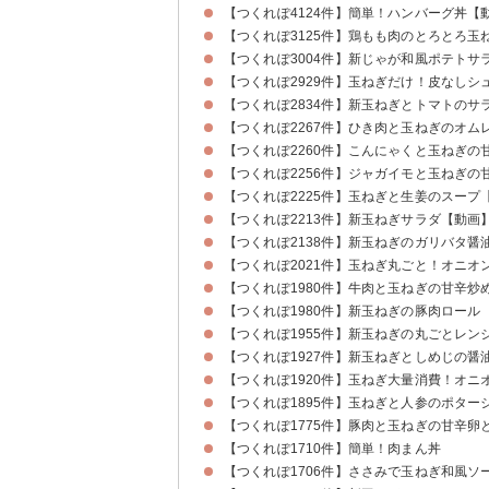
【つくれぽ4124件】簡単！ハンバーグ丼【
【つくれぽ3125件】鶏もも肉のとろとろ玉
【つくれぽ3004件】新じゃが和風ポテトサ
【つくれぽ2929件】玉ねぎだけ！皮なしシ
【つくれぽ2834件】新玉ねぎとトマトのサ
【つくれぽ2267件】ひき肉と玉ねぎのオム
【つくれぽ2260件】こんにゃくと玉ねぎの
【つくれぽ2256件】ジャガイモと玉ねぎの
【つくれぽ2225件】玉ねぎと生姜のスープ
【つくれぽ2213件】新玉ねぎサラダ【動画
【つくれぽ2138件】新玉ねぎのガリバタ醤
【つくれぽ2021件】玉ねぎ丸ごと！オニオ
【つくれぽ1980件】牛肉と玉ねぎの甘辛炒
【つくれぽ1980件】新玉ねぎの豚肉ロール
【つくれぽ1955件】新玉ねぎの丸ごとレン
【つくれぽ1927件】新玉ねぎとしめじの醤
【つくれぽ1920件】玉ねぎ大量消費！オニ
【つくれぽ1895件】玉ねぎと人参のポター
【つくれぽ1775件】豚肉と玉ねぎの甘辛卵
【つくれぽ1710件】簡単！肉まん丼
【つくれぽ1706件】ささみで玉ねぎ和風ソ