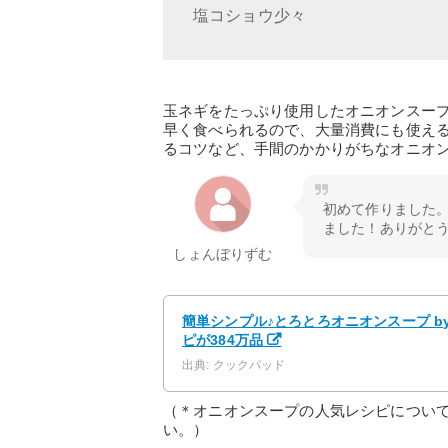
塩コショウ少々
玉ネギをたっぷり使用したオニオンスー
早く食べられるので、大量消費にも使え
るコツなど、手間のかかりがちなオニオ
初めて作りました
ました！ありがとう
しょんぼりずむ
簡単シンプル♪とろとろオニオンスープ b
ピが384万品
出典: クックパッド
（＊オニオンスープの人気レシピについ
い。）