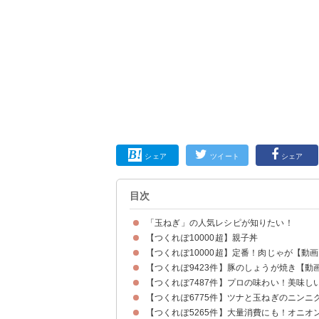
シェア
ツイート
シェア
目次
「玉ねぎ」の人気レシピが知りたい！
【つくれぽ10000超】親子丼
【つくれぽ10000超】定番！肉じゃが【動
【つくれぽ9423件】豚のしょうが焼き【動
【つくれぽ7487件】プロの味わい！美味し
【つくれぽ6775件】ツナと玉ねぎのニンニ
【つくれぽ5265件】大量消費にも！オニオ