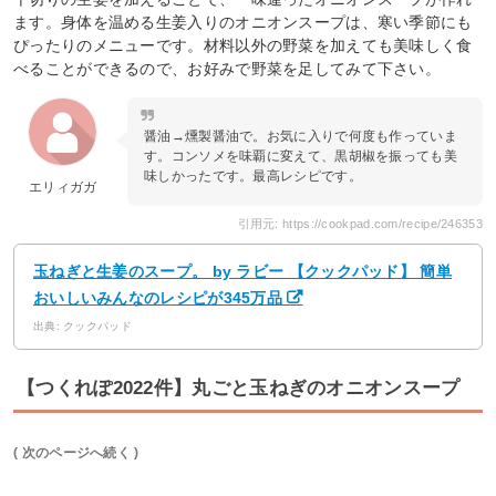
ます。身体を温める生姜入りのオニオンスープは、寒い季節にも
ぴったりのメニューです。材料以外の野菜を加えても美味しく食
べることができるので、お好みで野菜を足してみて下さい。
醤油→燻製醤油で。お気に入りで何度も作っていま
す。コンソメを味覇に変えて、黒胡椒を振っても美
味しかったです。最高レシピです。
エリィガガ
引用元: https://cookpad.com/recipe/246353
玉ねぎと生姜のスープ。 by ラビー 【クックパッド】 簡単
おいしいみんなのレシピが345万品
出典: クックパッド
【つくれぽ2022件】丸ごと玉ねぎのオニオンスープ
( 次のページへ続く )