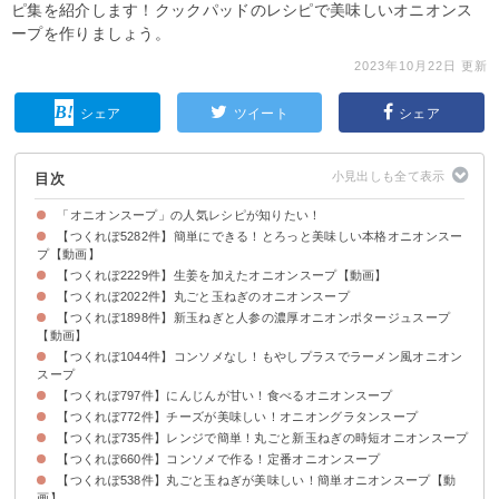
ピ集を紹介します！クックパッドのレシピで美味しいオニオンス
ープを作りましょう。
2023年10月22日 更新
シェア
ツイート
シェア
目次
「オニオンスープ」の人気レシピが知りたい！
【つくれぽ5282件】簡単にできる！とろっと美味しい本格オニオンスー
プ【動画】
【つくれぽ2229件】生姜を加えたオニオンスープ【動画】
【つくれぽ2022件】丸ごと玉ねぎのオニオンスープ
【つくれぽ1898件】新玉ねぎと人参の濃厚オニオンポタージュスープ
【動画】
【つくれぽ1044件】コンソメなし！もやしプラスでラーメン風オニオン
スープ
【つくれぽ797件】にんじんが甘い！食べるオニオンスープ
【つくれぽ772件】チーズが美味しい！オニオングラタンスープ
【つくれぽ735件】レンジで簡単！丸ごと新玉ねぎの時短オニオンスープ
【つくれぽ660件】コンソメで作る！定番オニオンスープ
【つくれぽ538件】丸ごと玉ねぎが美味しい！簡単オニオンスープ【動
画】