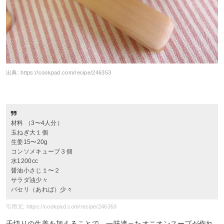
出典:
https://cookpad.com/recipe/246353
材料 （3〜4人分）
玉ねぎ大１個
生姜15〜20g
コンソメキューブ３個
水1200cc
醤油小さじ１〜２
サラダ油少々
パセリ（あれば）少々
引用元: https://cookpad.com/recipe/246353
千切りの生姜を加えることで、一味違ったオニオンスープが作れ