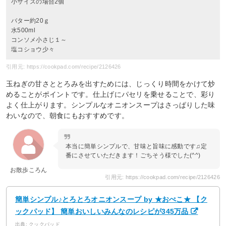
小サイズの場合2個
バター約20ｇ
水500ml
コンソメ小さじ１～
塩コショウ少々
引用元: https://cookpad.com/recipe/2126426
玉ねぎの甘さととろみを出すためには、じっくり時間をかけて炒
めることがポイントです。仕上げにパセリを乗せることで、彩り
よく仕上がります。シンプルなオニオンスープはさっぱりした味
わいなので、朝食にもおすすめです。
本当に簡単シンプルで、甘味と旨味に感動です♫定
番にさせていただきます！ごちそう様でした(^^)
お散歩ころん
引用元: https://cookpad.com/recipe/2126426
簡単シンプル♪とろとろオニオンスープ by ★おぺこ★ 【ク
ックパッド】 簡単おいしいみんなのレシピが345万品
出典: クックパッド