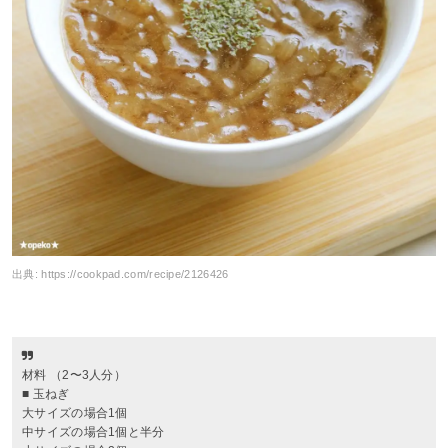
出典:
https://cookpad.com/recipe/2126426
材料 （2〜3人分）
■ 玉ねぎ
大サイズの場合1個
中サイズの場合1個と半分