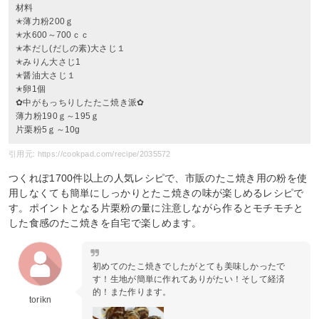
材料
✭薄力粉200ｇ
✭水600～700ｃｃ
✭本だし(だしの素)大さじ１
✭みりん大さじ1
✭醤油大さじ１
✭卵1個
✿中がもっちりしたたこ焼き派✿
薄力粉190ｇ～195ｇ
片栗粉5ｇ～10g
引用元: https://cookpad.com/recipe/2035572
つくれぽ1700件以上の人気レシピで、市販のたこ焼き用の粉を使
用しなくても簡単にしっかりとたこ焼きの味が楽しめるレシピで
す。ポイントとなる片栗粉の量に注意しながら作るとモチモチと
した食感のたこ焼きを自宅で楽しめます。
初めてのたこ焼きでしたがとても美味しかったで
す！生地が簡単に作れてありがたい！そして経済
的！また作ります。
torikn