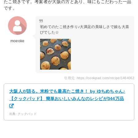
たこ焼きです。考案者が大阪の方とあり、味にもこだわった一品
です。
初めてのたこ焼き作り♪大満足の美味しさで娘も大喜
びでした☆
moeoke
引用元: https://cookpad.com/recipe/1464062
大阪人が語る。米粉でも最高たこ焼き！ by ゆちめちゃん♪
【クックパッド】 簡単おいしいみんなのレシピが344万品
出典: クックパッド