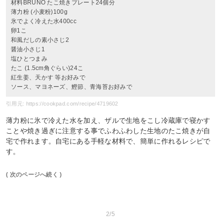
材料BRUNO たこ焼きプレート24個分
薄力粉 (小麦粉)100g
氷でよく冷えた水400cc
卵1こ
和風だしの素小さじ2
醤油小さじ1
塩ひとつまみ
たこ (1.5cm角ぐらい)24こ
紅生姜、天かす 等お好みで
ソース、マヨネーズ、鰹節、青海苔お好みで
引用元: https://cookpad.com/recipe/4719602
薄力粉に氷で冷えた水を加え、ザルで生地をこし冷蔵庫で寝かす
ことや焼き過ぎに注意する事でふわふわした生地のたこ焼きが自
宅で作れます。自宅にある手軽な材料で、簡単に作れるレシピで
す。
( 次のページへ続く )
2/5