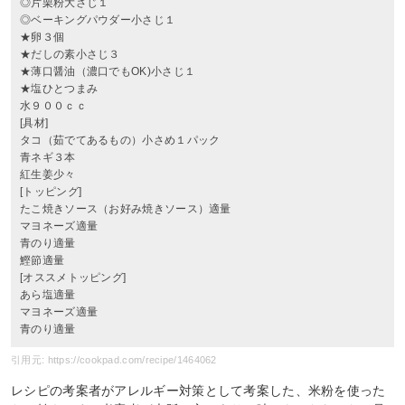
◎片栗粉大さじ１
◎ベーキングパウダー小さじ１
★卵３個
★だしの素小さじ３
★薄口醤油（濃口でもOK)小さじ１
★塩ひとつまみ
水９００ｃｃ
[具材]
タコ（茹でてあるもの）小さめ１パック
青ネギ３本
紅生姜少々
[トッピング]
たこ焼きソース（お好み焼きソース）適量
マヨネーズ適量
青のり適量
鰹節適量
[オススメトッピング]
あら塩適量
マヨネーズ適量
青のり適量
引用元: https://cookpad.com/recipe/1464062
レシピの考案者がアレルギー対策として考案した、米粉を使った