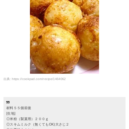
出典:
https://cookpad.com/recipe/1464062
材料５５個前後
[生地]
◎米粉（製菓用）２００ｇ
◎スキムミルク（無くてもOK)大さじ２