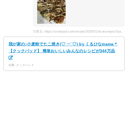
引用元: https://cookpad.com/recipe/2035572/tsukurepos?page=4
我が家の♪小麦粉でたこ焼き(♡˙︶˙♡) by くるひなmama＊
【クックパッド】 簡単おいしいみんなのレシピが344万品
出典: クックパッド