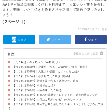
品料理～簡単に美味しく作れる料理まで、人気レシピ集を紹介し
ます。美味しいたこ焼きを作る方法を活用して家族で楽しみまし
ょう！
( 2ページ目 )
2023年10月11日 更新
シェア
ツイート
シェア
目次
「たこ焼き」の人気レシピが知りたい！
【つくれぽ3550件】小麦粉で作る！人気のたこ焼き【動画】
【つくれぽ3365件】大阪人が伝授！カリトロたこ焼き
【つくれぽ1774件】小麦粉でたこ焼き【動画】
【つくれぽ468件】卵焼き器で作る！四角いたこ焼き
【つくれぽ208件】米粉でたこ焼き
【つくれぽ240件】大阪の味！たこ焼き
【つくれぽ214件】お好みの具材でアレンジ！たこ焼きの基本レシピ
【つくれぽ142件】人気たこ焼きレシピ！外カリ中トロ
【つくれぽ135件】自宅でお店が楽しめる！キャベツと干しえびのたこ焼
き