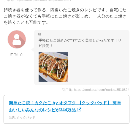
卵焼き器を使って作る、四角いたこ焼きのレシピです。自宅にた
こ焼き器がなくても手軽にたこ焼きが楽しめ、一人分のたこ焼き
を焼くことも可能です。
手軽にたこ焼きが(^^)すごく美味しかったです！リ
ピ決定！
mmiii☆
引用元: https://cookpad.com/recipe/3510824
簡単たこ焼！カクたこ by オタフク 【クックパッド】 簡単
おいしいみんなのレシピが344万品
出典: クックパッド