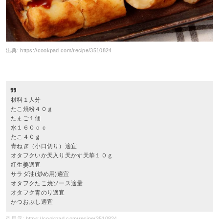
出典:
https://cookpad.com/recipe/3510824
材料１人分
たこ焼粉４０ｇ
たまご１個
水１６０ｃｃ
たこ４０ｇ
青ねぎ（小口切り）適宜
オタフクいか天入り天かす天華１０ｇ
紅生姜適宜
サラダ油(炒め用)適宜
オタフクたこ焼ソース適量
オタフク青のり適宜
かつおぶし適宜
引用元: https://cookpad.com/recipe/3510824