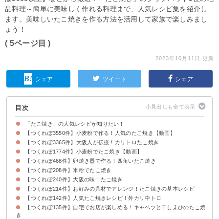
品料理～簡単に美味しく作れる料理まで、人気レシピ集を紹介し
ます。美味しいたこ焼きを作る方法を活用して家族で楽しみまし
ょう！
( 5ページ目 )
2023年10月11日 更新
シェア
ツイート
シェア
目次
「たこ焼き」の人気レシピが知りたい！
【つくれぽ3550件】小麦粉で作る！人気のたこ焼き【動画】
【つくれぽ3365件】大阪人が伝授！カリトロたこ焼き
【つくれぽ1774件】小麦粉でたこ焼き【動画】
【つくれぽ468件】卵焼き器で作る！四角いたこ焼き
【つくれぽ208件】米粉でたこ焼き
【つくれぽ240件】大阪の味！たこ焼き
【つくれぽ214件】お好みの具材でアレンジ！たこ焼きの基本レシピ
【つくれぽ142件】人気たこ焼きレシピ！外カリ中トロ
【つくれぽ135件】自宅でお店が楽しめる！キャベツと干しえびのたこ焼
き