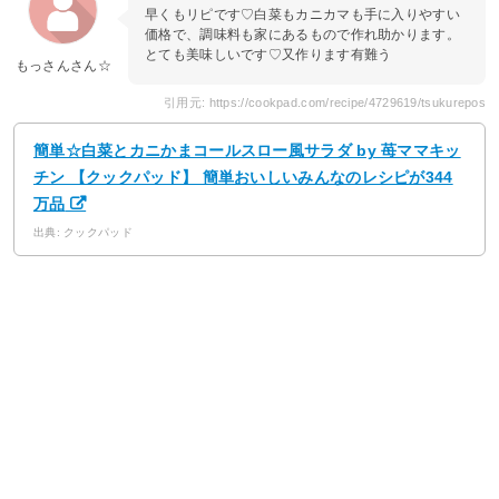
早くもリピです♡白菜もカニカマも手に入りやすい
価格で、調味料も家にあるもので作れ助かります。
とても美味しいです♡又作ります有難う
もっさんさん☆
引用元: https://cookpad.com/recipe/4729619/tsukurepos
簡単☆白菜とカニかまコールスロー風サラダ by 苺ママキッ
チン 【クックパッド】 簡単おいしいみんなのレシピが344
万品
出典: クックパッド