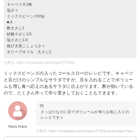
キャベツ大3枚
塩少々
ミックスビーンズ80g
■ A
酢大さじ2
砂糖小さじ1/3
塩小さじ1/3
粗びき黒こしょう少々
オリーブオイル 大さじ2
引用元: https://cookpad.com/recipe/2779211
ミックスビーンズの入ったコールスローのレシピです。キャベツ
と豆だけのシンプルなサラダですが、豆を入れることでボリュー
ムも増し食べ応えのあるサラダに仕上がります。酢が効いている
ので、たくさん作って作り置きしておくこともできます。
さっぱりなのに豆でボリュームが有りお気に入りの
レシピです♫
Haru Haru
引用元: https://cookpad.com/recipe/2779211/tsukurepos?page=2