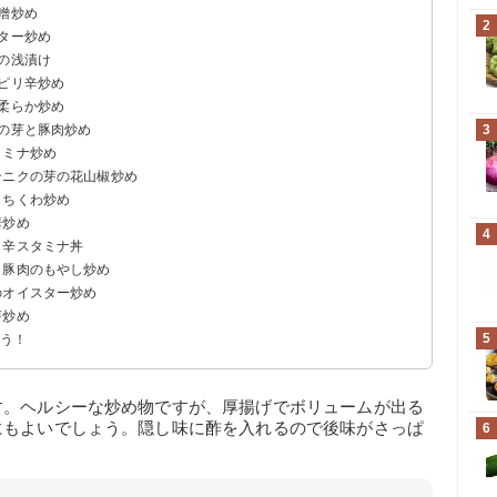
噌炒め
2
ター炒め
の浅漬け
のピリ辛炒め
の柔らか炒め
クの芽と豚肉炒め
3
タミナ炒め
ンニクの芽の花山椒炒め
とちくわ炒め
華炒め
4
リ辛スタミナ丼
と豚肉のもやし炒め
のオイスター炒め
芽炒め
5
よう！
す。ヘルシーな炒め物ですが、厚揚げでボリュームが出る
にもよいでしょう。隠し味に酢を入れるので後味がさっぱ
6