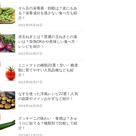
そら豆の栄養素・効能は？皮にもあ
る？栄養成分を逃さない食べ方も紹
介！
2022年05月16日
赤玉ねぎとは？普通の玉ねぎとの違
いは？加熱OKかや美味しい食べ方・
レシピを紹介！
2022年02月07日
ミニトマトの種類20選！甘い・糖度
順に育てやすい人気品種なども紹
介！
2023年09月27日
なすを使った洋風レシピ22選！人気
の副菜やメインおかずなど紹介！
2024年04月09日
ズッキーニの味わい・食感は？きゅ
うりに似てる？種類別で比較して紹
介！
2023年11月15日