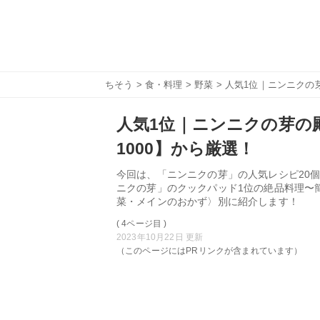
ちそう
>
食・料理
>
野菜
> 人気1位｜ニンニクの
人気1位｜ニンニクの芽の殿
1000】から厳選！
今回は、「ニンニクの芽」の人気レシピ20個
ニクの芽」のクックパッド1位の絶品料理〜
菜・メインのおかず〉別に紹介します！
( 4ページ目 )
2023年10月22日 更新
（このページにはPRリンクが含まれています）