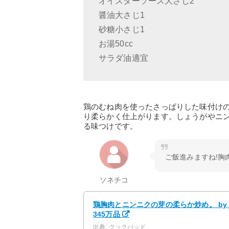
オイスターソース大さじ2
醤油大さじ1
砂糖小さじ1
お湯50cc
サラダ油適宜
鶏のむね肉を使ったさっぱりした味付け
り柔らかく仕上がります。しょうがやニ
る味つけです。
ご飯進みますね!胸
ソネチコ
鶏胸肉とニンニクの芽の柔らか炒め。 by
345万品
出典: クックパッド