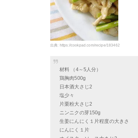
出典:
https://cookpad.com/recipe/183462
材料 （4～5人分）
鶏胸肉500g
日本酒大さじ2
塩少々
片栗粉大さじ2
ニンニクの芽150g
生姜にんにく１片程度の大きさ
にんにく１片