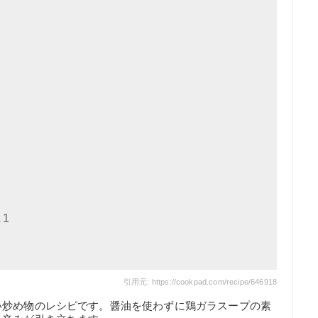
1
引用元: https://cookpad.com/recipe/646918
い炒め物のレシピです。醤油を使わずに鶏ガラスープの素