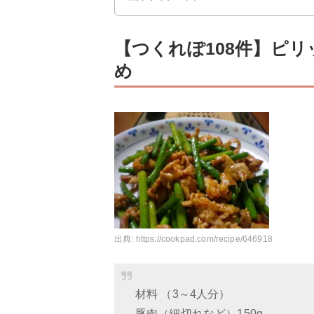
【つくれぽ108件】ピ
め
出典:
https://cookpad.com/recipe/646918
材料 （3～4人分）
豚肉（細切れなど）150g