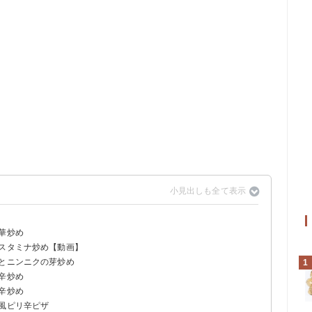
！
華炒め
のスタミナ炒め【動画】
肉とニンニクの芽炒め
1
辛炒め
辛炒め
ギ風ピリ辛ピザ