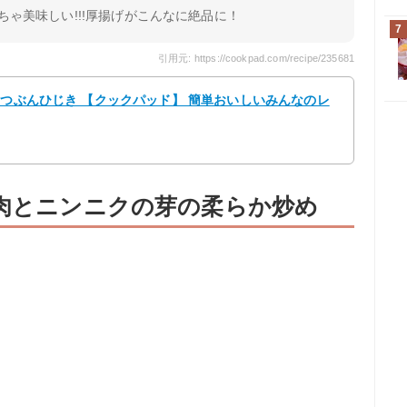
くちゃ美味しい!!!厚揚げがこんなに絶品に！
7
引用元: https://cookpad.com/recipe/235681
せつぶんひじき 【クックパッド】 簡単おいしいみんなのレ
胸肉とニンニクの芽の柔らか炒め