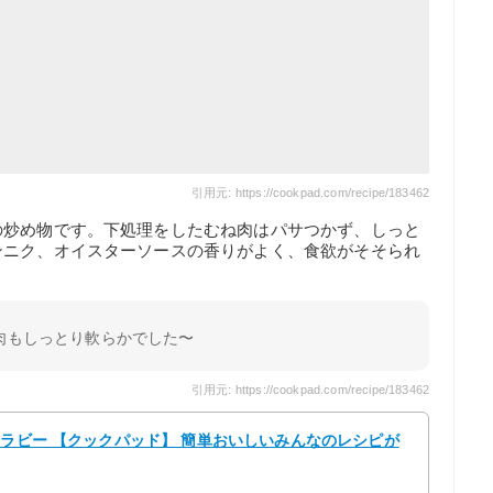
引用元: https://cookpad.com/recipe/183462
の炒め物です。下処理をしたむね肉はパサつかず、しっと
ンニク、オイスターソースの香りがよく、食欲がそそられ
肉もしっとり軟らかでした〜
引用元: https://cookpad.com/recipe/183462
 ラビー 【クックパッド】 簡単おいしいみんなのレシピが