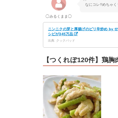
なにコレ!!めちゃ
◯みるくまま◯
ニンニクの芽と厚揚げのピリ辛炒め by 
シピが345万品
出典: クックパッド
【つくれぽ120件】鶏