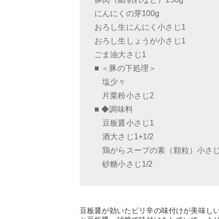
にんにくの芽100g
おろし生にんにく小さじ1
おろし生しょうが小さじ1
ごま油大さじ1
■ ＜豚の下処理＞
塩少々
片栗粉小さじ2
■ ◆調味料
豆板醤小さじ1
酒大さじ1+1/2
鶏がらスープの素（顆粒）小さじ
砂糖小さじ1/2
豆板醤が効いたピリ辛の味付けが美味し